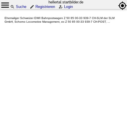
hellertal.startbilder.de
Suche
Registrieren
Login
Ehemaliger Schweizer EWII Bahnpostwagen Z 50 85 00-33 939-7 CH-SLM der SLM
GmbH, Schorno Locomotive Management, ex Z 50 85 00-33 939-7 CH-POST, ...