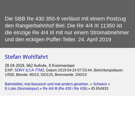
Die SBB Re 430 350-9 verlässt mit einem Postzug
den Rangierbahnhof Biel.
Die Re 4/4 III 11350 ist
die einzige Re 4/4 III mit nur einem Stromabnehmer
und den eckigen Puffer-Teller. 24. April 2019
Stefan Wohlfahrt
28.04.2019, 662 Aufrufe, 0 Kommentare
EXIF:
SONY ILCA-77M2
, Datum 2019:04:24 07:53:44, Belichtungsdauer:
1/500, Blende: 80/10, ISO125, Brennweite: 200/10
Bahnbilder, mal klassisch und mal anders gesehen.
»
Schweiz
»
E-Loks (Normalspur)
»
Re 4/4 III (Re 430 / Re 436)
»
ID 654933