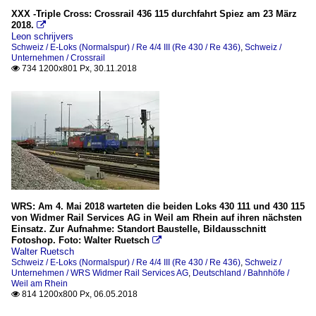
XXX -Triple Cross: Crossrail 436 115 durchfahrt Spiez am 23 März
2018.

Leon schrijvers
Schweiz / E-Loks (Normalspur) / Re 4/4 III (Re 430 / Re 436)
,
Schweiz /
Unternehmen / Crossrail
734 1200x801 Px, 30.11.2018

WRS: Am 4. Mai 2018 warteten die beiden Loks 430 111 und 430 115
von Widmer Rail Services AG in Weil am Rhein auf ihren nächsten
Einsatz. Zur Aufnahme: Standort Baustelle, Bildausschnitt
Fotoshop. Foto: Walter Ruetsch

Walter Ruetsch
Schweiz / E-Loks (Normalspur) / Re 4/4 III (Re 430 / Re 436)
,
Schweiz /
Unternehmen / WRS Widmer Rail Services AG
,
Deutschland / Bahnhöfe /
Weil am Rhein
814 1200x800 Px, 06.05.2018
