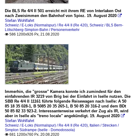
Die BLS Re 4/4 II 501 erreicht mit ihrem RE von Interlaken Ost
nach Zweisimmen den Bahnhof von Spiez. 19. August 2020

Stefan Wohlfahrt
Schweiz / E-Loks (Normalspur) / Re 4/4 II (Re 420)
,
Schweiz / BLS Bern-
Lötschberg-Simplon-Bahn / Personenverkehr
586 1200x926 Px, 21.08.2020

Immerhin, die "grosse" Kamera konnte ich zumindest für den
einfahrenden IR 3219 von Brig bei der Einfahrt in Iselle nutzen. Die
SBB Re 4/4 II 11161 führte folgende Reisewagen nach Iselle: A 50
85 18 35 028-1, B 5085 20 35 265-1, B 50 85 20 316-2 und dem BDt
50 85 82 33 923-2. Interessanterweise verkehrt der Zug als IR, wird
aber in Iselle als "treno locale" angekündigt. 19. August 2020

Stefan Wohlfahrt
Schweiz / E-Loks (Normalspur) / Re 4/4 II (Re 420)
,
Italien / Strecken /
Simplon Südrampe (Iselle - Domodossola)
681 1200x760 Px, 20.08.2020
