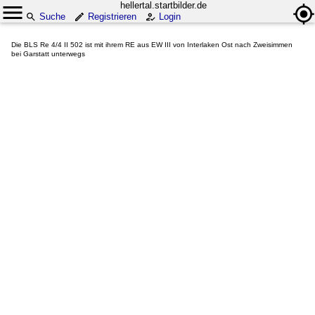
hellertal.startbilder.de
Suche
Registrieren
Login
Die BLS Re 4/4 II 502 ist mit ihrem RE aus EW III von Interlaken Ost nach Zweisimmen
bei Garstatt unterwegs