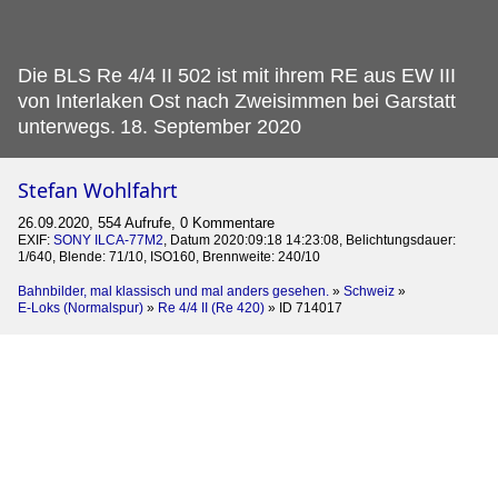
Die BLS Re 4/4 II 502 ist mit ihrem RE aus EW III
von Interlaken Ost nach Zweisimmen bei Garstatt
unterwegs.
18. September 2020
Stefan Wohlfahrt
26.09.2020, 554 Aufrufe, 0 Kommentare
EXIF:
SONY ILCA-77M2
, Datum 2020:09:18 14:23:08, Belichtungsdauer:
1/640, Blende: 71/10, ISO160, Brennweite: 240/10
Bahnbilder, mal klassisch und mal anders gesehen.
»
Schweiz
»
E-Loks (Normalspur)
»
Re 4/4 II (Re 420)
»
ID 714017