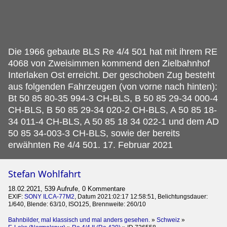
Die 1966 gebaute BLS Re 4/4 501 hat mit ihrem RE
4068 von Zweisimmen kommend den Zielbahnhof
Interlaken Ost erreicht.
Der geschoben Zug besteht
aus folgenden Fahrzeugen (von vorne nach hinten):
Bt 50 85 80-35 994-3 CH-BLS, B 50 85 29-34 000-4
CH-BLS, B 50 85 29-34 020-2 CH-BLS, A 50 85 18-
34 011-4 CH-BLS, A 50 85 18 34 022-1 und dem AD
50 85 34-003-3 CH-BLS, sowie der bereits
erwähnten Re 4/4 501. 17. Februar 2021
Stefan Wohlfahrt
18.02.2021, 539 Aufrufe, 0 Kommentare
EXIF:
SONY ILCA-77M2
, Datum 2021:02:17 12:58:51, Belichtungsdauer:
1/640, Blende: 63/10, ISO125, Brennweite: 260/10
Bahnbilder, mal klassisch und mal anders gesehen.
»
Schweiz
»