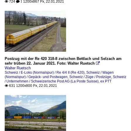
724
1200x867 Px, 22.01.2021

 1
Postzug mit der Re 420 318-8 zwischen Bettlach und Selzach am
sehr trüben 22. Januar 2021. Foto: Walter Ruetsch

Walter Ruetsch
Schweiz / E-Loks (Normalspur) / Re 4/4 II (Re 420)
,
Schweiz / Wagen
(Normalspur) / Gepäck- und Postwagen
,
Schweiz / Züge / Postzüge
,
Schweiz
/ Unternehmen / Schweizerische Post AG (La Poste Suisse), ex PTT
631 1200x800 Px, 22.01.2021
