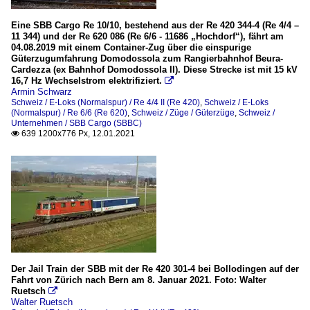
Eine SBB Cargo Re 10/10, bestehend aus der Re 420 344-4 (Re 4/4 –
11 344) und der Re 620 086 (Re 6/6 - 11686 „Hochdorf“), fährt am
04.08.2019 mit einem Container-Zug über die einspurige
Güterzugumfahrung Domodossola zum Rangierbahnhof Beura-
Cardezza (ex Bahnhof Domodossola II). Diese Strecke ist mit 15 kV
16,7 Hz Wechselstrom elektrifiziert.

Armin Schwarz
Schweiz / E-Loks (Normalspur) / Re 4/4 II (Re 420)
,
Schweiz / E-Loks
(Normalspur) / Re 6/6 (Re 620)
,
Schweiz / Züge / Güterzüge
,
Schweiz /
Unternehmen / SBB Cargo (SBBC)
639 1200x776 Px, 12.01.2021

Der Jail Train der SBB mit der Re 420 301-4 bei Bollodingen auf der
Fahrt von Zürich nach Bern am 8. Januar 2021. Foto: Walter
Ruetsch

Walter Ruetsch