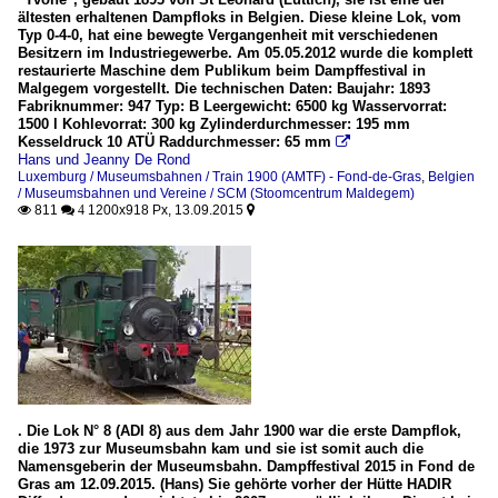
ältesten erhaltenen Dampfloks in Belgien. Diese kleine Lok, vom
Typ 0-4-0, hat eine bewegte Vergangenheit mit verschiedenen
Besitzern im Industriegewerbe. Am 05.05.2012 wurde die komplett
restaurierte Maschine dem Publikum beim Dampffestival in
Malgegem vorgestellt. Die technischen Daten: Baujahr: 1893
Fabriknummer: 947 Typ: B Leergewicht: 6500 kg Wasservorrat:
1500 l Kohlevorrat: 300 kg Zylinderdurchmesser: 195 mm
Kesseldruck 10 ATÜ Raddurchmesser: 65 mm

Hans und Jeanny De Rond
Luxemburg / Museumsbahnen / Train 1900 (AMTF) - Fond-de-Gras
,
Belgien
/ Museumsbahnen und Vereine / SCM (Stoomcentrum Maldegem)
811
1200x918 Px, 13.09.2015

 4

. Die Lok N° 8 (ADI 8) aus dem Jahr 1900 war die erste Dampflok,
die 1973 zur Museumsbahn kam und sie ist somit auch die
Namensgeberin der Museumsbahn. Dampffestival 2015 in Fond de
Gras am 12.09.2015. (Hans) Sie gehörte vorher der Hütte HADIR