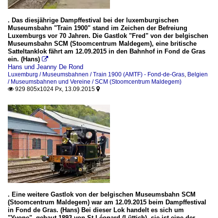
. Das diesjährige Dampffestival bei der luxemburgischen
Museumsbahn "Train 1900" stand im Zeichen der Befreiung
Luxemburgs vor 70 Jahren. Die Gastlok "Fred" von der belgischen
Museumsbahn SCM (Stoomcentrum Maldegem), eine britische
Satteltanklok fährt am 12.09.2015 in den Bahnhof in Fond de Gras
ein. (Hans)

Hans und Jeanny De Rond
Luxemburg / Museumsbahnen / Train 1900 (AMTF) - Fond-de-Gras
,
Belgien
/ Museumsbahnen und Vereine / SCM (Stoomcentrum Maldegem)
929 805x1024 Px, 13.09.2015


. Eine weitere Gastlok von der belgischen Museumsbahn SCM
(Stoomcentrum Maldegem) war am 12.09.2015 beim Dampffestival
in Fond de Gras. (Hans) Bei dieser Lok handelt es sich um
"Yvone", gebaut 1893 von St Léonard (Lüttich), sie ist eine der