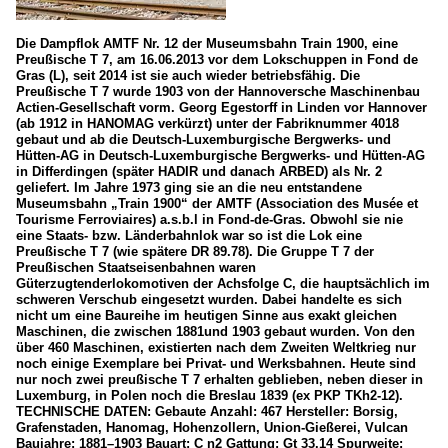
Die Dampflok AMTF Nr. 12 der Museumsbahn Train 1900, eine
Preußische T 7, am 16.06.2013 vor dem Lokschuppen in Fond de
Gras (L), seit 2014 ist sie auch wieder betriebsfähig. Die
Preußische T 7 wurde 1903 von der Hannoversche Maschinenbau
Actien-Gesellschaft vorm. Georg Egestorff in Linden vor Hannover
(ab 1912 in HANOMAG verkürzt) unter der Fabriknummer 4018
gebaut und ab die Deutsch-Luxemburgische Bergwerks- und
Hütten-AG in Deutsch-Luxemburgische Bergwerks- und Hütten-AG
in Differdingen (später HADIR und danach ARBED) als Nr. 2
geliefert. Im Jahre 1973 ging sie an die neu entstandene
Museumsbahn „Train 1900“ der AMTF (Association des Musée et
Tourisme Ferroviaires) a.s.b.l in Fond-de-Gras. Obwohl sie nie
eine Staats- bzw. Länderbahnlok war so ist die Lok eine
Preußische T 7 (wie spätere DR 89.78). Die Gruppe T 7 der
Preußischen Staatseisenbahnen waren
Güterzugtenderlokomotiven der Achsfolge C, die hauptsächlich im
schweren Verschub eingesetzt wurden. Dabei handelte es sich
nicht um eine Baureihe im heutigen Sinne aus exakt gleichen
Maschinen, die zwischen 1881und 1903 gebaut wurden. Von den
über 460 Maschinen, existierten nach dem Zweiten Weltkrieg nur
noch einige Exemplare bei Privat- und Werksbahnen. Heute sind
nur noch zwei preußische T 7 erhalten geblieben, neben dieser in
Luxemburg, in Polen noch die Breslau 1839 (ex PKP TKh2-12).
TECHNISCHE DATEN: Gebaute Anzahl: 467 Hersteller: Borsig,
Grafenstaden, Hanomag, Hohenzollern, Union-Gießerei, Vulcan
Baujahre: 1881–1903 Bauart: C n2 Gattung: Gt 33.14 Spurweite: