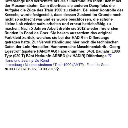
Differdange und verrichtete bis 2007 unermüdlich ihren Dienst bei
der Museumsbahn. Dann überliess sie anderen Dampfloks die
Aufgabe die Züge des Train 1900 zu ziehen. Bei einer Kontrolle des
Kessels, wurde festgestellt, dass dessen Zustand im Grunde noch
nicht so schlecht war und es wurde beschlossen, die schöne
kleine Lok wieder aufzuarbeiten und erneut betriebsfähig zu
machen. Nach 5 Jahren Arbeit drehte sie 2012 wieder ihre ersten
Runden in Fond de Gras. Sie bekam ausserdem das original
Farbkleid zurück, welches sie bei der HADIR in Differdange
getragen hatte. Zur Vervollständigung hier noch die technischen
Daten der Lok: Hersteller: Hannoversche Maschinenfabrik - Georg
Egestroff (spätere HANOMAG) Fabriknummer: 3431 Baujahr: 1900
Typ: (020 T) B2nt Herkunft: ARBED (ex HADIR) Differdange

Hans und Jeanny De Rond
Luxemburg / Museumsbahnen / Train 1900 (AMTF) - Fond-de-Gras
903 1200x819 Px, 13.09.2015

