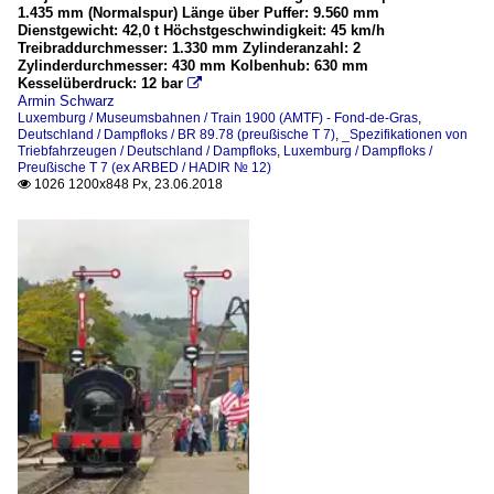
1.435 mm (Normalspur) Länge über Puffer: 9.560 mm
Dienstgewicht: 42,0 t Höchstgeschwindigkeit: 45 km/h
Treibraddurchmesser: 1.330 mm Zylinderanzahl: 2
Zylinderdurchmesser: 430 mm Kolbenhub: 630 mm
Kesselüberdruck: 12 bar

Armin Schwarz
Luxemburg / Museumsbahnen / Train 1900 (AMTF) - Fond-de-Gras
,
Deutschland / Dampfloks / BR 89.78 (preußische T 7)
,
_Spezifikationen von
Triebfahrzeugen / Deutschland / Dampfloks
,
Luxemburg / Dampfloks /
Preußische T 7 (ex ARBED / HADIR № 12)
1026 1200x848 Px, 23.06.2018
