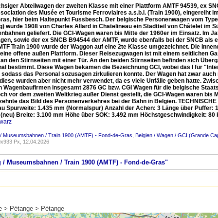
chsiger Abteilwagen der zweiten Klasse mit einer Plattform AMTF 94539, ex 
ociation des Musée et Tourisme Ferroviaires a.s.b.l. (Train 1900), eingereiht
ras, hier beim Haltepunkt Fussbesch. Der belgische Personenwagen vom Type GC
) wurde 1908 von Charles Allard in Chatelineau ein Stadtteil von Châtelet im 
enbahnen geliefert. Die GCI-Wagen waren bis Mitte der 1960er im Einsatz. Im J
gen, sowie der ex SNCB B94544 der AMTF, wurde ebenfalls bei der SNCB als e
MTF Train 1900 wurde der Waggon auf eine 2te Klasse umgezeichnet. Die Innene
 eine offene außen Plattform. Dieser Reisezugwagen ist mit einem seitlichen G
 an den Stirnseiten mit einer Tür. An den beiden Stirnseiten befinden sich Üb
al bestimmt. Diese Wagen bekamen die Bezeichnung GCI, wobei das I für "Interc
, sodass das Personal sozusagen zirkulieren konnte. Der Wagen hat zwar auch 
 diese wurden aber nicht mehr verwendet, da es viele Unfälle geben hatte. Zw
n Wagenbaufirmen insgesamt 2876 GC bzw. CGI Wagen für die belgische Staat
ch vor dem zweiten Weltkrieg außer Dienst gestellt, die GCI-Wagen waren bis M
rzehnte das Bild des Personenverkehres bei der Bahn in Belgien. TECHNISCHE D
au Spurweite: 1.435 mm (Normalspur) Anzahl der Achen: 3 Länge über Puffer
(neu) Breite: 3.100 mm Höhe über SOK: 3.492 mm Höchstgeschwindigkeit: 80 km
warz
/ Museumsbahnen / Train 1900 (AMTF) - Fond-de-Gras
,
Belgien / Wagen / GCI (Grande Capa
x933 Px, 12.04.2026
g / Museumsbahnen / Train 1900 (AMTF) - Fond-de-Gras"
te > Pétange > Pétange