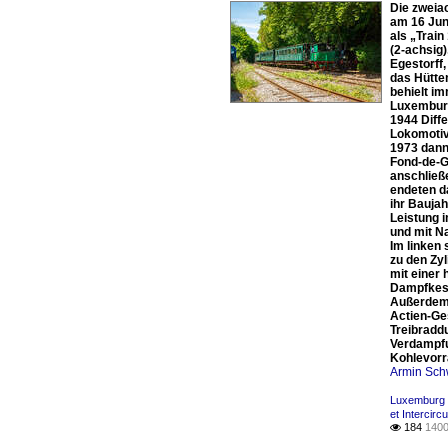
Die zweia
am 16 Jun
als „Train
(2-achsig
Egestorff
das Hütten
behielt i
Luxemburg
1944 Diff
Lokomotiv
1973 dann
Fond-de-G
anschließ
endeten d
ihr Bauja
Leistung 
und mit N
Im linken
zu den Zyl
mit einer
Dampfkess
Außerdem 
Actien-Ge
Treibradd
Verdampfu
Kohlevorra
Armin Sch
Luxemburg 
et Intercirc
184
1400
