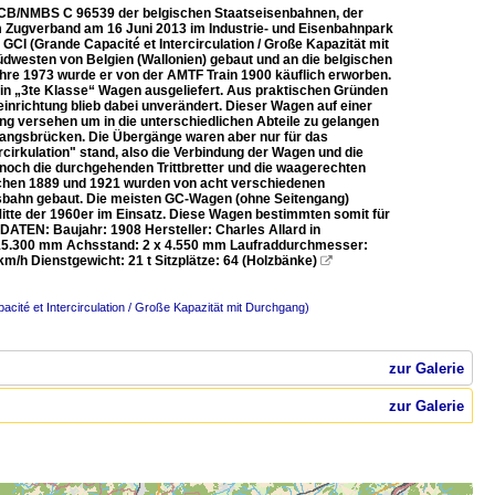
SNCB/NMBS C 96539 der belgischen Staatseisenbahnen, der
 im Zugverband am 16 Juni 2013 im Industrie- und Eisenbahnpark
I (Grande Capacité et Intercirculation / Große Kapazität mit
Südwesten von Belgien (Wallonien) gebaut und an die belgischen
ahre 1973 wurde er von der AMTF Train 1900 käuflich erworben.
in „3te Klasse“ Wagen ausgeliefert. Aus praktischen Gründen
inrichtung blieb dabei unverändert. Dieser Wagen auf einer
ang versehen um in die unterschiedlichen Abteile zu gelangen
ergangsbrücken. Die Übergänge waren aber nur für das
irkulation" stand, also die Verbindung der Wagen und die
noch die durchgehenden Trittbretter und die waagerechten
ischen 1889 und 1921 wurden von acht verschiedenen
sbahn gebaut. Die meisten GC-Wagen (ohne Seitengang)
itte der 1960er im Einsatz. Diese Wagen bestimmten somit für
ATEN: Baujahr: 1908 Hersteller: Charles Allard in
: 15.300 mm Achsstand: 2 x 4.550 mm Laufraddurchmesser:
/h Dienstgewicht: 21 t Sitzplätze: 64 (Holzbänke)

cité et Intercirculation / Große Kapazität mit Durchgang)
zur Galerie
zur Galerie