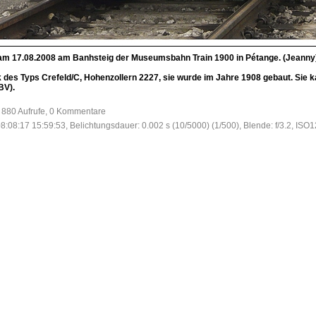
 am 17.08.2008 am Banhsteig der Museumsbahn Train 1900 in Pétange. (Jeanny
ok des Typs Crefeld/C, Hohenzollern 2227, sie wurde im Jahre 1908 gebaut. Si
BV).
 880 Aufrufe, 0 Kommentare
8:08:17 15:59:53, Belichtungsdauer: 0.002 s (10/5000) (1/500), Blende: f/3.2, ISO1