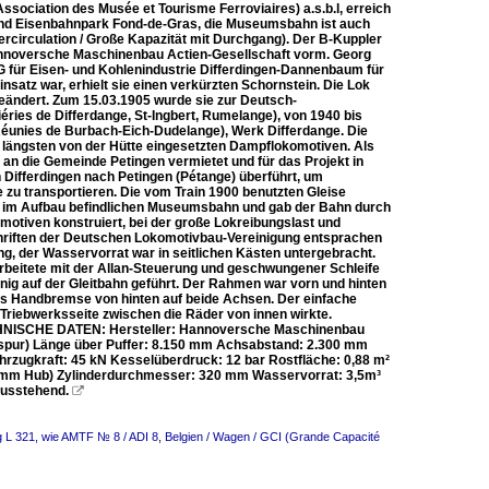
ociation des Musée et Tourisme Ferroviaires) a.s.b.l, erreich
 und Eisenbahnpark Fond-de-Gras, die Museumsbahn ist auch
tercirculation / Große Kapazität mit Durchgang). Der B-Kuppler
nnoversche Maschinenbau Actien-Gesellschaft vorm. Georg
 für Eisen- und Kohlenindustrie Differdingen-Dannenbaum für
nsatz war, erhielt sie einen verkürzten Schornstein. Die Lok
eändert. Zum 15.03.1905 wurde sie zur Deutsch-
ries de Differdange, St-Ingbert, Rumelange), von 1940 bis
éunies de Burbach-Eich-Dudelange), Werk Differdange. Die
längsten von der Hütte eingesetzten Dampflokomotiven. Als
 an die Gemeinde Petingen vermietet und für das Projekt in
 Differdingen nach Petingen (Pétange) überführt, um
zu transportieren. Die vom Train 1900 benutzten Gleise
h im Aufbau befindlichen Museumsbahn und gab der Bahn durch
motiven konstruiert, bei der große Lokreibungslast und
chriften der Deutschen Lokomotivbau-Vereinigung entsprachen
, der Wasservorrat war in seitlichen Kästen untergebracht.
arbeitete mit der Allan-Steuerung und geschwungener Schleife
enig auf der Gleitbahn geführt. Der Rahmen war vorn und hinten
ls Handbremse von hinten auf beide Achsen. Der einfache
Triebwerksseite zwischen die Räder von innen wirkte.
ECHNISCHE DATEN: Hersteller: Hannoversche Maschinenbau
spur) Länge über Puffer: 8.150 mm Achsabstand: 2.300 mm
hrzugkraft: 45 kN Kesselüberdruck: 12 bar Rostfläche: 0,88 m²
40 mm Hub) Zylinderdurchmesser: 320 mm Wasservorrat: 3,5m³
 ausstehend.

 L 321, wie AMTF № 8 / ADI 8
,
Belgien / Wagen / GCI (Grande Capacité