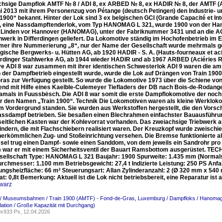
chsige Dampflok AMTF № 8 / ADI 8, ex ARBED № 8, ex HADIR № 8, der AMTF (Ass
i 2013 mit ihrem Personenzug von Pétange (deutsch Petingen) den Industrie-
 1900“ bekannt. Hinter der Lok sind 3 ex belgischen GCI (Grande Capacité et In
), eine Nassdampftenderlok, vom Typ HANOMAG L 321, wurde 1900 von der Ha
, Linden vor Hannover (HANOMAG), unter der Fabriknummer 3431 und an die AG
werk in Differdingen geliefert. Da Lokomotive ständig im Hochofenbetrieb im Ei
mmer ihre Nummerierung „8“, nur der Name der Gesellschaft wurde mehrmals g
ische Bergwerks- u. Hütten AG, ab 1920 HADIR - S. A. (Hauts-fourneaux et acié
erdinger Stahlwerke AG, ab 1944 wieder HADIR und ab 1967 ARBED (Aciéries R
e ADI 8 war zusammen mit ihrer identischen Schwesterlok ADI 9 waren die am 
 der Dampfbetrieb eingestellt wurde, wurde die Lok auf Drängen von Train 1900
ras zur Verfügung gestellt. So wurde die Lokomotive 1973 über die Schiene von
end mit Hilfe eines Kaelble-Culemeyer Tiefladers der DB nach Bois-de-Rodange 
amals in Fuussbësch. Die ADI 8 war somit die erste Dampflokomotive der noc
hr den Namen „Train 1900“. Technik Die Lokomotiven waren als kleine Werkloko
im Vordergrund standen. Sie wurden aus Werkstoffen hergestellt, die den Vors
assdampf betrieben. Sie besaßen einen Blechrahmen einfachster Bauausführung
 seitlichen Kasten war der Kohlevorrat vorhanden. Das zweiachsige Triebwerk 
indern, die mit Flachschiebern realisiert waren. Der Kreuzkopf wurde zweischi
 herkömmlichen Zug- und Stoßeinrichtung versehen. Die Bremse funktionierte a
el trug einen Dampf- sowie einen Sanddom, von dem jeweils ein Sandrohr pro 
war er mit einem Sicherheitsventil der Bauart Ramsbottom ausgerüstet. T
sellschaft Type: HANOMAG L 321 Baujahr: 1900 Spurweite: 1.435 mm (Normal
urchmesser: 1.100 mm Betriebsgewicht: 27,4 t Indizierte Leistung: 250 PS Anfa
ngsheizfläche: 66 m² Steuerungsart: Allan Zylinderanzahl: 2 (Ø 320 mm x 5
t: 0,8t Bemerkung: Aktuell ist die Lok nicht betriebsbereit, eine Reparatur ist
warz
/ Museumsbahnen / Train 1900 (AMTF) - Fond-de-Gras
,
Luxemburg / Dampfloks / Hanomag
ulation / Große Kapazität mit Durchgang)
x933 Px, 12.04.2026