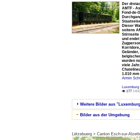
Der dreia
AMTF - Ass
Fond-de-G
Durchgang
Staatseis
Dieser Wa
seitens A
Stirnseite
und endet
Zugperson
Korridore
Geländer,
belgische
wurden no
viele Jah
Chateline
1.010 mm 
Armin Sch
Luxemburg 
177
1400

Weitere Bilder aus "Luxembur
Bilder aus der Umgebung
Lëtzebuerg > Canton Esch-sur-Alzet