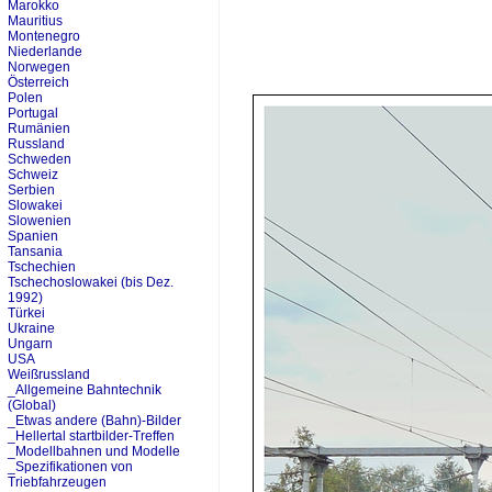
Marokko
Mauritius
Montenegro
Niederlande
Norwegen
Österreich
Polen
Portugal
Rumänien
Russland
Schweden
Schweiz
Serbien
Slowakei
Slowenien
Spanien
Tansania
Tschechien
Tschechoslowakei (bis Dez.
1992)
Türkei
Ukraine
Ungarn
USA
Weißrussland
_Allgemeine Bahntechnik
(Global)
_Etwas andere (Bahn)-Bilder
_Hellertal startbilder-Treffen
_Modellbahnen und Modelle
_Spezifikationen von
Triebfahrzeugen