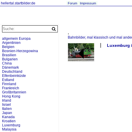
hellertal.startbilder.de
Forum
Impressum
.
Bahnbilder, mal klassisch und mal ande
allgemein Europa
Argentinien
Luxemburg /
Belgien
Bosnien-Herzegowina
Brasilien
Bulgarien
China
Dänemark
Deutschland
Elfenbeinküste
Estland
Finnland
Frankreich
Großbritannien
Hong Kong
Irland
Israel
Italien
Japan
Kanada
Kroatien
Luxemburg
Malaysia