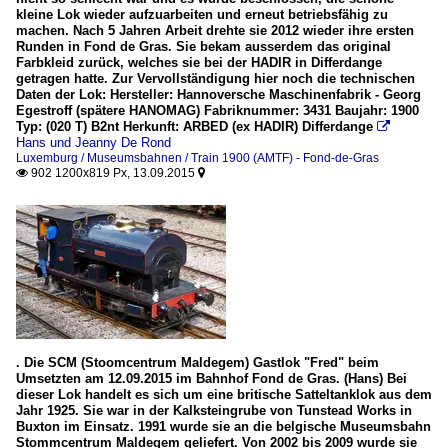
kleine Lok wieder aufzuarbeiten und erneut betriebsfähig zu
machen. Nach 5 Jahren Arbeit drehte sie 2012 wieder ihre ersten
Runden in Fond de Gras. Sie bekam ausserdem das original
Farbkleid zurück, welches sie bei der HADIR in Differdange
getragen hatte. Zur Vervollständigung hier noch die technischen
Daten der Lok: Hersteller: Hannoversche Maschinenfabrik - Georg
Egestroff (spätere HANOMAG) Fabriknummer: 3431 Baujahr: 1900
Typ: (020 T) B2nt Herkunft: ARBED (ex HADIR) Differdange

Hans und Jeanny De Rond
Luxemburg / Museumsbahnen / Train 1900 (AMTF) - Fond-de-Gras
902 1200x819 Px, 13.09.2015


. Die SCM (Stoomcentrum Maldegem) Gastlok "Fred" beim
Umsetzten am 12.09.2015 im Bahnhof Fond de Gras. (Hans) Bei
dieser Lok handelt es sich um eine britische Satteltanklok aus dem
Jahr 1925. Sie war in der Kalksteingrube von Tunstead Works in
Buxton im Einsatz. 1991 wurde sie an die belgische Museumsbahn
Stommcentrum Maldegem geliefert. Von 2002 bis 2009 wurde sie