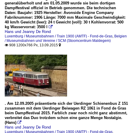
generalüberholt und am 01.05.2009 wurde sie beim dortigen
Dampffestival offiziel in Betrieb genommen. Die technischen
Daten: Baujahr: 1925 Hersteller: Avonside Engine Company
Fabriknummer: 1906 Länge: 7000 mm Maximale Geschwindigkeit:
40 km/h Gewicht (leer): 24 t Gewicht (voll): 30 t Kohlenvorrat: 500
kg Wasservorrat: 3500 l

Hans und Jeanny De Rond
Luxemburg / Museumsbahnen / Train 1900 (AMTF) - Fond-de-Gras
,
Belgien
/ Museumsbahnen und Vereine / SCM (Stoomcentrum Maldegem)
908 1200x766 Px, 13.09.2015


. Am 12.09.2005 präsentierte sich der Uerdinger Schienenbus Z 151
zusammen mit dem Uerdinger Beiwagen RZ 1061 in Fond de Gras
beim Dampffestival 2015. Farblich zwar noch nicht ganz abstimmt,
verbreitet das Duo trotzdem schon eine ganze Menge Nostalgie.
(Hans)

Hans und Jeanny De Rond
Luxemburg / Museumsbahnen / Train 1900 (AMTF) - Fond-de-Gras
,