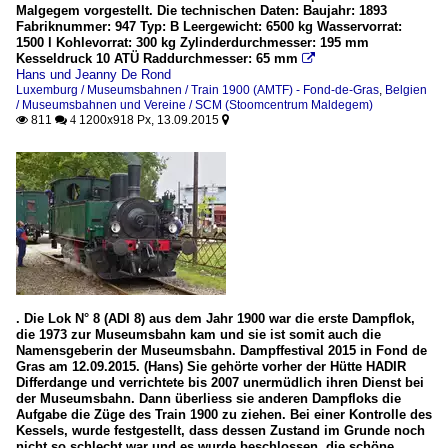
Malgegem vorgestellt. Die technischen Daten: Baujahr: 1893
Fabriknummer: 947 Typ: B Leergewicht: 6500 kg Wasservorrat:
1500 l Kohlevorrat: 300 kg Zylinderdurchmesser: 195 mm
Kesseldruck 10 ATÜ Raddurchmesser: 65 mm

Hans und Jeanny De Rond
Luxemburg / Museumsbahnen / Train 1900 (AMTF) - Fond-de-Gras
,
Belgien
/ Museumsbahnen und Vereine / SCM (Stoomcentrum Maldegem)
811
1200x918 Px, 13.09.2015

 4

. Die Lok N° 8 (ADI 8) aus dem Jahr 1900 war die erste Dampflok,
die 1973 zur Museumsbahn kam und sie ist somit auch die
Namensgeberin der Museumsbahn. Dampffestival 2015 in Fond de
Gras am 12.09.2015. (Hans) Sie gehörte vorher der Hütte HADIR
Differdange und verrichtete bis 2007 unermüdlich ihren Dienst bei
der Museumsbahn. Dann überliess sie anderen Dampfloks die
Aufgabe die Züge des Train 1900 zu ziehen. Bei einer Kontrolle des
Kessels, wurde festgestellt, dass dessen Zustand im Grunde noch
nicht so schlecht war und es wurde beschlossen, die schöne