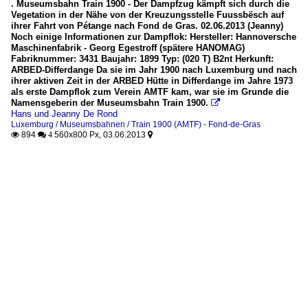
. Museumsbahn Train 1900 - Der Dampfzug kämpft sich durch die
Vegetation in der Nähe von der Kreuzungsstelle Fuussbësch auf
ihrer Fahrt von Pétange nach Fond de Gras. 02.06.2013 (Jeanny)
Noch einige Informationen zur Dampflok: Hersteller: Hannoversche
Maschinenfabrik - Georg Egestroff (spätere HANOMAG)
Fabriknummer: 3431 Baujahr: 1899 Typ: (020 T) B2nt Herkunft:
ARBED-Differdange Da sie im Jahr 1900 nach Luxemburg und nach
ihrer aktiven Zeit in der ARBED Hütte in Differdange im Jahre 1973
als erste Dampflok zum Verein AMTF kam, war sie im Grunde die
Namensgeberin der Museumsbahn Train 1900.

Hans und Jeanny De Rond
Luxemburg / Museumsbahnen / Train 1900 (AMTF) - Fond-de-Gras
894
560x800 Px, 03.06.2013

 4
