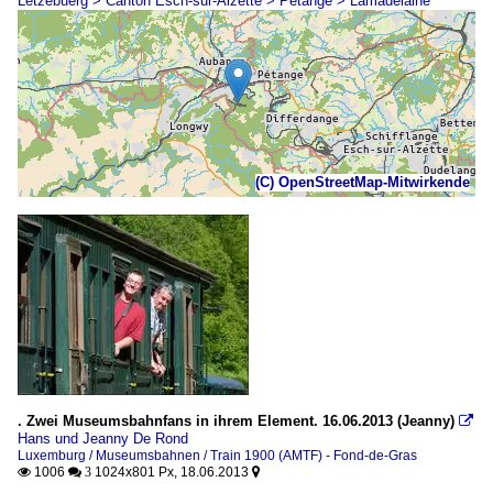
Lëtzebuerg > Canton Esch-sur-Alzette > Pétange > Lamadelaine
(C) OpenStreetMap-Mitwirkende
. Zwei Museumsbahnfans in ihrem Element. 16.06.2013 (Jeanny)

Hans und Jeanny De Rond
Luxemburg / Museumsbahnen / Train 1900 (AMTF) - Fond-de-Gras
1006
1024x801 Px, 18.06.2013

 3
