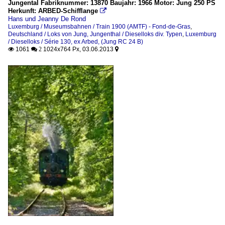
Jungental Fabriknummer: 13870 Baujahr: 1966 Motor: Jung 250 PS
Herkunft: ARBED-Schifflange

Hans und Jeanny De Rond
Luxemburg / Museumsbahnen / Train 1900 (AMTF) - Fond-de-Gras
,
Deutschland / Loks von Jung, Jungenthal / Dieselloks div. Typen
,
Luxemburg
/ Dieselloks / Série 130, ex Arbed, (Jung RC 24 B)
1061
1024x764 Px, 03.06.2013

 2
