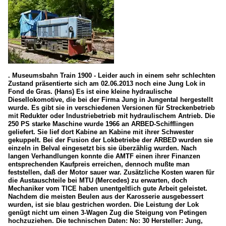
. Museumsbahn Train 1900 - Leider auch in einem sehr schlechten
Zustand präsentierte sich am 02.06.2013 noch eine Jung Lok in
Fond de Gras. (Hans) Es ist eine kleine hydraulische
Diesellokomotive, die bei der Firma Jung in Jungental hergestellt
wurde. Es gibt sie in verschiedenen Versionen für Streckenbetrieb
mit Redukter oder Industriebetrieb mit hydraulischem Antrieb. Die
250 PS starke Maschine wurde 1966 an ARBED-Schifflingen
geliefert. Sie lief dort Kabine an Kabine mit ihrer Schwester
gekuppelt. Bei der Fusion der Lokbetriebe der ARBED wurden sie
einzeln in Belval eingesetzt bis sie überzählig wurden. Nach
langen Verhandlungen konnte die AMTF einen ihrer Finanzen
entsprechenden Kaufpreis erreichen, dennoch mußte man
feststellen, daß der Motor sauer war. Zusätzliche Kosten waren für
die Austauschteile bei MTU (Mercedes) zu erwarten, doch
Mechaniker vom TICE haben unentgeltlich gute Arbeit geleistet.
Nachdem die meisten Beulen aus der Karosserie ausgebessert
wurden, ist sie blau gestrichen worden. Die Leistung der Lok
genügt nicht um einen 3-Wagen Zug die Steigung von Petingen
hochzuziehen. Die technischen Daten: No: 30 Hersteller: Jung,