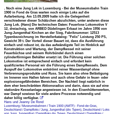
. Noch eine Jung Lok in Luxemburg - Bei der Museumsbahn Train
1900 in Fond de Gras warten noch einige Loks auf die
Aufarbeitung. Am 13.09.2009 hatte ich die Gelegenheit
verschiedener dieser Schätzchen abzulichten, unter anderen diese
Jung Lok. (Hans) Die technischen Daten: Feuerlose Lokomotive V
12, dreiachsig, von ARBED Düdelingen Erbaut im Jahre 1956 von
Jung-Jungenthal Kirchen an der Sieg, Fabriknummer: 12513
Typenbezeichnung im Herstellerkatalog: "Felix" Leistung 250 PS,
Gewicht 39 t. Der Vorteil dieser Bauart ist, dass die Ausführung
einfach und robust ist, da das aufwändigste Teil im Hinblick auf
Konstruktion und Wartung, der Dampfkessel mit seiner
Feuerbüchse und seinem Rohrbündel durch einen
zylinderförmigen Behälter ersetzt ist. Die Führung einer solchen
Lokomotive ist entsprechend einfach und erfordert kein
qualifiziertes Personal wir die Führung eines Dampfkessels. Dem
Auspuff der Lokomotive entströmt reiner Wasserdampf ohne
Verbrennungsprodukte und Russ. Sie kann also ohne Belästigung
im Inneren von Hallen fahren und auch ohne Gefahr in feuer- oder
explosionsgefährdeten Bereichen. Der Nachteil liegt natürlich in
dem eher beschränkten Aktionsradius und darin, dass sie auf eine
stationäre Kesselanlage angewiesen ist. In den Eisenhüttenwerken,
war Dampf sowieso für viele andere Prozesse notwendig und
daher billig verfügbar.

Hans und Jeanny De Rond
Luxemburg / Museumsbahnen / Train 1900 (AMTF) - Fond-de-Gras
,
Deutschland / Dampfloks / Jung, Jungenthal (div. Typen)
,
Deutschland / Loks
von Jung, Jungenthal / Dampfloks div. Typen
,
Deutschland / Dampfloks /