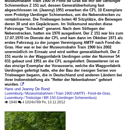
Museumsbahn Train 1900 in Fond de Gras fiel mir der Uerdinger
Schienenbus Z 151 auf, dessen Generalüberholung fast
abgeschlossen ist. (Jeanny) 1951 erwarben die CFL 10 Exemplare
vom Prototyp Uerdinger Schienenbus, um die Nebenstrecken zu
rentabilisieren. Die Triebwagen boten 40 Sitzplätze, die Beiwagen
deren 30 und ein Gepäckraum. Im Volksmund wurden diese
Fahrzeuge "Schaukel" genannt. Nach dem Stillegen der
Nebenstrecken, hatten sie 1970 ausgedient. Der Z 151 war bis zum
17.07.1970 im Dienste der CFL und kam dann im Oktober 1971 als
erstes Fahrzeug zu der jungen Vereinigung AMTF nach Fond-de-
Gras. Hier war er bei der Museumsbahn Train 1900 bis 2002
unermüdlich im Einsatz und wird seither generalüberholt. Der Z
151 wurde in der Waggonfabrik Uerdingen unter der Nummer 54
031 gebaut und 1951 an die CFL ausgeliefert. Desweiteren ist es
das einzige Exemplar der Vorausserie, welche die Waggonfabrik
Uerdingen gefertigt hatte, ehe der Bau der riesigen Serien von
Triebwagen begann, die in Deutschland und anderen Ländern bei
ihrer Indienststellung als "Retter der Nebenbahnen" gefeiert
wurden.

Hans und Jeanny De Rond
Luxemburg / Museumsbahnen / Train 1900 (AMTF) - Fond-de-Gras
,
Luxemburg / Triebzüge / BR 150 (Uerdinger Schienenbus)
1640
1024x769 Px, 13.11.2012

 4