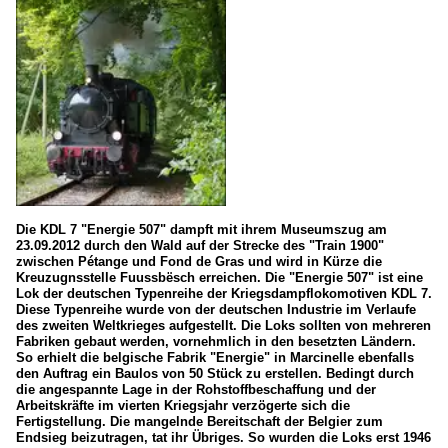
Die KDL 7 "Energie 507" dampft mit ihrem Museumszug am
23.09.2012 durch den Wald auf der Strecke des "Train 1900"
zwischen Pétange und Fond de Gras und wird in Kürze die
Kreuzugnsstelle Fuussbësch erreichen. Die "Energie 507" ist eine
Lok der deutschen Typenreihe der Kriegsdampflokomotiven KDL 7.
Diese Typenreihe wurde von der deutschen Industrie im Verlaufe
des zweiten Weltkrieges aufgestellt. Die Loks sollten von mehreren
Fabriken gebaut werden, vornehmlich in den besetzten Ländern.
So erhielt die belgische Fabrik "Energie" in Marcinelle ebenfalls
den Auftrag ein Baulos von 50 Stück zu erstellen. Bedingt durch
die angespannte Lage in der Rohstoffbeschaffung und der
Arbeitskräfte im vierten Kriegsjahr verzögerte sich die
Fertigstellung. Die mangelnde Bereitschaft der Belgier zum
Endsieg beizutragen, tat ihr Übriges. So wurden die Loks erst 1946