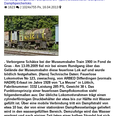
Dampfspeicherloks
1623
1024x755 Px, 16.04.2013

 2

. Verborgene Schätze bei der Museumsbahn Train 1900 in Fond de
Gras - Am 13.09.2009 fiel mir bei einem Rundgang über das
Gelände der Museumsbahn diese feuerlose Lok auf und wurde
bildlich festgehalten. (Hans) Technische Daten: Feuerlose
Lokomotive No 123, zweiachsig, von ARBED Differdingen (vormals
HADIR) Erbaut im Jahre 1928 von "La Meuse" in Lüttich,
Fabriknummer: 3332 Leistung 285 PS, Gewicht 38 t. Das
Funktionsprinzip einer feuerlosen Dampflokomotive sieht
folgendermaßen aus: Der übliche Lokomotivrahmen trägt einen
zylinderförmigen Druckbehälter der etwa bis zur Hälfte mit Wasser
gefüllt ist. Über eine mobile Verbindung tritt ein Dampfstrahl von
etwa 10 bar, der von einer stationären Dampfkesselanlage geliefert
wird in den wassergefüllten Bereich. Demzufolge wird das Wasser
erwärmt und nach einiger Zeit (etwa einer halben Stunde) hat sich