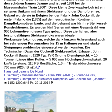
den schönen Namen Jeanne und ist seit 1998 bei der
Museumsbahn "Train 1900". Diese kleine Zweikuppler-Lok ist ein
seltenes Unikum mit ihrem Stehkessel und der Dampfbremse.
Gebaut wurde sie in Belgien bei der Fabrik John Cockerill, der
ersten Fabrik, die (1835) auf dem europäischen Kontinent
Dampflokomotiven baute, und die bekannt war für ihre Stehkessel-
Konstruktionen. Es wurden fünf Serien mit einer Gesamtzahl von
900 Lokomotiven diesen Typs gebaut. Diese zierlichen, aber
leistungsfähigen Stehkesselloks waren ideale
Werkrangierlokomotiven, welche dank kurzem Achsenstand auch
bei sehr engen Kurvenradien bis 15 m Halbmesser und starke
Steigungen problemlos eingesetzt werden konnten. Die
Technischen Daten der Cockerill Stehkessellok: Erbauer: John
Cockerill Baujahr: 1920 Typ: IVR Origine Dienstgewicht: ~ 15
Tonnen Länge über Puffer: ~ 5 000 mm Höchstgeschwindigkeit: 20
km/h Leistung: 115 PS Rostfläche: 1,0 m² Triebraddurchmesser:
700 mm (020 / B n2t)

Hans und Jeanny De Rond
Luxemburg / Museumsbahnen / Train 1900 (AMTF) - Fond-de-Gras
,
Luxemburg / Dampfloks / Stehkesel-Dampfloks, wie Cockerill 503 „Jeanne“
1152 1200x845 Px, 22.11.2014

