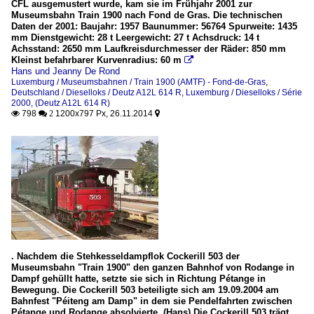
CFL ausgemustert wurde, kam sie im Frühjahr 2001 zur
Museumsbahn Train 1900 nach Fond de Gras. Die technischen
Daten der 2001: Baujahr: 1957 Baunummer: 56764 Spurweite: 1435
mm Dienstgewicht: 28 t Leergewicht: 27 t Achsdruck: 14 t
Achsstand: 2650 mm Laufkreisdurchmesser der Räder: 850 mm
Kleinst befahrbarer Kurvenradius: 60 m

Hans und Jeanny De Rond
Luxemburg / Museumsbahnen / Train 1900 (AMTF) - Fond-de-Gras
,
Deutschland / Dieselloks / Deutz A12L 614 R
,
Luxemburg / Dieselloks / Série
2000, (Deutz A12L 614 R)
798
1200x797 Px, 26.11.2014

 2

. Nachdem die Stehkesseldampflok Cockerill 503 der
Museumsbahn "Train 1900" den ganzen Bahnhof von Rodange in
Dampf gehüllt hatte, setzte sie sich in Richtung Pétange in
Bewegung. Die Cockerill 503 beteiligte sich am 19.09.2004 am
Bahnfest "Péiteng am Damp" in dem sie Pendelfahrten zwischen
Pétange und Rodange absolvierte. (Hans) Die Cockerill 503 trägt