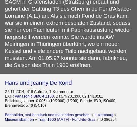
SACM in Grafenstaden (Straßburg) erbaut und
gehört der Gattung T3 des Chemin de Fer d'Alsace-
Lorraine (A.L.) an. Als sie nach Fond de Gras kam,
war sie in einem extrem desolaten Zustand, sodass
sie nur von Fachleuten mit Fabrikausrüstung wieder
hergestellt werden konnte. Sie wurde ins AW
Meiringen in Thüringen überführt, wo ein neuer
Kessel und viele andere Teile nachgebaut werden
mussten. Am 01.05.97 konnte sie dann, fabrikneu,
die Saison des Train 1900 eröffnen.
Hans und Jeanny De Rond
27.11.2014, 818 Aufrufe, 1 Kommentar
EXIF:
Panasonic DMC-FZ150
, Datum 2013:06:02 14:10:31,
Belichtungsdauer: 0.005 s (10/2000) (1/200), Blende: f/3.0, ISO400,
Brennweite: 5.40 (54/10)
Bahnbilder, mal klassisch und mal anders gesehen.
»
Luxemburg
»
Museumsbahnen
»
Train 1900 (AMTF) - Fond-de-Gras
»
ID 386254