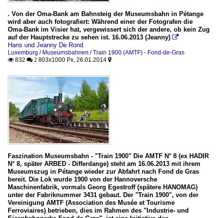
. Von der Oma-Bank am Bahnsteig der Museumsbahn in Pétange
wird aber auch fotografiert: Während einer der Fotografen die
Oma-Bank im Visier hat, vergewissert sich der andere, ob kein Zug
auf der Hauptstrecke zu sehen ist. 16.06.2013 (Jeanny)

Hans und Jeanny De Rond
Luxemburg / Museumsbahnen / Train 1900 (AMTF) - Fond-de-Gras
832
803x1000 Px, 26.01.2014

 2

Faszination Museumsbahn - "Train 1900" Die AMTF N° 8 (ex HADIR
N° 8, später ARBED - Differdange) steht am 16.06.2013 mit ihrem
Museumszug in Pétange wieder zur Abfahrt nach Fond de Gras
bereit. Die Lok wurde 1900 von der Hannoversche
Maschinenfabrik, vormals Georg Egestroff (spätere HANOMAG)
unter der Fabriknummer 3431 gebaut. Der "Train 1900", von der
Vereinigung AMTF (Association des Musée et Tourisme
Ferroviaires) betrieben, dies im Rahmen des "Industrie- und