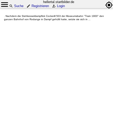
hellertal.startbilder.de
Suche
Registrieren
Login
. Nachdem die Stehkesseldampflok Cockerill 503 der Museumsbahn "Train 1900" den
ganzen Bahnhof von Rodange in Dampf gehüllt hatte, setzte sie sich in ...