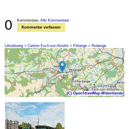
0
Kommentare,
Alle Kommentare
Kommentar verfassen
Lëtzebuerg > Canton Esch-sur-Alzette > Pétange > Rodange
(C) OpenStreetMap-Mitwirkende