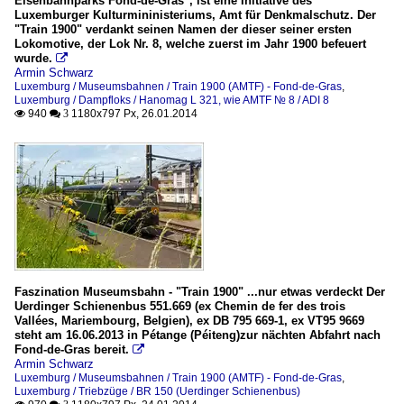
Eisenbahnparks Fond-de-Gras", ist eine Initiative des
Luxemburger Kulturmininisteriums, Amt für Denkmalschutz. Der
"Train 1900" verdankt seinen Namen der dieser seiner ersten
Lokomotive, der Lok Nr. 8, welche zuerst im Jahr 1900 befeuert
wurde.

Armin Schwarz
Luxemburg / Museumsbahnen / Train 1900 (AMTF) - Fond-de-Gras
,
Luxemburg / Dampfloks / Hanomag L 321, wie AMTF № 8 / ADI 8
940
1180x797 Px, 26.01.2014

 3
Faszination Museumsbahn - "Train 1900" ...nur etwas verdeckt Der
Uerdinger Schienenbus 551.669 (ex Chemin de fer des trois
Vallées, Mariembourg, Belgien), ex DB 795 669-1, ex VT95 9669
steht am 16.06.2013 in Pétange (Péiteng)zur nächten Abfahrt nach
Fond-de-Gras bereit.

Armin Schwarz
Luxemburg / Museumsbahnen / Train 1900 (AMTF) - Fond-de-Gras
,
Luxemburg / Triebzüge / BR 150 (Uerdinger Schienenbus)