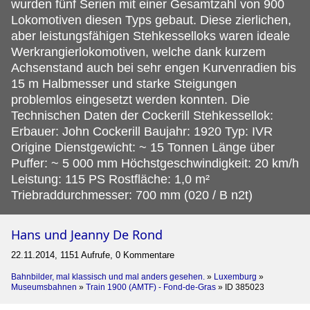
wurden fünf Serien mit einer Gesamtzahl von 900
Lokomotiven diesen Typs gebaut. Diese zierlichen,
aber leistungsfähigen Stehkesselloks waren ideale
Werkrangierlokomotiven, welche dank kurzem
Achsenstand auch bei sehr engen Kurvenradien bis
15 m Halbmesser und starke Steigungen
problemlos eingesetzt werden konnten. Die
Technischen Daten der Cockerill Stehkessellok:
Erbauer: John Cockerill Baujahr: 1920 Typ: IVR
Origine Dienstgewicht: ~ 15 Tonnen Länge über
Puffer: ~ 5 000 mm Höchstgeschwindigkeit: 20 km/h
Leistung: 115 PS Rostfläche: 1,0 m²
Triebraddurchmesser: 700 mm (020 / B n2t)
Hans und Jeanny De Rond
22.11.2014, 1151 Aufrufe, 0 Kommentare
Bahnbilder, mal klassisch und mal anders gesehen.
»
Luxemburg
»
Museumsbahnen
»
Train 1900 (AMTF) - Fond-de-Gras
»
ID 385023