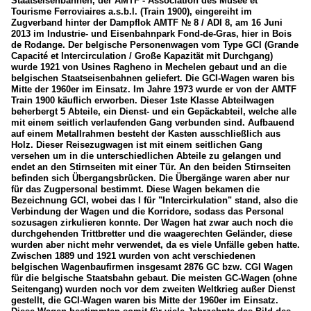
Staatseisenbahnen, der AMTF - Association des Musée et
Tourisme Ferroviaires a.s.b.l. (Train 1900), eingereiht im
Zugverband hinter der Dampflok AMTF № 8 / ADI 8, am 16 Juni
2013 im Industrie- und Eisenbahnpark Fond-de-Gras, hier in Bois
de Rodange. Der belgische Personenwagen vom Type GCI (Grande
Capacité et Intercirculation / Große Kapazität mit Durchgang)
wurde 1921 von Usines Ragheno in Mechelen gebaut und an die
belgischen Staatseisenbahnen geliefert. Die GCI-Wagen waren bis
Mitte der 1960er im Einsatz. Im Jahre 1973 wurde er von der AMTF
Train 1900 käuflich erworben. Dieser 1ste Klasse Abteilwagen
beherbergt 5 Abteile, ein Dienst- und ein Gepäckabteil, welche alle
mit einem seitlich verlaufenden Gang verbunden sind. Aufbauend
auf einem Metallrahmen besteht der Kasten ausschließlich aus
Holz. Dieser Reisezugwagen ist mit einem seitlichen Gang
versehen um in die unterschiedlichen Abteile zu gelangen und
endet an den Stirnseiten mit einer Tür. An den beiden Stirnseiten
befinden sich Übergangsbrücken. Die Übergänge waren aber nur
für das Zugpersonal bestimmt. Diese Wagen bekamen die
Bezeichnung GCI, wobei das I für "Intercirkulation" stand, also die
Verbindung der Wagen und die Korridore, sodass das Personal
sozusagen zirkulieren konnte. Der Wagen hat zwar auch noch die
durchgehenden Trittbretter und die waagerechten Geländer, diese
wurden aber nicht mehr verwendet, da es viele Unfälle geben hatte.
Zwischen 1889 und 1921 wurden von acht verschiedenen
belgischen Wagenbaufirmen insgesamt 2876 GC bzw. CGI Wagen
für die belgische Staatsbahn gebaut. Die meisten GC-Wagen (ohne
Seitengang) wurden noch vor dem zweiten Weltkrieg außer Dienst
gestellt, die GCI-Wagen waren bis Mitte der 1960er im Einsatz.