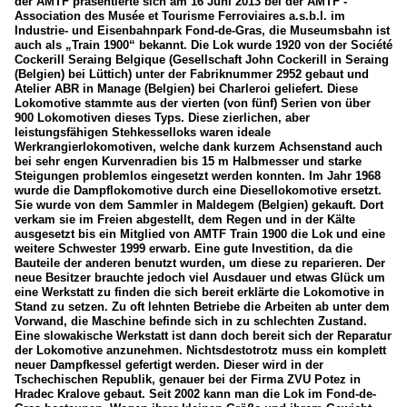
der AMTF präsentierte sich am 16 Juni 2013 bei der AMTF -
Association des Musée et Tourisme Ferroviaires a.s.b.l. im
Industrie- und Eisenbahnpark Fond-de-Gras, die Museumsbahn ist
auch als „Train 1900“ bekannt. Die Lok wurde 1920 von der Société
Cockerill Seraing Belgique (Gesellschaft John Cockerill in Seraing
(Belgien) bei Lüttich) unter der Fabriknummer 2952 gebaut und
Atelier ABR in Manage (Belgien) bei Charleroi geliefert. Diese
Lokomotive stammte aus der vierten (von fünf) Serien von über
900 Lokomotiven dieses Typs. Diese zierlichen, aber
leistungsfähigen Stehkesselloks waren ideale
Werkrangierlokomotiven, welche dank kurzem Achsenstand auch
bei sehr engen Kurvenradien bis 15 m Halbmesser und starke
Steigungen problemlos eingesetzt werden konnten. Im Jahr 1968
wurde die Dampflokomotive durch eine Diesellokomotive ersetzt.
Sie wurde von dem Sammler in Maldegem (Belgien) gekauft. Dort
verkam sie im Freien abgestellt, dem Regen und in der Kälte
ausgesetzt bis ein Mitglied von AMTF Train 1900 die Lok und eine
weitere Schwester 1999 erwarb. Eine gute Investition, da die
Bauteile der anderen benutzt wurden, um diese zu reparieren. Der
neue Besitzer brauchte jedoch viel Ausdauer und etwas Glück um
eine Werkstatt zu finden die sich bereit erklärte die Lokomotive in
Stand zu setzen. Zu oft lehnten Betriebe die Arbeiten ab unter dem
Vorwand, die Maschine befinde sich in zu schlechten Zustand.
Eine slowakische Werkstatt ist dann doch bereit sich der Reparatur
der Lokomotive anzunehmen. Nichtsdestotrotz muss ein komplett
neuer Dampfkessel gefertigt werden. Dieser wird in der
Tschechischen Republik, genauer bei der Firma ZVU Potez in
Hradec Kralove gebaut. Seit 2002 kann man die Lok im Fond-de-