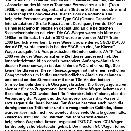
SNCB/NMBS C 96544 der belgischen Staatseisenbahnen, der AMTF
- Association des Musée et Tourisme Ferroviaires a.s.b.l. (Train
1900), eingereiht im Zugverband am 16 Juni 2013 im Industrie- und
Eisenbahnpark Fond-de-Gras, hier in Bois de Rodange. Der
belgische Personenwagen vom Type GCI (Grande Capacité et
Intercirculation / Große Kapazität mit Durchgang) wurde 1904 von
Usines Magheno in Mechelen gebaut und an die belgischen
Staatseisenbahnen geliefert. Die GCI-Wagen waren bis Mitte der
1960er im Einsatz. Im Jahre 1973 wurde er von der AMTF Train
1900 käuflich erworben. Dieser Wagen, sowie der ex SNCB B94539
der AMTF, wurde ebenfalls bei der SNCB als ein „3te Klasse“
Wagen ausgeliefert. Aus praktischen Gründen seitens AMTF Train
1900 wurde der Waggon auf eine 2te Klasse umgezeichnet. Die
Inneneinrichtung blieb dabei unverändert. Außergewöhnlich bei
diesem Personenwagen ist das fehlende WC und er verfügt über
keine Handbremse. Dieser Reisezugwagen ist mit einem seitlichen
Gang versehen um in die unterschiedlichen Abteile zu gelangen
und endet an den Stirnseiten mit einer Tür. An den beiden
Stirnseiten befinden sich Übergangsbrücken. Die Übergänge waren
aber nur für das Zugpersonal bestimmt. Diese Wagen bekamen die
Bezeichnung GCI, wobei das I für "Intercirkulation" stand, also die
Verbindung der Wagen und die Korridore, sodass das Personal
sozusagen zirkulieren konnte. Der Wagen hat zwar auch noch die
durchgehenden Trittbretter und die waagerechten Geländer, diese
wurden aber nicht mehr verwendet, da es viele Unfälle geben hatte.
Zwischen 1889 und 1921 wurden von acht verschiedenen
belgischen Wagenbaufirmen insgesamt 2876 GC bzw. CGI Wagen
für die belgische Staatsbahn gebaut. Die meisten GC-Wagen (ohne