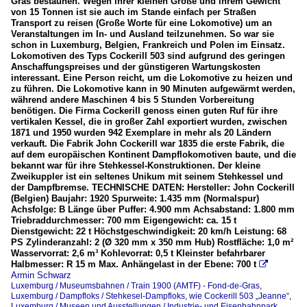
Gras bestaunen. Wegen ihrer kleinen Größe und ihrem Gewicht
von 15 Tonnen ist sie auch im Stande einfach per Straßen
Transport zu reisen (Große Worte für eine Lokomotive) um an
Veranstaltungen im In- und Ausland teilzunehmen. So war sie
schon in Luxemburg, Belgien, Frankreich und Polen im Einsatz.
Lokomotiven des Typs Cockerill 503 sind aufgrund des geringen
Anschaffungspreises und der günstigeren Wartungskosten
interessant. Eine Person reicht, um die Lokomotive zu heizen und
zu führen. Die Lokomotive kann in 90 Minuten aufgewärmt werden,
während andere Maschinen 4 bis 5 Stunden Vorbereitung
benötigen. Die Firma Cockerill genoss einen guten Ruf für ihre
vertikalen Kessel, die in großer Zahl exportiert wurden, zwischen
1871 und 1950 wurden 942 Exemplare in mehr als 20 Ländern
verkauft. Die Fabrik John Cockerill war 1835 die erste Fabrik, die
auf dem europäischen Kontinent Dampflokomotiven baute, und die
bekannt war für ihre Stehkessel-Konstruktionen. Der kleine
Zweikuppler ist ein seltenes Unikum mit seinem Stehkessel und
der Dampfbremse. TECHNISCHE DATEN: Hersteller: John Cockerill
(Belgien) Baujahr: 1920 Spurweite: 1.435 mm (Normalspur)
Achsfolge: B Länge über Puffer: 4.900 mm Achsabstand: 1.800 mm
Triebraddurchmesser: 700 mm Eigengewicht: ca. 15 t
Dienstgewicht: 22 t Höchstgeschwindigkeit: 20 km/h Leistung: 68
PS Zylinderanzahl: 2 (Ø 320 mm x 350 mm Hub) Rostfläche: 1,0 m²
Wasservorrat: 2,6 m³ Kohlevorrat: 0,5 t Kleinster befahrbarer
Halbmesser: R 15 m Max. Anhängelast in der Ebene: 700 t

Armin Schwarz
Luxemburg / Museumsbahnen / Train 1900 (AMTF) - Fond-de-Gras
,
Luxemburg / Dampfloks / Stehkesel-Dampfloks, wie Cockerill 503 „Jeanne“
,
Luxemburg / Museen und Ausstellungen / Industrie- und Eisenbahnpark