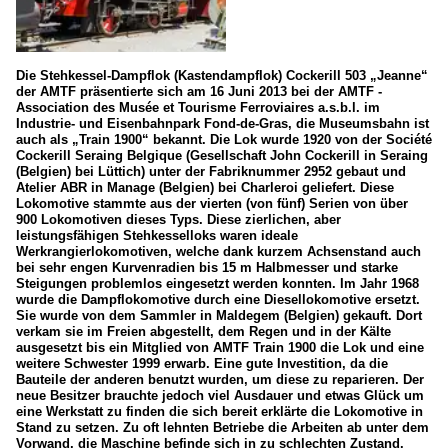
Die Stehkessel-Dampflok (Kastendampflok) Cockerill 503 „Jeanne“
der AMTF präsentierte sich am 16 Juni 2013 bei der AMTF -
Association des Musée et Tourisme Ferroviaires a.s.b.l. im
Industrie- und Eisenbahnpark Fond-de-Gras, die Museumsbahn ist
auch als „Train 1900“ bekannt. Die Lok wurde 1920 von der Société
Cockerill Seraing Belgique (Gesellschaft John Cockerill in Seraing
(Belgien) bei Lüttich) unter der Fabriknummer 2952 gebaut und
Atelier ABR in Manage (Belgien) bei Charleroi geliefert. Diese
Lokomotive stammte aus der vierten (von fünf) Serien von über
900 Lokomotiven dieses Typs. Diese zierlichen, aber
leistungsfähigen Stehkesselloks waren ideale
Werkrangierlokomotiven, welche dank kurzem Achsenstand auch
bei sehr engen Kurvenradien bis 15 m Halbmesser und starke
Steigungen problemlos eingesetzt werden konnten. Im Jahr 1968
wurde die Dampflokomotive durch eine Diesellokomotive ersetzt.
Sie wurde von dem Sammler in Maldegem (Belgien) gekauft. Dort
verkam sie im Freien abgestellt, dem Regen und in der Kälte
ausgesetzt bis ein Mitglied von AMTF Train 1900 die Lok und eine
weitere Schwester 1999 erwarb. Eine gute Investition, da die
Bauteile der anderen benutzt wurden, um diese zu reparieren. Der
neue Besitzer brauchte jedoch viel Ausdauer und etwas Glück um
eine Werkstatt zu finden die sich bereit erklärte die Lokomotive in
Stand zu setzen. Zu oft lehnten Betriebe die Arbeiten ab unter dem
Vorwand, die Maschine befinde sich in zu schlechten Zustand.