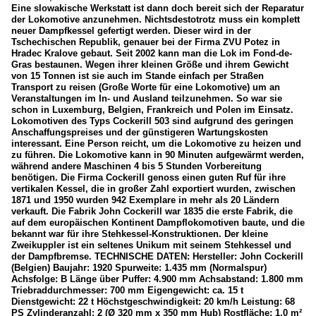
Eine slowakische Werkstatt ist dann doch bereit sich der Reparatur
der Lokomotive anzunehmen. Nichtsdestotrotz muss ein komplett
neuer Dampfkessel gefertigt werden. Dieser wird in der
Tschechischen Republik, genauer bei der Firma ZVU Potez in
Hradec Kralove gebaut. Seit 2002 kann man die Lok im Fond-de-
Gras bestaunen. Wegen ihrer kleinen Größe und ihrem Gewicht
von 15 Tonnen ist sie auch im Stande einfach per Straßen
Transport zu reisen (Große Worte für eine Lokomotive) um an
Veranstaltungen im In- und Ausland teilzunehmen. So war sie
schon in Luxemburg, Belgien, Frankreich und Polen im Einsatz.
Lokomotiven des Typs Cockerill 503 sind aufgrund des geringen
Anschaffungspreises und der günstigeren Wartungskosten
interessant. Eine Person reicht, um die Lokomotive zu heizen und
zu führen. Die Lokomotive kann in 90 Minuten aufgewärmt werden,
während andere Maschinen 4 bis 5 Stunden Vorbereitung
benötigen. Die Firma Cockerill genoss einen guten Ruf für ihre
vertikalen Kessel, die in großer Zahl exportiert wurden, zwischen
1871 und 1950 wurden 942 Exemplare in mehr als 20 Ländern
verkauft. Die Fabrik John Cockerill war 1835 die erste Fabrik, die
auf dem europäischen Kontinent Dampflokomotiven baute, und die
bekannt war für ihre Stehkessel-Konstruktionen. Der kleine
Zweikuppler ist ein seltenes Unikum mit seinem Stehkessel und
der Dampfbremse. TECHNISCHE DATEN: Hersteller: John Cockerill
(Belgien) Baujahr: 1920 Spurweite: 1.435 mm (Normalspur)
Achsfolge: B Länge über Puffer: 4.900 mm Achsabstand: 1.800 mm
Triebraddurchmesser: 700 mm Eigengewicht: ca. 15 t
Dienstgewicht: 22 t Höchstgeschwindigkeit: 20 km/h Leistung: 68
PS Zylinderanzahl: 2 (Ø 320 mm x 350 mm Hub) Rostfläche: 1,0 m²