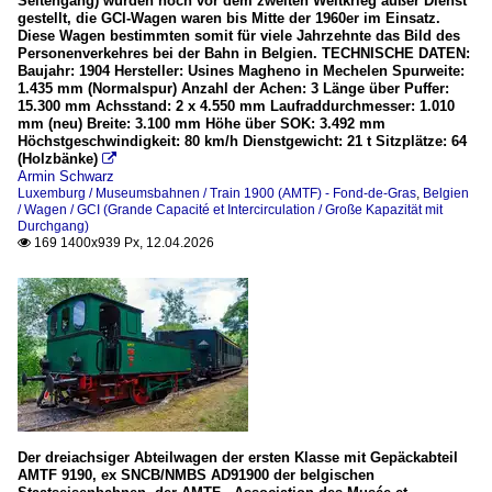
Seitengang) wurden noch vor dem zweiten Weltkrieg außer Dienst
gestellt, die GCI-Wagen waren bis Mitte der 1960er im Einsatz.
Diese Wagen bestimmten somit für viele Jahrzehnte das Bild des
Personenverkehres bei der Bahn in Belgien. TECHNISCHE DATEN:
Baujahr: 1904 Hersteller: Usines Magheno in Mechelen Spurweite:
1.435 mm (Normalspur) Anzahl der Achen: 3 Länge über Puffer:
15.300 mm Achsstand: 2 x 4.550 mm Laufraddurchmesser: 1.010
mm (neu) Breite: 3.100 mm Höhe über SOK: 3.492 mm
Höchstgeschwindigkeit: 80 km/h Dienstgewicht: 21 t Sitzplätze: 64
(Holzbänke)

Armin Schwarz
Luxemburg / Museumsbahnen / Train 1900 (AMTF) - Fond-de-Gras
,
Belgien
/ Wagen / GCI (Grande Capacité et Intercirculation / Große Kapazität mit
Durchgang)
169 1400x939 Px, 12.04.2026

Der dreiachsiger Abteilwagen der ersten Klasse mit Gepäckabteil
AMTF 9190, ex SNCB/NMBS AD91900 der belgischen