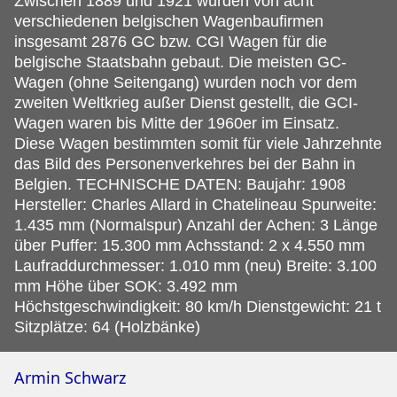
Zwischen 1889 und 1921 wurden von acht
verschiedenen belgischen Wagenbaufirmen
insgesamt 2876 GC bzw. CGI Wagen für die
belgische Staatsbahn gebaut. Die meisten GC-
Wagen (ohne Seitengang) wurden noch vor dem
zweiten Weltkrieg außer Dienst gestellt, die GCI-
Wagen waren bis Mitte der 1960er im Einsatz.
Diese Wagen bestimmten somit für viele Jahrzehnte
das Bild des Personenverkehres bei der Bahn in
Belgien. TECHNISCHE DATEN: Baujahr: 1908
Hersteller: Charles Allard in Chatelineau Spurweite:
1.435 mm (Normalspur) Anzahl der Achen: 3 Länge
über Puffer: 15.300 mm Achsstand: 2 x 4.550 mm
Laufraddurchmesser: 1.010 mm (neu) Breite: 3.100
mm Höhe über SOK: 3.492 mm
Höchstgeschwindigkeit: 80 km/h Dienstgewicht: 21 t
Sitzplätze: 64 (Holzbänke)
Armin Schwarz