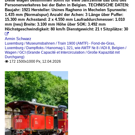
Diese Wagen bestimmten somit für viele Jahrzehnte das Bild des
Personenverkehres bei der Bahn in Belgien. TECHNISCHE DATEN:
Baujahr: 1921 Hersteller: Usines Ragheno in Mechelen Spurweite:
1.435 mm (Normalspur) Anzahl der Achen: 3 Länge über Puffer:
15.300 mm Achsstand: 2 x 4.550 mm Laufraddurchmesser: 1.010
mm (neu) Breite: 3.100 mm Höhe über SOK: 3.492 mm
Höchstgeschwindigkeit: 80 km/h Dienstgewicht: 21 t Sitzplätze: 30

Armin Schwarz
Luxemburg / Museumsbahnen / Train 1900 (AMTF) - Fond-de-Gras
,
Luxemburg / Dampfloks / Hanomag L 321, wie AMTF № 8 / ADI 8
,
Belgien /
Wagen / GCI (Grande Capacité et Intercirculation / Große Kapazität mit
Durchgang)
172 1500x1000 Px, 12.04.2026
