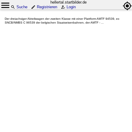
hellertal.startbilder.de
Suche
Registrieren
Login
Der dreiachsiger Abteilwagen der zweiten Klasse mit einer Plattform AMTF 94539, ex
SNCB/NMBS C 96539 der belgischen Staatseisenbahnen, der AMTF - ...