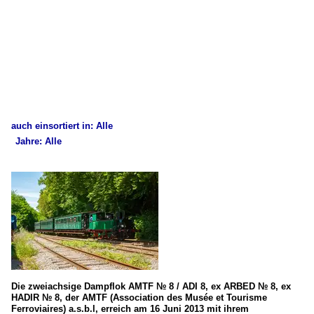
auch einsortiert in: Alle
Jahre: Alle
×
×
Alle Kategorien
Alle Jahre
Belgien
2010
Wagen
2013
GCI (Grande Capacité et Intercirculation / Große Kapazitä
2020
Luxemburg
2026
Die zweiachsige Dampflok AMTF № 8 / ADI 8, ex ARBED № 8, ex
HADIR № 8, der AMTF (Association des Musée et Tourisme
Ferroviaires) a.s.b.l, erreich am 16 Juni 2013 mit ihrem
Museumsbahnen