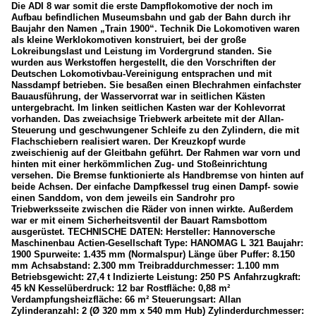
Die ADI 8 war somit die erste Dampflokomotive der noch im
Aufbau befindlichen Museumsbahn und gab der Bahn durch ihr
Baujahr den Namen „Train 1900“. Technik Die Lokomotiven waren
als kleine Werklokomotiven konstruiert, bei der große
Lokreibungslast und Leistung im Vordergrund standen. Sie
wurden aus Werkstoffen hergestellt, die den Vorschriften der
Deutschen Lokomotivbau-Vereinigung entsprachen und mit
Nassdampf betrieben. Sie besaßen einen Blechrahmen einfachster
Bauausführung, der Wasservorrat war in seitlichen Kästen
untergebracht. Im linken seitlichen Kasten war der Kohlevorrat
vorhanden. Das zweiachsige Triebwerk arbeitete mit der Allan-
Steuerung und geschwungener Schleife zu den Zylindern, die mit
Flachschiebern realisiert waren. Der Kreuzkopf wurde
zweischienig auf der Gleitbahn geführt. Der Rahmen war vorn und
hinten mit einer herkömmlichen Zug- und Stoßeinrichtung
versehen. Die Bremse funktionierte als Handbremse von hinten auf
beide Achsen. Der einfache Dampfkessel trug einen Dampf- sowie
einen Sanddom, von dem jeweils ein Sandrohr pro
Triebwerksseite zwischen die Räder von innen wirkte. Außerdem
war er mit einem Sicherheitsventil der Bauart Ramsbottom
ausgerüstet. TECHNISCHE DATEN: Hersteller: Hannoversche
Maschinenbau Actien-Gesellschaft Type: HANOMAG L 321 Baujahr:
1900 Spurweite: 1.435 mm (Normalspur) Länge über Puffer: 8.150
mm Achsabstand: 2.300 mm Treibraddurchmesser: 1.100 mm
Betriebsgewicht: 27,4 t Indizierte Leistung: 250 PS Anfahrzugkraft:
45 kN Kesselüberdruck: 12 bar Rostfläche: 0,88 m²
Verdampfungsheizfläche: 66 m² Steuerungsart: Allan
Zylinderanzahl: 2 (Ø 320 mm x 540 mm Hub) Zylinderdurchmesser: