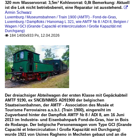
320 mm Wasservorrat: 3,5m³ Kohlevorrat: 0,8t Bemerkung: Aktuell
ist die Lok nicht betriebsbereit, eine Reparatur ist ausstehend.

Armin Schwarz
Luxemburg / Museumsbahnen / Train 1900 (AMTF) - Fond-de-Gras
,
Luxemburg / Dampfloks / Hanomag L 321, wie AMTF № 8 / ADI 8
,
Belgien /
Wagen / GCI (Grande Capacité et Intercirculation / Große Kapazität mit
Durchgang)
184 1400x933 Px, 12.04.2026

Der dreiachsiger Abteilwagen der ersten Klasse mit Gepäckabteil
AMTF 9190, ex SNCB/NMBS AD91900 der belgischen
Staatseisenbahnen, der AMTF - Association des Musée et
Tourisme Ferroviaires a.s.b.l. (Train 1900), eingereiht im
Zugverband hinter der Dampflok AMTF № 8 / ADI 8, am 16 Juni
2013 im Industrie- und Eisenbahnpark Fond-de-Gras, hier in Bois
de Rodange. Der belgische Personenwagen vom Type GCI (Grande
Capacité et Intercirculation / Große Kapazität mit Durchgang)
wurde 1921 von Usines Ragheno in Mechelen gebaut und an die