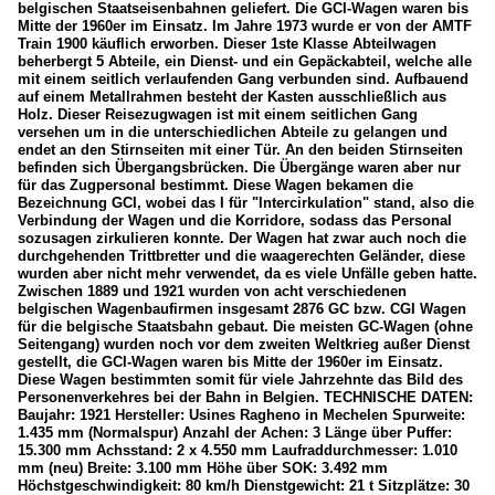
belgischen Staatseisenbahnen geliefert. Die GCI-Wagen waren bis
Mitte der 1960er im Einsatz. Im Jahre 1973 wurde er von der AMTF
Train 1900 käuflich erworben. Dieser 1ste Klasse Abteilwagen
beherbergt 5 Abteile, ein Dienst- und ein Gepäckabteil, welche alle
mit einem seitlich verlaufenden Gang verbunden sind. Aufbauend
auf einem Metallrahmen besteht der Kasten ausschließlich aus
Holz. Dieser Reisezugwagen ist mit einem seitlichen Gang
versehen um in die unterschiedlichen Abteile zu gelangen und
endet an den Stirnseiten mit einer Tür. An den beiden Stirnseiten
befinden sich Übergangsbrücken. Die Übergänge waren aber nur
für das Zugpersonal bestimmt. Diese Wagen bekamen die
Bezeichnung GCI, wobei das I für "Intercirkulation" stand, also die
Verbindung der Wagen und die Korridore, sodass das Personal
sozusagen zirkulieren konnte. Der Wagen hat zwar auch noch die
durchgehenden Trittbretter und die waagerechten Geländer, diese
wurden aber nicht mehr verwendet, da es viele Unfälle geben hatte.
Zwischen 1889 und 1921 wurden von acht verschiedenen
belgischen Wagenbaufirmen insgesamt 2876 GC bzw. CGI Wagen
für die belgische Staatsbahn gebaut. Die meisten GC-Wagen (ohne
Seitengang) wurden noch vor dem zweiten Weltkrieg außer Dienst
gestellt, die GCI-Wagen waren bis Mitte der 1960er im Einsatz.
Diese Wagen bestimmten somit für viele Jahrzehnte das Bild des
Personenverkehres bei der Bahn in Belgien. TECHNISCHE DATEN:
Baujahr: 1921 Hersteller: Usines Ragheno in Mechelen Spurweite:
1.435 mm (Normalspur) Anzahl der Achen: 3 Länge über Puffer:
15.300 mm Achsstand: 2 x 4.550 mm Laufraddurchmesser: 1.010
mm (neu) Breite: 3.100 mm Höhe über SOK: 3.492 mm
Höchstgeschwindigkeit: 80 km/h Dienstgewicht: 21 t Sitzplätze: 30