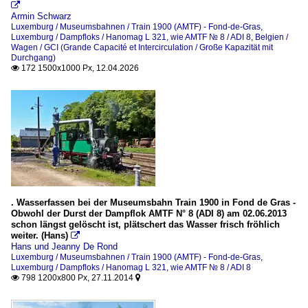

Armin Schwarz
Luxemburg / Museumsbahnen / Train 1900 (AMTF) - Fond-de-Gras
,
Luxemburg / Dampfloks / Hanomag L 321, wie AMTF № 8 / ADI 8
,
Belgien /
Wagen / GCI (Grande Capacité et Intercirculation / Große Kapazität mit
Durchgang)
172 1500x1000 Px, 12.04.2026

. Wasserfassen bei der Museumsbahn Train 1900 in Fond de Gras -
Obwohl der Durst der Dampflok AMTF N° 8 (ADI 8) am 02.06.2013
schon längst gelöscht ist, plätschert das Wasser frisch fröhlich
weiter. (Hans)

Hans und Jeanny De Rond
Luxemburg / Museumsbahnen / Train 1900 (AMTF) - Fond-de-Gras
,
Luxemburg / Dampfloks / Hanomag L 321, wie AMTF № 8 / ADI 8
798 1200x800 Px, 27.11.2014

