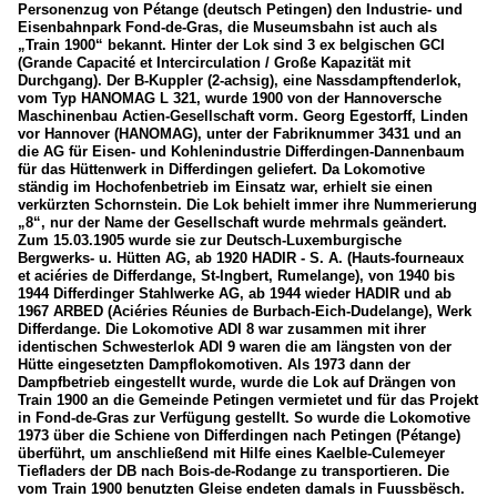
Personenzug von Pétange (deutsch Petingen) den Industrie- und
Eisenbahnpark Fond-de-Gras, die Museumsbahn ist auch als
Train 1900 (AMTF) - Fond-de-Gras
„Train 1900“ bekannt. Hinter der Lok sind 3 ex belgischen GCI
(Grande Capacité et Intercirculation / Große Kapazität mit
Durchgang). Der B-Kuppler (2-achsig), eine Nassdampftenderlok,
vom Typ HANOMAG L 321, wurde 1900 von der Hannoversche
Maschinenbau Actien-Gesellschaft vorm. Georg Egestorff, Linden
vor Hannover (HANOMAG), unter der Fabriknummer 3431 und an
die AG für Eisen- und Kohlenindustrie Differdingen-Dannenbaum
für das Hüttenwerk in Differdingen geliefert. Da Lokomotive
ständig im Hochofenbetrieb im Einsatz war, erhielt sie einen
verkürzten Schornstein. Die Lok behielt immer ihre Nummerierung
„8“, nur der Name der Gesellschaft wurde mehrmals geändert.
Zum 15.03.1905 wurde sie zur Deutsch-Luxemburgische
Bergwerks- u. Hütten AG, ab 1920 HADIR - S. A. (Hauts-fourneaux
et aciéries de Differdange, St-Ingbert, Rumelange), von 1940 bis
1944 Differdinger Stahlwerke AG, ab 1944 wieder HADIR und ab
1967 ARBED (Aciéries Réunies de Burbach-Eich-Dudelange), Werk
Differdange. Die Lokomotive ADI 8 war zusammen mit ihrer
identischen Schwesterlok ADI 9 waren die am längsten von der
Hütte eingesetzten Dampflokomotiven. Als 1973 dann der
Dampfbetrieb eingestellt wurde, wurde die Lok auf Drängen von
Train 1900 an die Gemeinde Petingen vermietet und für das Projekt
in Fond-de-Gras zur Verfügung gestellt. So wurde die Lokomotive
1973 über die Schiene von Differdingen nach Petingen (Pétange)
überführt, um anschließend mit Hilfe eines Kaelble-Culemeyer
Tiefladers der DB nach Bois-de-Rodange zu transportieren. Die
vom Train 1900 benutzten Gleise endeten damals in Fuussbësch.