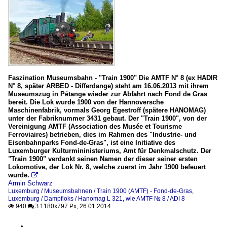
Faszination Museumsbahn - "Train 1900" Die AMTF N° 8 (ex HADIR
N° 8, später ARBED - Differdange) steht am 16.06.2013 mit ihrem
Museumszug in Pétange wieder zur Abfahrt nach Fond de Gras
bereit. Die Lok wurde 1900 von der Hannoversche
Maschinenfabrik, vormals Georg Egestroff (spätere HANOMAG)
unter der Fabriknummer 3431 gebaut. Der "Train 1900", von der
Vereinigung AMTF (Association des Musée et Tourisme
Ferroviaires) betrieben, dies im Rahmen des "Industrie- und
Eisenbahnparks Fond-de-Gras", ist eine Initiative des
Luxemburger Kulturmininisteriums, Amt für Denkmalschutz. Der
"Train 1900" verdankt seinen Namen der dieser seiner ersten
Lokomotive, der Lok Nr. 8, welche zuerst im Jahr 1900 befeuert
wurde.

Armin Schwarz
Luxemburg / Museumsbahnen / Train 1900 (AMTF) - Fond-de-Gras
,
Luxemburg / Dampfloks / Hanomag L 321, wie AMTF № 8 / ADI 8
940
1180x797 Px, 26.01.2014

 3