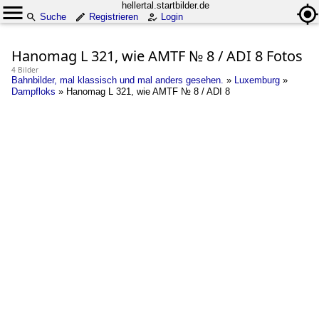
hellertal.startbilder.de
Suche
Registrieren
Login
Hanomag L 321, wie AMTF № 8 / ADI 8 Fotos
4 Bilder
Bahnbilder, mal klassisch und mal anders gesehen.
»
Luxemburg
»
Dampfloks
»
Hanomag L 321, wie AMTF № 8 / ADI 8