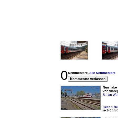
0
Kommentare,
Alle Kommentare
Kommentar verfassen
Nun habe 
von Viareg
Stefan Woh
Italien / St
246
1400
