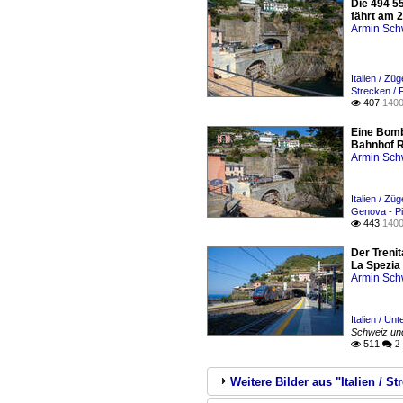
Die 494 55
fährt am 
Armin Sch
Italien / Zü
Strecken / 
407
1400

Eine Bomb
Bahnhof R
Armin Sch
Italien / Zü
Genova - Pi
443
1400

Der Trenit
La Spezia
Armin Sch
Italien / Un
Schweiz und
511

 2
Weitere Bilder aus "Italien / St