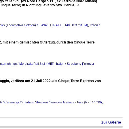
alia S.r.l. (ex Nord Cargo S.r.L., ex Ferrovie Nord Milano)
Cinque Terre) in Richtung Levanto bzw. Genua.

-Loks (Locomotiva elettrica) / E.494.5 (TRAXX F140 DC3 mit LM)
,
Italien /
2, mit einem gemischten Güterzug, durch den Cinque Terre
Unternehmen / Mercitalia Rail S.r.l. (MIR)
,
Italien / Strecken / Ferrovia
vaggio, verlässt am 21 Juli 2022, als Cinque Terre Express von
hi "Caravaggio")
,
Italien / Strecken / Ferrovia Genova - Pisa (RFI 77 / 99)
,
zur Galerie