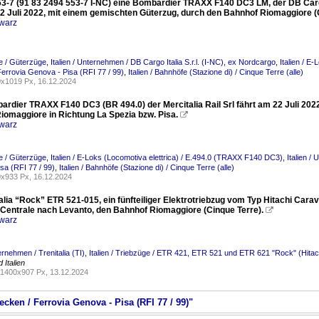
3-7 (91 83 2494 553-7 I-NC) eine Bombardier TRAXX F140 DC3 LM, der DB Cargo It
22 Juli 2022, mit einem gemischten Güterzug, durch den Bahnhof Riomaggiore (
warz
ge / Güterzüge
,
Italien / Unternehmen / DB Cargo Italia S.r.l. (I-NC), ex Nordcargo
,
Italien / E
Ferrovia Genova - Pisa (RFI 77 / 99)
,
Italien / Bahnhöfe (Stazione di) / Cinque Terre (alle)
x1019 Px, 16.12.2024
ardier TRAXX F140 DC3 (BR 494.0) der Mercitalia Rail Srl fährt am 22 Juli 202
iomaggiore in Richtung La Spezia bzw. Pisa.

warz
ge / Güterzüge
,
Italien / E-Loks (Locomotiva elettrica) / E.494.0 (TRAXX F140 DC3)
,
Italien / 
sa (RFI 77 / 99)
,
Italien / Bahnhöfe (Stazione di) / Cinque Terre (alle)
x933 Px, 16.12.2024
alia “Rock” ETR 521-015, ein fünfteiliger Elektrotriebzug vom Typ Hitachi Cara
 Centrale nach Levanto, den Bahnhof Riomaggiore (Cinque Terre).

warz
ternehmen / Trenitalia (TI)
,
Italien / Triebzüge / ETR 421, ETR 521 und ETR 621 "Rock" (Hitac
 Italien
1400x907 Px, 13.12.2024
recken / Ferrovia Genova - Pisa (RFI 77 / 99)"