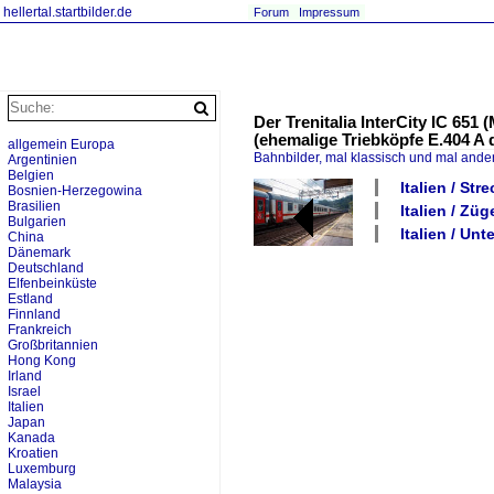
hellertal.startbilder.de
Forum
Impressum
Der Trenitalia InterCity IC 651
(ehemalige Triebköpfe E.404 A 
allgemein Europa
Bahnbilder, mal klassisch und mal ande
Argentinien
Belgien
Italien / Str
Bosnien-Herzegowina
Brasilien
Italien / Züg
Bulgarien
Italien / Unt
China
Dänemark
Deutschland
Elfenbeinküste
Estland
Finnland
Frankreich
Großbritannien
Hong Kong
Irland
Israel
Italien
Japan
Kanada
Kroatien
Luxemburg
Malaysia