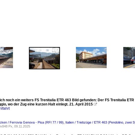
ich noch ein weiters FS Trenitalia ETR 463 Bild gefunden: Der FS Trenitalia E
gio, wo der Zug eine kurzen Halt einlegt. 21. April 2015

lfahrt
recken / Ferrovia Genova - Pisa (RFI 77 / 99)
,
Italien / Triebzüge / ETR 463 (Pendolino, zwei 
x848 Px, 09.11.2025