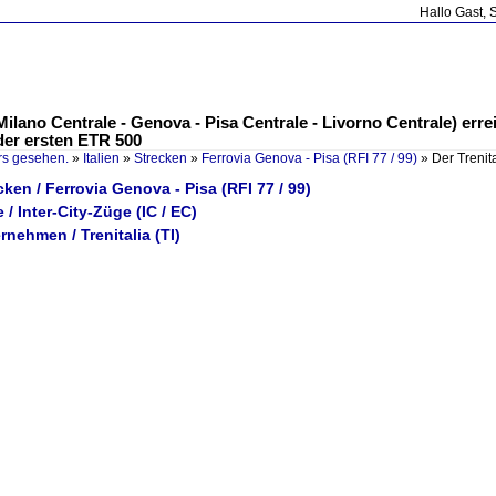
Hallo Gast, 
 (Milano Centrale - Genova - Pisa Centrale - Livorno Centrale) er
der ersten ETR 500
rs gesehen.
»
Italien
»
Strecken
»
Ferrovia Genova - Pisa (RFI 77 / 99)
»
Der Trenit
ecken / Ferrovia Genova - Pisa (RFI 77 / 99)
e / Inter-City-Züge (IC / EC)
ernehmen / Trenitalia (TI)