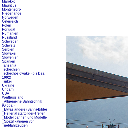
Marokko
Mauritius
Montenegro
Niederlande
Norwegen
Österreich
Polen
Portugal
Rumänien
Russland
Schweden
Schweiz
Serbien
Slowakei
Slowenien
Spanien
Tansania
Tschechien
Tschechoslowakei (bis Dez.
1992)
Türkei
Ukraine
Ungarn
USA
Weißrussland
_Allgemeine Bahntechnik
(Global)
_Etwas andere (Bahn)-Bilder
_Hellertal startbilder-Treffen
_Modellbahnen und Modelle
_Spezifikationen von
Triebfahrzeugen