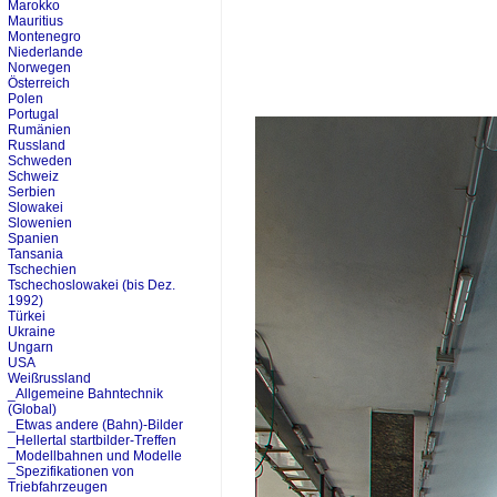
Marokko
Mauritius
Montenegro
Niederlande
Norwegen
Österreich
Polen
Portugal
Rumänien
Russland
Schweden
Schweiz
Serbien
Slowakei
Slowenien
Spanien
Tansania
Tschechien
Tschechoslowakei (bis Dez.
1992)
Türkei
Ukraine
Ungarn
USA
Weißrussland
_Allgemeine Bahntechnik
(Global)
_Etwas andere (Bahn)-Bilder
_Hellertal startbilder-Treffen
_Modellbahnen und Modelle
_Spezifikationen von
Triebfahrzeugen