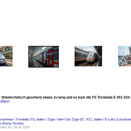
r (fototechnisch gesehen) etwas zu lang und so kam die FS Trenitalia E 401 024
lfahrt
ternehmen / Trenitalia (TI)
,
Italien / Züge / Inter-City-Züge (IC / EC)
,
Italien / E-Loks (Locomoti
i (Roma Termini)
x941 Px, 09.04.2026