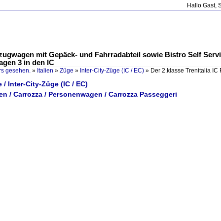
Hallo Gast, 
sezugwagen mit Gepäck- und Fahrradabteil sowie Bistro Self Serv
agen 3 in den IC
rs gesehen.
»
Italien
»
Züge
»
Inter-City-Züge (IC / EC)
»
Der 2.klasse Trenitalia 
e / Inter-City-Züge (IC / EC)
gen / Carrozza / Personenwagen / Carrozza Passeggeri