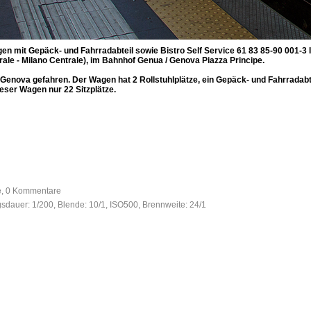
gen mit Gepäck- und Fahrradabteil sowie Bistro Self Service 61 83 85-90 001-3 
rale - Milano Centrale), im Bahnhof Genua / Genova Piazza Principe.
Genova gefahren. Der Wagen hat 2 Rollstuhlplätze, ein Gepäck- und Fahrradabte
eser Wagen nur 22 Sitzplätze.
fe, 0 Kommentare
gsdauer: 1/200, Blende: 10/1, ISO500, Brennweite: 24/1