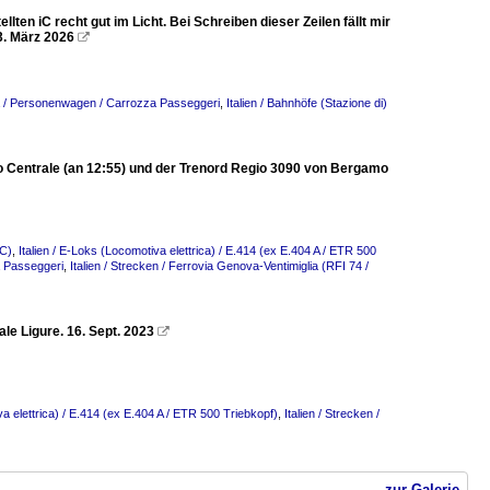
ten iC recht gut im Licht. Bei Schreiben dieser Zeilen fällt mir
3. März 2026

za / Personenwagen / Carrozza Passeggeri
,
Italien / Bahnhöfe (Stazione di)
lano Centrale (an 12:55) und der Trenord Regio 3090 von Bergamo
EC)
,
Italien / E-Loks (Locomotiva elettrica) / E.414 (ex E.404 A / ETR 500
a Passeggeri
,
Italien / Strecken / Ferrovia Genova-Ventimiglia (RFI 74 /
le Ligure. 16. Sept. 2023

va elettrica) / E.414 (ex E.404 A / ETR 500 Triebkopf)
,
Italien / Strecken /
zur Galerie