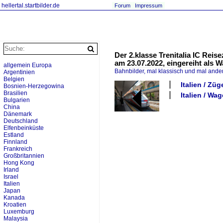
hellertal.startbilder.de
Forum
Impressum
Der 2.klasse Trenitalia IC Rei
am 23.07.2022, eingereiht als W
allgemein Europa
Bahnbilder, mal klassisch und mal ande
Argentinien
Belgien
Italien / Züg
Bosnien-Herzegowina
Brasilien
Italien / Wa
Bulgarien
China
Dänemark
Deutschland
Elfenbeinküste
Estland
Finnland
Frankreich
Großbritannien
Hong Kong
Irland
Israel
Italien
Japan
Kanada
Kroatien
Luxemburg
Malaysia