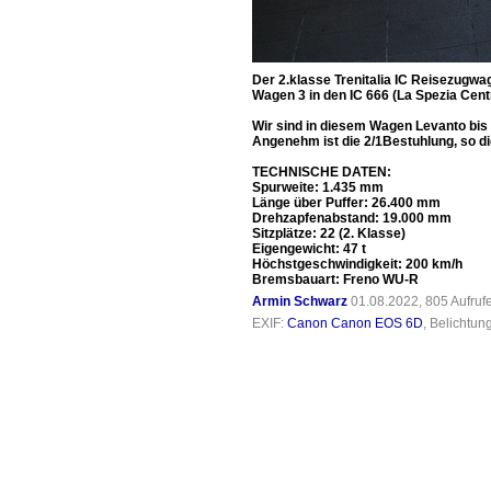
Der 2.klasse Trenitalia IC Reisezugwa
Wagen 3 in den IC 666 (La Spezia Cent
Wir sind in diesem Wagen Levanto bis 
Angenehm ist die 2/1Bestuhlung, so di
TECHNISCHE DATEN:
Spurweite: 1.435 mm
Länge über Puffer: 26.400 mm
Drehzapfenabstand: 19.000 mm
Sitzplätze: 22 (2. Klasse)
Eigengewicht: 47 t
Höchstgeschwindigkeit: 200 km/h
Bremsbauart: Freno WU-R
Armin Schwarz
01.08.2022, 805 Aufru
EXIF:
Canon Canon EOS 6D
, Belichtun