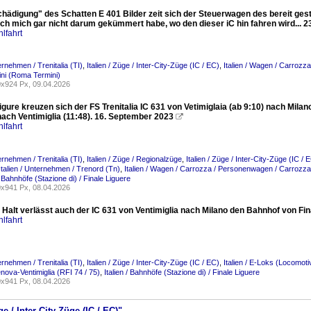
hädigung" des Schatten E 401 Bilder zeit sich der Steuerwagen des bereit gestell
ich mich gar nicht darum gekümmert habe, wo den dieser iC hin fahren wird... 2
lfahrt
ternehmen / Trenitalia (TI)
,
Italien / Züge / Inter-City-Züge (IC / EC)
,
Italien / Wagen / Carroz
ni (Roma Termini)
x924 Px, 09.04.2026
Ligure kreuzen sich der FS Trenitalia IC 631 von Vetimiglaia (ab 9:10) nach Mi
nach Ventimiglia (11:48). 16. September 2023

lfahrt
ternehmen / Trenitalia (TI)
,
Italien / Züge / Regionalzüge
,
Italien / Züge / Inter-City-Züge (IC / 
Italien / Unternehmen / Trenord (Tn)
,
Italien / Wagen / Carrozza / Personenwagen / Carrozz
 / Bahnhöfe (Stazione di) / Finale Liguere
x941 Px, 08.04.2026
alt verlässt auch der IC 631 von Ventimiglia nach Milano den Bahnhof von Fina
lfahrt
ternehmen / Trenitalia (TI)
,
Italien / Züge / Inter-City-Züge (IC / EC)
,
Italien / E-Loks (Locomoti
nova-Ventimiglia (RFI 74 / 75)
,
Italien / Bahnhöfe (Stazione di) / Finale Liguere
x941 Px, 08.04.2026
ge / Inter-City-Züge (IC / EC)"