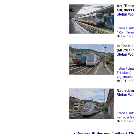
Als "Entsc
auf, dass 
Stefan Woh
Italien / Un
/ Rom Termi
198
1400

In Finale 
(ab 7:07) 
Stefan Woh
Italien / Un
Triebkopf)
,
75)
,
Italien
191
1400

Nach dem H
Stefan Woh
Italien / Un
Ferrovia Ge
199
1400

Weitere Bilder aus "Italien / Zü