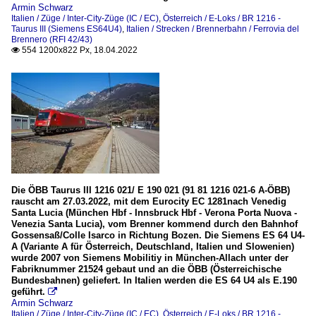
Armin Schwarz
Italien / Züge / Inter-City-Züge (IC / EC)
,
Österreich / E-Loks / BR 1216 -
Taurus III (Siemens ES64U4)
,
Italien / Strecken / Brennerbahn / Ferrovia del
Brennero (RFI 42/43)
554 1200x822 Px, 18.04.2022

Die ÖBB Taurus III 1216 021/ E 190 021 (91 81 1216 021-6 A-ÖBB)
rauscht am 27.03.2022, mit dem Eurocity EC 1281nach Venedig
Santa Lucia (München Hbf - Innsbruck Hbf - Verona Porta Nuova -
Venezia Santa Lucia), vom Brenner kommend durch den Bahnhof
Gossensaß/Colle Isarco in Richtung Bozen. Die Siemens ES 64 U4-
A (Variante A für Österreich, Deutschland, Italien und Slowenien)
wurde 2007 von Siemens Mobilitiy in München-Allach unter der
Fabriknummer 21524 gebaut und an die ÖBB (Österreichische
Bundesbahnen) geliefert. In Italien werden die ES 64 U4 als E.190
geführt.

Armin Schwarz
Italien / Züge / Inter-City-Züge (IC / EC)
,
Österreich / E-Loks / BR 1216 -