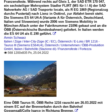
Franzensfeste. Während rechts auf Gleis 1, der SAD ETR 170 047,
ein sechsteiliger Mehrsystem Stadler FLIRT (MS für I / A) der SAD
Nahverkehr AG / SAD Trasporto locale, als R EG 1869 (Regionalzug
durchs Pustertal) nach Lienz in Osttirol, zur Abfahrt bereit steht.
Die Siemens ES 64 U4-A (Variante A für Österreich, Deutschland,
Italien und Slowenien) wurde 2006 von Siemens Mobilitiy in
München-Allach unter der Fabriknummer 21096 gebaut und an die
ÖBB (Österreichische Bundesbahnen) geliefert. In Italien werden
die ES 64 U4 als E.190 geführt.

Armin Schwarz
Italien / Züge / Inter-City-Züge (IC / EC)
,
Österreich / E-Loks / BR 1216 -
Taurus III (Siemens ES64U4)
,
Österreich / Unternehmen / ÖBB-Produktion
GmbH
,
Italien / Bahnhöfe (Stazione di) / Franzensfeste / Fortezza
568 1200x835 Px, 25.04.2022

Eine ÖBB Taurus III, ÖBB Reihe 1216 rauscht am 26.03.2022 mit
einem EC auf der Brennerbahn durch den Bahnhof
Gossensaß/Colle Isarco in Richtung Brenner.
