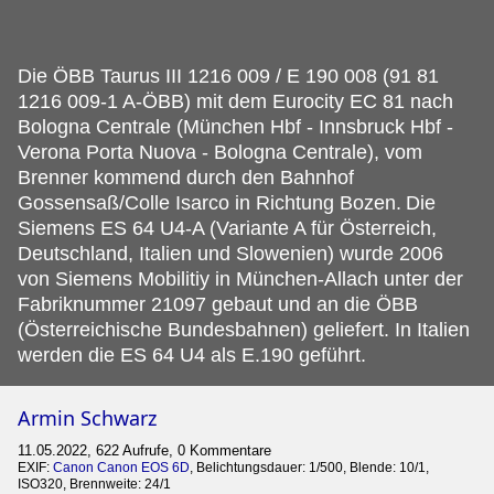
Die ÖBB Taurus III 1216 009 / E 190 008 (91 81
1216 009-1 A-ÖBB) mit dem Eurocity EC 81 nach
Bologna Centrale (München Hbf - Innsbruck Hbf -
Verona Porta Nuova - Bologna Centrale), vom
Brenner kommend durch den Bahnhof
Gossensaß/Colle Isarco in Richtung Bozen.
Die
Siemens ES 64 U4-A (Variante A für Österreich,
Deutschland, Italien und Slowenien) wurde 2006
von Siemens Mobilitiy in München-Allach unter der
Fabriknummer 21097 gebaut und an die ÖBB
(Österreichische Bundesbahnen) geliefert. In Italien
werden die ES 64 U4 als E.190 geführt.
Armin Schwarz
11.05.2022, 622 Aufrufe, 0 Kommentare
EXIF:
Canon Canon EOS 6D
, Belichtungsdauer: 1/500, Blende: 10/1,
ISO320, Brennweite: 24/1