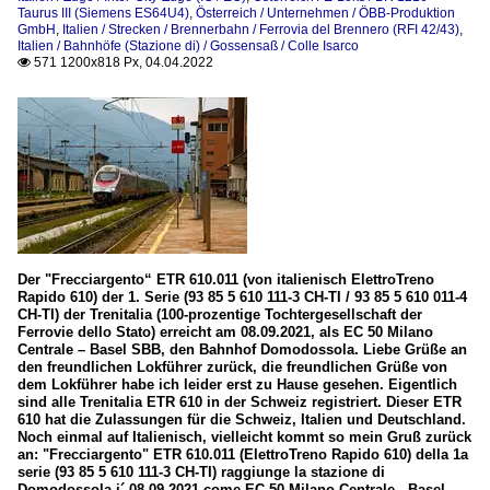
Taurus III (Siemens ES64U4)
,
Österreich / Unternehmen / ÖBB-Produktion
GmbH
,
Italien / Strecken / Brennerbahn / Ferrovia del Brennero (RFI 42/43)
,
Italien / Bahnhöfe (Stazione di) / Gossensaß / Colle Isarco
571 1200x818 Px, 04.04.2022

Der "Frecciargento“ ETR 610.011 (von italienisch ElettroTreno
Rapido 610) der 1. Serie (93 85 5 610 111-3 CH-TI / 93 85 5 610 011-4
CH-TI) der Trenitalia (100-prozentige Tochtergesellschaft der
Ferrovie dello Stato) erreicht am 08.09.2021, als EC 50 Milano
Centrale – Basel SBB, den Bahnhof Domodossola. Liebe Grüße an
den freundlichen Lokführer zurück, die freundlichen Grüße von
dem Lokführer habe ich leider erst zu Hause gesehen. Eigentlich
sind alle Trenitalia ETR 610 in der Schweiz registriert. Dieser ETR
610 hat die Zulassungen für die Schweiz, Italien und Deutschland.
Noch einmal auf Italienisch, vielleicht kommt so mein Gruß zurück
an: "Frecciargento" ETR 610.011 (ElettroTreno Rapido 610) della 1a
serie (93 85 5 610 111-3 CH-TI) raggiunge la stazione di
Domodossola i´ 08.09.2021 come EC 50 Milano Centrale - Basel