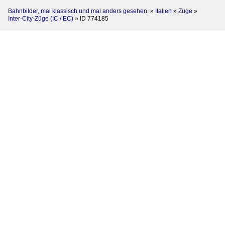
Bahnbilder, mal klassisch und mal anders gesehen.
»
Italien
»
Züge
»
Inter-City-Züge (IC / EC)
»
ID 774185