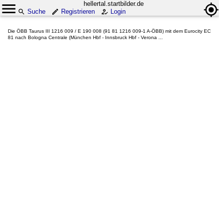
hellertal.startbilder.de
Suche
Registrieren
Login
Die ÖBB Taurus III 1216 009 / E 190 008 (91 81 1216 009-1 A-ÖBB) mit dem Eurocity EC
81 nach Bologna Centrale (München Hbf - Innsbruck Hbf - Verona ...