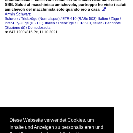
SBB. Saluti al macchinista amichevole, purtroppo ho visto i saluti
amichevoli del macchinista solo quando ero a casa.

Armin Schwarz
Schweiz / Triebzüge (Normalspur) / ETR 610 (RABe 503)
,
Italien / Züge /
Inter-City-Züge (IC / EC)
,
Italien / Triebzüge / ETR 610
,
Italien / Bahnhöfe
(Stazione di) / Domodossola
647 1200x816 Px, 11.10.2021

Diese Webseite verwendet Cookies, um
Inhalte und Anzeigen zu personalisieren und