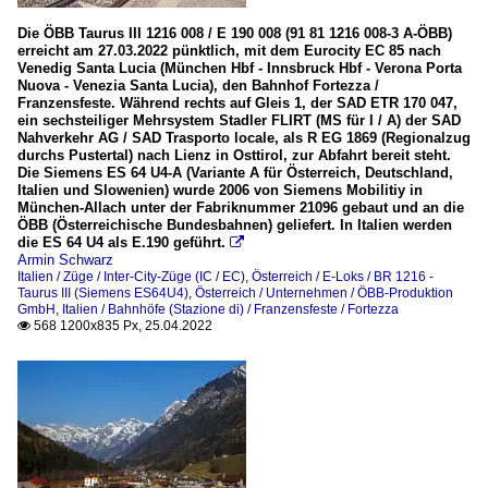
Die ÖBB Taurus III 1216 008 / E 190 008 (91 81 1216 008-3 A-ÖBB)
erreicht am 27.03.2022 pünktlich, mit dem Eurocity EC 85 nach
Venedig Santa Lucia (München Hbf - Innsbruck Hbf - Verona Porta
Nuova - Venezia Santa Lucia), den Bahnhof Fortezza /
Franzensfeste. Während rechts auf Gleis 1, der SAD ETR 170 047,
ein sechsteiliger Mehrsystem Stadler FLIRT (MS für I / A) der SAD
Nahverkehr AG / SAD Trasporto locale, als R EG 1869 (Regionalzug
durchs Pustertal) nach Lienz in Osttirol, zur Abfahrt bereit steht.
Die Siemens ES 64 U4-A (Variante A für Österreich, Deutschland,
Italien und Slowenien) wurde 2006 von Siemens Mobilitiy in
München-Allach unter der Fabriknummer 21096 gebaut und an die
ÖBB (Österreichische Bundesbahnen) geliefert. In Italien werden
die ES 64 U4 als E.190 geführt.

Armin Schwarz
Italien / Züge / Inter-City-Züge (IC / EC)
,
Österreich / E-Loks / BR 1216 -
Taurus III (Siemens ES64U4)
,
Österreich / Unternehmen / ÖBB-Produktion
GmbH
,
Italien / Bahnhöfe (Stazione di) / Franzensfeste / Fortezza
568 1200x835 Px, 25.04.2022
