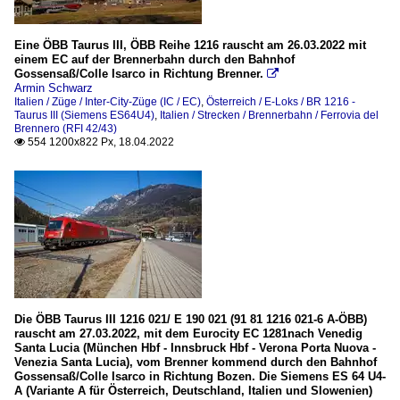
Eine ÖBB Taurus III, ÖBB Reihe 1216 rauscht am 26.03.2022 mit
einem EC auf der Brennerbahn durch den Bahnhof
Gossensaß/Colle Isarco in Richtung Brenner.

Armin Schwarz
Italien / Züge / Inter-City-Züge (IC / EC)
,
Österreich / E-Loks / BR 1216 -
Taurus III (Siemens ES64U4)
,
Italien / Strecken / Brennerbahn / Ferrovia del
Brennero (RFI 42/43)
554 1200x822 Px, 18.04.2022

Die ÖBB Taurus III 1216 021/ E 190 021 (91 81 1216 021-6 A-ÖBB)
rauscht am 27.03.2022, mit dem Eurocity EC 1281nach Venedig
Santa Lucia (München Hbf - Innsbruck Hbf - Verona Porta Nuova -
Venezia Santa Lucia), vom Brenner kommend durch den Bahnhof
Gossensaß/Colle Isarco in Richtung Bozen. Die Siemens ES 64 U4-
A (Variante A für Österreich, Deutschland, Italien und Slowenien)