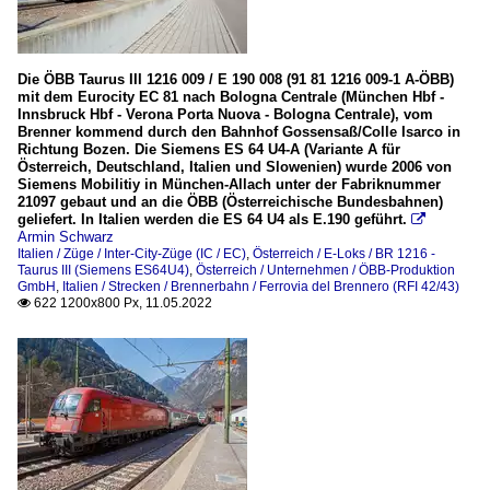
Die ÖBB Taurus III 1216 009 / E 190 008 (91 81 1216 009-1 A-ÖBB)
mit dem Eurocity EC 81 nach Bologna Centrale (München Hbf -
Innsbruck Hbf - Verona Porta Nuova - Bologna Centrale), vom
Brenner kommend durch den Bahnhof Gossensaß/Colle Isarco in
Richtung Bozen. Die Siemens ES 64 U4-A (Variante A für
Österreich, Deutschland, Italien und Slowenien) wurde 2006 von
Siemens Mobilitiy in München-Allach unter der Fabriknummer
21097 gebaut und an die ÖBB (Österreichische Bundesbahnen)
geliefert. In Italien werden die ES 64 U4 als E.190 geführt.

Armin Schwarz
Italien / Züge / Inter-City-Züge (IC / EC)
,
Österreich / E-Loks / BR 1216 -
Taurus III (Siemens ES64U4)
,
Österreich / Unternehmen / ÖBB-Produktion
GmbH
,
Italien / Strecken / Brennerbahn / Ferrovia del Brennero (RFI 42/43)
622 1200x800 Px, 11.05.2022
