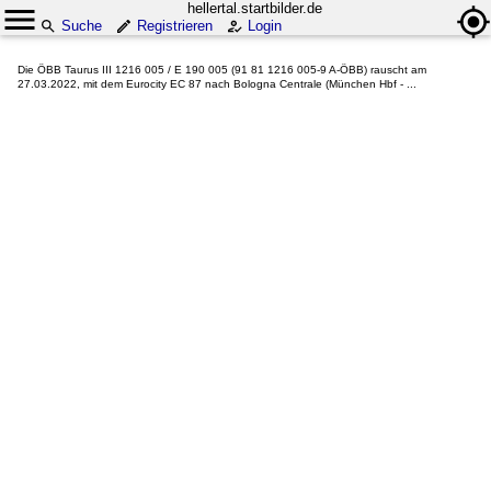
hellertal.startbilder.de
Suche
Registrieren
Login
Die ÖBB Taurus III 1216 005 / E 190 005 (91 81 1216 005-9 A-ÖBB) rauscht am
27.03.2022, mit dem Eurocity EC 87 nach Bologna Centrale (München Hbf - ...