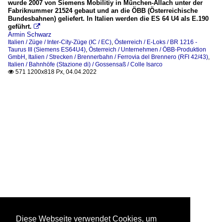
wurde 2007 von Siemens Mobilitiy in München-Allach unter der
Fabriknummer 21524 gebaut und an die ÖBB (Österreichische
Bundesbahnen) geliefert. In Italien werden die ES 64 U4 als E.190
geführt.

Armin Schwarz
Italien / Züge / Inter-City-Züge (IC / EC)
,
Österreich / E-Loks / BR 1216 -
Taurus III (Siemens ES64U4)
,
Österreich / Unternehmen / ÖBB-Produktion
GmbH
,
Italien / Strecken / Brennerbahn / Ferrovia del Brennero (RFI 42/43)
,
Italien / Bahnhöfe (Stazione di) / Gossensaß / Colle Isarco
571 1200x818 Px, 04.04.2022

Diese Webseite verwendet Cookies, um