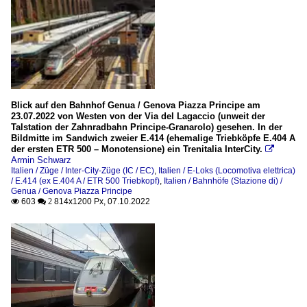
Blick auf den Bahnhof Genua / Genova Piazza Principe am
23.07.2022 von Westen von der Via del Lagaccio (unweit der
Talstation der Zahnradbahn Principe-Granarolo) gesehen. In der
Bildmitte im Sandwich zweier E.414 (ehemalige Triebköpfe E.404 A
der ersten ETR 500 – Monotensione) ein Trenitalia InterCity.

Armin Schwarz
Italien / Züge / Inter-City-Züge (IC / EC)
,
Italien / E-Loks (Locomotiva elettrica)
/ E.414 (ex E.404 A / ETR 500 Triebkopf)
,
Italien / Bahnhöfe (Stazione di) /
Genua / Genova Piazza Principe
603
814x1200 Px, 07.10.2022

 2