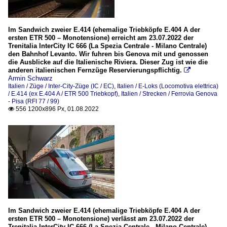
Im Sandwich zweier E.414 (ehemalige Triebköpfe E.404 A der
ersten ETR 500 – Monotensione) erreicht am 23.07.2022 der
Trenitalia InterCity IC 666 (La Spezia Centrale - Milano Centrale)
den Bahnhof Levanto. Wir fuhren bis Genova mit und genossen
die Ausblicke auf die Italienische Riviera. Dieser Zug ist wie die
anderen italienischen Fernzüge Reservierungspflichtig.

Armin Schwarz
Italien / Züge / Inter-City-Züge (IC / EC)
,
Italien / E-Loks (Locomotiva elettrica)
/ E.414 (ex E.404 A / ETR 500 Triebkopf)
,
Italien / Strecken / Ferrovia Genova
- Pisa (RFI 77 / 99)
556 1200x896 Px, 01.08.2022

Im Sandwich zweier E.414 (ehemalige Triebköpfe E.404 A der
ersten ETR 500 – Monotensione) verlässt am 23.07.2022 der
Trenitalia InterCity IC 666 (La Spezia Centrale - Milano Centrale)