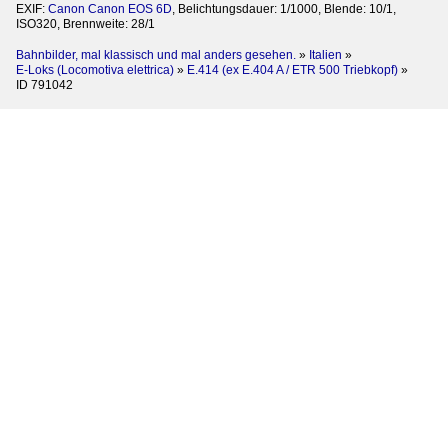
EXIF:
Canon Canon EOS 6D
, Belichtungsdauer: 1/1000, Blende: 10/1,
ISO320, Brennweite: 28/1
Bahnbilder, mal klassisch und mal anders gesehen.
»
Italien
»
E-Loks (Locomotiva elettrica)
»
E.414 (ex E.404 A / ETR 500 Triebkopf)
»
ID 791042