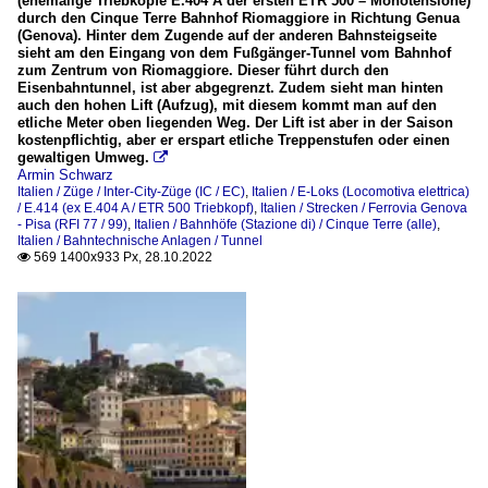
(ehemalige Triebköpfe E.404 A der ersten ETR 500 – Monotensione)
durch den Cinque Terre Bahnhof Riomaggiore in Richtung Genua
(Genova). Hinter dem Zugende auf der anderen Bahnsteigseite
sieht am den Eingang von dem Fußgänger-Tunnel vom Bahnhof
zum Zentrum von Riomaggiore. Dieser führt durch den
Eisenbahntunnel, ist aber abgegrenzt. Zudem sieht man hinten
auch den hohen Lift (Aufzug), mit diesem kommt man auf den
etliche Meter oben liegenden Weg. Der Lift ist aber in der Saison
kostenpflichtig, aber er erspart etliche Treppenstufen oder einen
gewaltigen Umweg.

Armin Schwarz
Italien / Züge / Inter-City-Züge (IC / EC)
,
Italien / E-Loks (Locomotiva elettrica)
/ E.414 (ex E.404 A / ETR 500 Triebkopf)
,
Italien / Strecken / Ferrovia Genova
- Pisa (RFI 77 / 99)
,
Italien / Bahnhöfe (Stazione di) / Cinque Terre (alle)
,
Italien / Bahntechnische Anlagen / Tunnel
569 1400x933 Px, 28.10.2022
