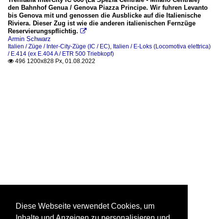
den Bahnhof Genua / Genova Piazza Principe. Wir fuhren Levanto
bis Genova mit und genossen die Ausblicke auf die Italienische
Riviera. Dieser Zug ist wie die anderen italienischen Fernzüge
Reservierungspflichtig.

Armin Schwarz
Italien / Züge / Inter-City-Züge (IC / EC)
,
Italien / E-Loks (Locomotiva elettrica)
/ E.414 (ex E.404 A / ETR 500 Triebkopf)
496 1200x828 Px, 01.08.2022

Diese Webseite verwendet Cookies, um
Inhalte und Anzeigen zu personalisieren und