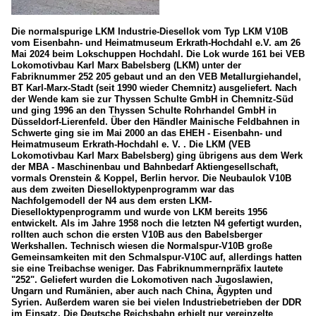
Die normalspurige LKM Industrie-Diesellok vom Typ LKM V10B
vom Eisenbahn- und Heimatmuseum Erkrath-Hochdahl e.V. am 26
Mai 2024 beim Lokschuppen Hochdahl. Die Lok wurde 161 bei VEB
Lokomotivbau Karl Marx Babelsberg (LKM) unter der
Fabriknummer 252 205 gebaut und an den VEB Metallurgiehandel,
BT Karl-Marx-Stadt (seit 1990 wieder Chemnitz) ausgeliefert. Nach
der Wende kam sie zur Thyssen Schulte GmbH in Chemnitz-Süd
und ging 1996 an den Thyssen Schulte Rohrhandel GmbH in
Düsseldorf-Lierenfeld. Über den Händler Mainische Feldbahnen in
Schwerte ging sie im Mai 2000 an das EHEH - Eisenbahn- und
Heimatmuseum Erkrath-Hochdahl e. V. . Die LKM (VEB
Lokomotivbau Karl Marx Babelsberg) ging übrigens aus dem Werk
der MBA - Maschinenbau und Bahnbedarf Aktiengesellschaft,
vormals Orenstein & Koppel, Berlin hervor. Die Neubaulok V10B
aus dem zweiten Dieselloktypenprogramm war das
Nachfolgemodell der N4 aus dem ersten LKM-
Dieselloktypenprogramm und wurde von LKM bereits 1956
entwickelt. Als im Jahre 1958 noch die letzten N4 gefertigt wurden,
rollten auch schon die ersten V10B aus den Babelsberger
Werkshallen. Technisch wiesen die Normalspur-V10B große
Gemeinsamkeiten mit den Schmalspur-V10C auf, allerdings hatten
sie eine Treibachse weniger. Das Fabriknummernpräfix lautete
"252". Geliefert wurden die Lokomotiven nach Jugoslawien,
Ungarn und Rumänien, aber auch nach China, Ägypten und
Syrien. Außerdem waren sie bei vielen Industriebetrieben der DDR
im Einsatz. Die Deutsche Reichsbahn erhielt nur vereinzelte