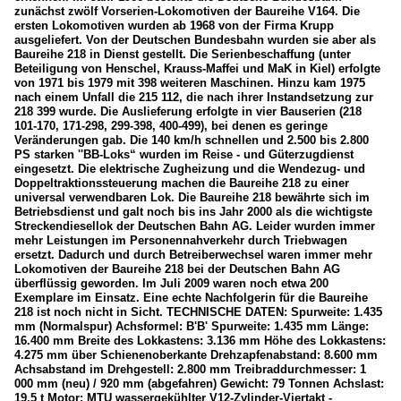
zunächst zwölf Vorserien-Lokomotiven der Baureihe V164. Die
ersten Lokomotiven wurden ab 1968 von der Firma Krupp
ausgeliefert. Von der Deutschen Bundesbahn wurden sie aber als
Baureihe 218 in Dienst gestellt. Die Serienbeschaffung (unter
Beteiligung von Henschel, Krauss-Maffei und MaK in Kiel) erfolgte
von 1971 bis 1979 mit 398 weiteren Maschinen. Hinzu kam 1975
nach einem Unfall die 215 112, die nach ihrer Instandsetzung zur
218 399 wurde. Die Auslieferung erfolgte in vier Bauserien (218
101-170, 171-298, 299-398, 400-499), bei denen es geringe
Veränderungen gab. Die 140 km/h schnellen und 2.500 bis 2.800
PS starken ''BB-Loks“ wurden im Reise - und Güterzugdienst
eingesetzt. Die elektrische Zugheizung und die Wendezug- und
Doppeltraktionssteuerung machen die Baureihe 218 zu einer
universal verwendbaren Lok. Die Baureihe 218 bewährte sich im
Betriebsdienst und galt noch bis ins Jahr 2000 als die wichtigste
Streckendiesellok der Deutschen Bahn AG. Leider wurden immer
mehr Leistungen im Personennahverkehr durch Triebwagen
ersetzt. Dadurch und durch Betreiberwechsel waren immer mehr
Lokomotiven der Baureihe 218 bei der Deutschen Bahn AG
überflüssig geworden. Im Juli 2009 waren noch etwa 200
Exemplare im Einsatz. Eine echte Nachfolgerin für die Baureihe
218 ist noch nicht in Sicht. TECHNISCHE DATEN: Spurweite: 1.435
mm (Normalspur) Achsformel: B'B' Spurweite: 1.435 mm Länge:
16.400 mm Breite des Lokkastens: 3.136 mm Höhe des Lokkastens:
4.275 mm über Schienenoberkante Drehzapfenabstand: 8.600 mm
Achsabstand im Drehgestell: 2.800 mm Treibraddurchmesser: 1
000 mm (neu) / 920 mm (abgefahren) Gewicht: 79 Tonnen Achslast:
19,5 t Motor: MTU wassergekühlter V12-Zylinder-Viertakt -