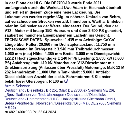
in der Flotte der HLG. Die DE2700-10 wurde Ende 2021
umfangreich durch die Werkstatt Uwe Adam in Eisenach überholt
und erhielt in diesem Zuge eine neue Lackierung. Die
Lokomotiven werden regelmäßig im näheren Umkreis von Bebra,
auf verschiedenen Strecken wie z.B. Immelborn, Wartha, Emleben
oder im Kalirevier an der Werra, eingesetzt. Der Sound, den der
V12 - Motor mit knapp 150l Hubraum und über 3.600 PS generiert,
zaubert so manchem Eisenbahner ein Lächeln ins Gesicht.
TECHNISCHE DATEN: Spurweite: 1.435 mm Achsfolge: Co'Co'
Länge über Puffer: 20.960 mm Drehzapfenabstand: 11.750 mm
Achsabstand im Drehgestell: 3.940 mm Treibraddurchmesser:
1.060 mm (neu) Höhe: 4.385 mm Breite: 3.000 mm Dienstgewicht:
122,2 t Höchstgeschwindigkeit: 140 km/h Leistung: 2.650 kW (3.600
PS) Anfahrzugkraft: 410 kN Motorbauart: V12-Dieselmotor mit
Direkteinspritzung (Anlassen über Pressluft) Motorentyp: MaK 12 M
282 Nenndrehzahl: 1.000 U/min Tankinhalt : 5.000 l Antrieb:
Dieselelektrisch Anzahl der elektr. Fahrmotoren: 6 Kleinster
befahrbarer Gleisbogen: R 100 m

Armin Schwarz
Deutschland / Dieselloks / BR 251 (MaK DE 2700, ex Siemens ME 26)
,
_Spezifikationen von Triebfahrzeugen / Deutschland / Dieselloks
,
Deutschland / Unternehmen / HLG - Holzlogistik und Güterbahn GmbH,
Bebra / Pronto-Rail
,
Norwegen / Dieselloks / Di 6 (MaK DE 2700 / Siemens
ME 26)
482 1400x933 Px, 22.04.2024
