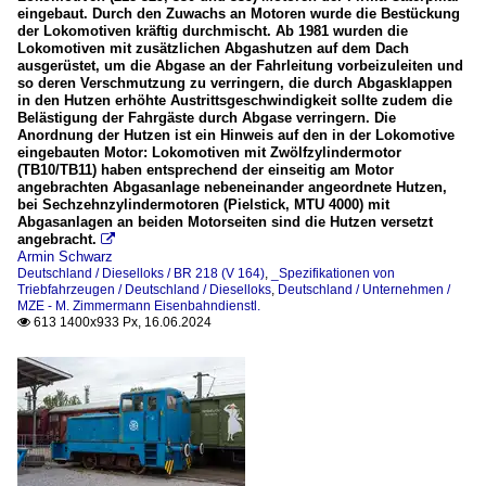
eingebaut. Durch den Zuwachs an Motoren wurde die Bestückung
der Lokomotiven kräftig durchmischt. Ab 1981 wurden die
Lokomotiven mit zusätzlichen Abgashutzen auf dem Dach
ausgerüstet, um die Abgase an der Fahrleitung vorbeizuleiten und
so deren Verschmutzung zu verringern, die durch Abgasklappen
in den Hutzen erhöhte Austrittsgeschwindigkeit sollte zudem die
Belästigung der Fahrgäste durch Abgase verringern. Die
Anordnung der Hutzen ist ein Hinweis auf den in der Lokomotive
eingebauten Motor: Lokomotiven mit Zwölfzylindermotor
(TB10/TB11) haben entsprechend der einseitig am Motor
angebrachten Abgasanlage nebeneinander angeordnete Hutzen,
bei Sechzehnzylindermotoren (Pielstick, MTU 4000) mit
Abgasanlagen an beiden Motorseiten sind die Hutzen versetzt
angebracht.

Armin Schwarz
Deutschland / Dieselloks / BR 218 (V 164)
,
_Spezifikationen von
Triebfahrzeugen / Deutschland / Dieselloks
,
Deutschland / Unternehmen /
MZE - M. Zimmermann Eisenbahndienstl.
613 1400x933 Px, 16.06.2024
