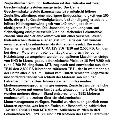
Zugkraftunterbrechung. Außerdem ist das Getriebe mit zwei
Geschwindigkeitsstufen ausgerüstet. Die kleine
Geschwindigkeitsstufe (Langsamgang) ermöglicht höhere
Zugkräfte, allerdings eine niedrigere Endgeschwindigkeit von 100
km/h, die große Geschwindigkeitsstufe (Schnellgang) erlaubt die
höhere Höchstgeschwindigkeit von 140 km/h, jedoch mit
niedrigeren Zugkräften. Die Umschaltung von Langsam- auf
Schnellgang erfolgt ausschließlich bei stehender Lokomotive.
Zudem sind die Serienlokomotiven mit einer verschleißfreien
hydraulischen Bremse ausgerüstet. Im Laufe der Zeit wurden
verschiedene Dieselmotoren als Antrieb eingesetzt: Die ersten
Serien erhielten den MTU MA 12V 956 TB10 mit 2.500 PS. Um den
bei diesen Motoren eintretenden Zugkrafteinbruch bei voller
Heizleistung zu umgehen, wurden bei späteren Maschinen einige
von KHD in Lizenz gebaute französische Pielstick 16 PA4 V200 mit
rund 2,700 PS eingebaut. MTU zog nach und entwickelte aus dem
TB10 den 2,800 PS leistenden stärkeren TB11, der in weit mehr als
der Hälfte aller 218 zum Einbau kam. Durch schlechte Abgaswerte
und fortschreitenden Verschleiß der Motoren sah sich der
Betreiber in den letzten Jahren zu einem umfassenden
Modernisierungsprogramm gezwungen. Zunächst wurden etliche
TB11-Motoren mit einem Umrüstsatz abgasoptimiert. Weiterhin
wurden mehrere diesem Stand entsprechende TB11-Motoren
neubeschafft, die zudem über ein elektronisches
Motormanagement verfügen. Parallel wurden auch gänzlich neue
Motoren erprobt, was letzten Endes zur Beschaffung zahlreicher
16V 4000 R40/R41 von MTU führte. Außerdem wurden in drei
Lokomotiven (218 329, 330 und 339) Motoren der Firma Caterpillar