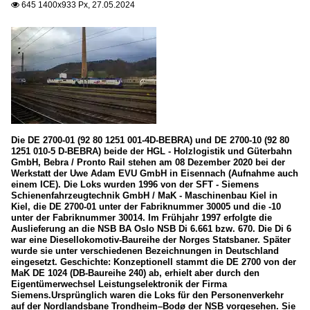
645 1400x933 Px, 27.05.2024

Die DE 2700-01 (92 80 1251 001-4D-BEBRA) und DE 2700-10 (92 80
1251 010-5 D-BEBRA) beide der HGL - Holzlogistik und Güterbahn
GmbH, Bebra / Pronto Rail stehen am 08 Dezember 2020 bei der
Werkstatt der Uwe Adam EVU GmbH in Eisennach (Aufnahme auch
einem ICE). Die Loks wurden 1996 von der SFT - Siemens
Schienenfahrzeugtechnik GmbH / MaK - Maschinenbau Kiel in
Kiel, die DE 2700-01 unter der Fabriknummer 30005 und die -10
unter der Fabriknummer 30014. Im Frühjahr 1997 erfolgte die
Auslieferung an die NSB BA Oslo NSB Di 6.661 bzw. 670. Die Di 6
war eine Diesellokomotiv-Baureihe der Norges Statsbaner. Später
wurde sie unter verschiedenen Bezeichnungen in Deutschland
eingesetzt. Geschichte: Konzeptionell stammt die DE 2700 von der
MaK DE 1024 (DB-Baureihe 240) ab, erhielt aber durch den
Eigentümerwechsel Leistungselektronik der Firma
Siemens.Ursprünglich waren die Loks für den Personenverkehr
auf der Nordlandsbane Trondheim–Bodø der NSB vorgesehen. Sie