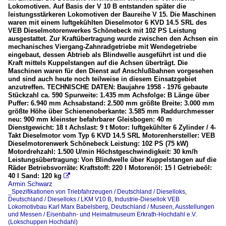
Lokomotiven. Auf Basis der V 10 B entstanden später die
leistungsstärkeren Lokomotiven der Baureihe V 15. Die Maschinen
waren mit einem luftgekühlten Dieselmotor 6 KVD 14.5 SRL des
VEB Dieselmotorenwerkes Schönebeck mit 102 PS Leistung
ausgestattet. Zur Kraftübertragung wurde zwischen den Achsen ein
mechanisches Viergang-Zahnradgetriebe mit Wendegetriebe
eingebaut, dessen Abtrieb als Blindwelle ausgeführt ist und die
Kraft mittels Kuppelstangen auf die Achsen überträgt. Die
Maschinen waren für den Dienst auf Anschlußbahnen vorgesehen
und sind auch heute noch teilweise in diesem Einsatzgebiet
anzutreffen. TECHNISCHE DATEN: Baujahre 1958 - 1976 gebaute
Stückzahl ca. 590 Spurweite: 1.435 mm Achsfolge: B Länge über
Puffer: 6.940 mm Achsabstand: 2.500 mm größte Breite: 3.000 mm
größte Höhe über Schienenoberkante: 3.585 mm Raddurchmesser
neu: 900 mm kleinster befahrbarer Gleisbogen: 40 m
Dienstgewicht: 18 t Achslast: 9 t Motor: luftgekühlter 6 Zylinder / 4-
Takt Dieselmotor vom Typ 6 KVD 14.5 SRL Motorenhersteller: VEB
Dieselmotorenwerk Schönebeck Leistung: 102 PS (75 kW)
Motordrehzahl: 1.500 U/min Höchstgeschwindigkeit: 30 km/h
Leistungsübertragung: Von Blindwelle über Kuppelstangen auf die
Räder Betriebsvorräte: Kraftstoff: 220 l Motorenöl: 15 l Getriebeöl:
40 l Sand: 120 kg

Armin Schwarz
_Spezifikationen von Triebfahrzeugen / Deutschland / Dieselloks
,
Deutschland / Dieselloks / LKM V10 B, Industrie-Diesellok VEB
Lokomotivbau Karl Marx Babelsberg
,
Deutschland / Museen, Ausstellungen
und Messen / Eisenbahn- und Heimatmuseum Erkrath-Hochdahl e.V.
(Lokschuppen Hochdahl)