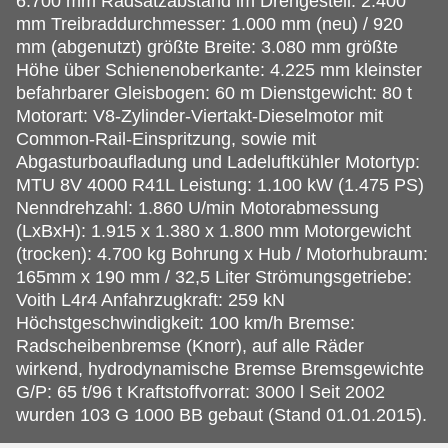
6.700 mm Radsatzabstand im Drehgestell: 2.400
mm Treibraddurchmesser: 1.000 mm (neu) / 920
mm (abgenutzt) größte Breite: 3.080 mm größte
Höhe über Schienenoberkante: 4.225 mm kleinster
befahrbarer Gleisbogen: 60 m Dienstgewicht: 80 t
Motorart: V8-Zylinder-Viertakt-Dieselmotor mit
Common-Rail-Einspritzung, sowie mit
Abgasturboaufladung und Ladeluftkühler Motortyp:
MTU 8V 4000 R41L Leistung: 1.100 kW (1.475 PS)
Nenndrehzahl: 1.860 U/min Motorabmessung
(LxBxH): 1.915 x 1.380 x 1.800 mm Motorgewicht
(trocken): 4.700 kg Bohrung x Hub / Motorhubraum:
165mm x 190 mm / 32,5 Liter Strömungsgetriebe:
Voith L4r4 Anfahrzugkraft: 259 kN
Höchstgeschwindigkeit: 100 km/h Bremse:
Radscheibenbremse (Knorr), auf alle Räder
wirkend, hydrodynamische Bremse Bremsgewichte
G/P: 65 t/96 t Kraftstoffvorrat: 3000 l Seit 2002
wurden 103 G 1000 BB gebaut (Stand 01.01.2015).