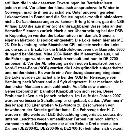
erfüllten die in sie gesetzten Erwartungen im Betriebsdienst
jedoch nicht. Vor allem der klimatisch anspruchsvolle Winter in
Norwegen machte ihnen zu schaffen. Unter anderem gerieten
Lokomotiven in Brand und die Steuerungselektronik funktionierte
nicht. Da Nachbesserungen zu keinem Erfolg führten, gab die NSB
Anfang 1999 die aus ihrer Sicht unbrauchbaren Dieselloks an den
Hersteller Siemens zurück. Nach einer Überarbeitung bei der DSB
in Kopenhagen wurden die Lokomotiven im damals Siemens
eigenen Mietpool Dispolok eingestellt. Die Loks liefen hier als ME
26. Die luxemburgische Staatsbahn CFL mietete sechs der Loks
an, die sie als Ersatz für die Elektrolokomotiven der Baureihe 3600
dringend benötigten. Mitte 2004 liefen die Mietverträge aus, und
die Fahrzeuge wurden an Vossloh verkauft und nun in DE 2700
umbenannt. Vor der Ablieferung an den neuen Einsatzort bei der
Nord-Ostsee-Bahn (NOB) wurden die Loks gründlich aufgearbeitet
und modernisiert. Es wurde eine Wendezugsteuerung eingebaut.
Die Loks wurden zunächst alle bei der NOB für Reisezüge von
Hamburg nach Westerland auf Sylt eingesetzt. Hier machten sie in
den ersten Monaten durch zahlreiche Ausfälle sowie einen
Generatorbrand im Bahnhof Klanxbüll von sich reden. Diese
Probleme ließen sich jedoch beheben. Im Laufe des Jahres 2007
wurden verbesserte Schalldämpfer eingebaut, da das „Wummern“
des knapp 150 Liter großen V-12-Motors zu Beschwerden von
Anwohnern der Strecke geführt hatte. Die Fahrzeuge der HLG
wurden mittlerweile auf LED-Beleuchtung umgerüstet, sodass die
unteren Leuchten wegen umstellbarer Farben nur noch einfach
vorhanden sind. Dieselpower der alten Schule Drei dieser alten
Damen (DE2700-01, DE2700-06 & DE2700-10) befinden sich derzeit