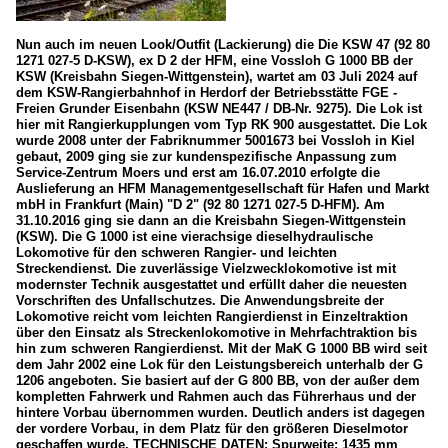
Nun auch im neuen Look/Outfit (Lackierung) die Die KSW 47 (92 80
1271 027-5 D-KSW), ex D 2 der HFM, eine Vossloh G 1000 BB der
KSW (Kreisbahn Siegen-Wittgenstein), wartet am 03 Juli 2024 auf
dem KSW-Rangierbahnhof in Herdorf der Betriebsstätte FGE -
Freien Grunder Eisenbahn (KSW NE447 / DB-Nr. 9275). Die Lok ist
hier mit Rangierkupplungen vom Typ RK 900 ausgestattet. Die Lok
wurde 2008 unter der Fabriknummer 5001673 bei Vossloh in Kiel
gebaut, 2009 ging sie zur kundenspezifische Anpassung zum
Service-Zentrum Moers und erst am 16.07.2010 erfolgte die
Auslieferung an HFM Managementgesellschaft für Hafen und Markt
mbH in Frankfurt (Main) "D 2" (92 80 1271 027-5 D-HFM). Am
31.10.2016 ging sie dann an die Kreisbahn Siegen-Wittgenstein
(KSW). Die G 1000 ist eine vierachsige dieselhydraulische
Lokomotive für den schweren Rangier- und leichten
Streckendienst. Die zuverlässige Vielzwecklokomotive ist mit
modernster Technik ausgestattet und erfüllt daher die neuesten
Vorschriften des Unfallschutzes. Die Anwendungsbreite der
Lokomotive reicht vom leichten Rangierdienst in Einzeltraktion
über den Einsatz als Streckenlokomotive in Mehrfachtraktion bis
hin zum schweren Rangierdienst. Mit der MaK G 1000 BB wird seit
dem Jahr 2002 eine Lok für den Leistungsbereich unterhalb der G
1206 angeboten. Sie basiert auf der G 800 BB, von der außer dem
kompletten Fahrwerk und Rahmen auch das Führerhaus und der
hintere Vorbau übernommen wurden. Deutlich anders ist dagegen
der vordere Vorbau, in dem Platz für den größeren Dieselmotor
geschaffen wurde. TECHNISCHE DATEN: Spurweite: 1435 mm