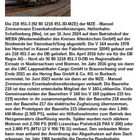
Die 218 451-3 (92 80 1218 451-3D-MZE) der MZE - Manuel
Zimmermann Eisenbahndienstleistungen, Hellenhahn-
Schellenberg (Ww), ist am 16 Juni 2024 auf dem Betriebshof der
WEBA (Westerwaldbahn des Kreises Altenkirchen GmbH) auf der
Bindweide bei Steinebach/Sieg abgestellt. Die V 164 wurde 1978
bei Henschel in Kassel unter der Fabriknummer 32045 gebaut und
als 218 451-3 an die DB geliefert. Bis April 2016 fuhr sie für die DB
Regio AG – Nord als 92 80 1218 451-3 D-DB im Regionalbahn
Einsatz in Niedersachsen und Bremen. Im Jahr 2016 ging sie dann
an die LWC Lappwaldbahn Cargo GmbH in Braunschweig und war
Ende 2021 an die Hering Bau GmbH & Co. KG in Burbach
vermietet. Im Juni 2023 wurde sie dann an die MZE - Manuel
Zimmermann Eisenbahndienstleistungen verkauft. Die Baureihe
218 ist das zuletzt entwickelte Mitglied der V 160-Lokfamilie. Viele
Gemeinsamkeiten der Baureihen V 160 bis V 169 (spätere 215 bis
219) wurden in ihr zusammengefasst. Bei der Baureihe 218 wurde
von der Baureihe 217 die elektrische Zugheizung übernommen,
von den Prototypen der Baureihe 215 übernahm man den 1.840-
kW-Motor (2.500 PS), wobei ein Hilfsdieselmotor zum Betrieb des
Heizgenerators überflüssig wurde. Später wurden noch stärkere
Motoren mit 2.700 PS (KHD Lizenzbau Pielstick16 PA4 V 200) oder
mit 2.800 PS (MTU 12 V 956 TB 11) verbaut. Den verbauten Motor
kann man anhand der Anordnung der Abgashutzen auf dem Dach
erkennen. Im Jahr 1966 bestellte die Deutsche Bundesbahn