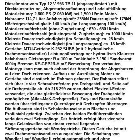
Dieselmotor vom Typ 12 V 956 TB 11 (abgasoptimiert ) mit
Direkteinspritzung, Abgasturboaufladung und Ladeluftkühlung
Motorleistung: 2.800 PS (2.060 kW) bei 1,500 U/min Motor-
Hubraum: 114,7 Liter Anfahrzugkraft: 235kN Dauerzugkraft: 175kN
Höchstgeschwindigkeit: 140 km/h (im Langsamgang 100 km/h)
Motorleerlaufdrehzahl (ohne Zugheizung) : 630 - 650 U/min
Motorleerlaufdrehzahl (mit eingeschl. Zugheizung): ca 1000 U/min
Kleinste Dauergeschwindigkeit (im Schnellgang): ca. 28 km/h
Kleinste Dauergeschwindigkeit (im Langsamgang) ca. 18 km/h
Getriebe: MTU-Getriebe K 252 SUBB (mit 2 hydraulische
Drehmomentwandler) Leistungsübertragung: hydraulisch Kleinster
befahrbarer Gleisbogen: R = 100 m Tankinhalt: 3.150 l Sandvorrat:
400kg Bremse: KE-GPP2R-H mZ Bemerkung: Den verbauten
Motortyp kann man auch anhand der Anordnung der Abgashutzen
auf dem Dach erkennen. Aufbau und Ausrüstung Motor und
Getriebe sind elastisch im Rahmen gelagert. Der Rahmen stützt
sich über je vier Schraubenfedern pro Drehgestell und Seite auf
die Drehgestelle ab. Ab 218 299 wurden dabei Flexicoil-Federn
verwendet, die eine gleitstücklose Bewegung der Drehgestelle
ermöglichen (Atlas-MaK-Drehgestelle). Zug- und Bremskräfte
werden über tiefliegende Querträger mit Drehzapfen übertragen.
Die Aufbauten sind in Schalenbauweise aus Blechen und
Profilstahl gefertigt. Zwischen den beiden Endführerständen
verlaufen zwei Seitengänge. Der Antrieb erfolgt über vier sehr
lange Gelenkwellen von einem zentral liegenden
Strömungsgetriebe mit Wendegetriebe. Dieses Getriebe ist mit
zwei Drehmomentwandlern ausgerüstet. Die Schaltung von
Wandler I auf Wandler II erfolgt automatisch und ohne