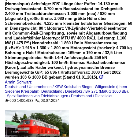
(Normalspur) Achsfolge: B´B´ Länge über Puffer: 14.130 mm
Drehzapfenabstand: 6.700 mm Radsatzabstand im Drehgestell:
2.400 mm Treibraddurchmesser: 1.000 mm (neu) / 920 mm
(abgenutzt) größte Breite: 3.080 mm größte Höhe über
Schienenoberkante: 4.225 mm kleinster befahrbarer Gleisbogen: 60
m Dienstgewicht: 80 t Motorart: V8-Zylinder-Viertakt-Dieselmotor
mit Common-Rail-Einspritzung, sowie mit Abgasturboaufladung
und Ladeluftkühler Motortyp: MTU 8V 4000 R41L Leistung: 1.100
kW (1.475 PS) Nenndrehzahl: 1.860 U/min Motorabmessung
(LxBxH): 1.915 x 1.380 x 1.800 mm Motorgewicht (trocken): 4.700 kg
Bohrung x Hub / Motorhubraum: 165mm x 190 mm / 32,5 Liter
Strömungsgetriebe: Voith L4r4 Anfahrzugkraft: 259 kN
Höchstgeschwindigkeit: 100 km/h Bremse: Radscheibenbremse
(Knorr), auf alle Räder wirkend, hydrodynamische Bremse
Bremsgewichte G/P: 65 t/96 t Kraftstoffvorrat: 3000 l Seit 2002
wurden 103 G 1000 BB gebaut (Stand 01.01.2015).

Armin Schwarz
Deutschland / Unternehmen / KSW Kreisbahn Siegen-Wittgenstein (ehem.
Siegener Kreisbahn)
,
Deutschland / Dieselloks / BR 271 (MaK G 1000 BB)
,
_Spezifikationen von Triebfahrzeugen / Deutschland / Dieselloks
600 1400x933 Px, 03.07.2024
