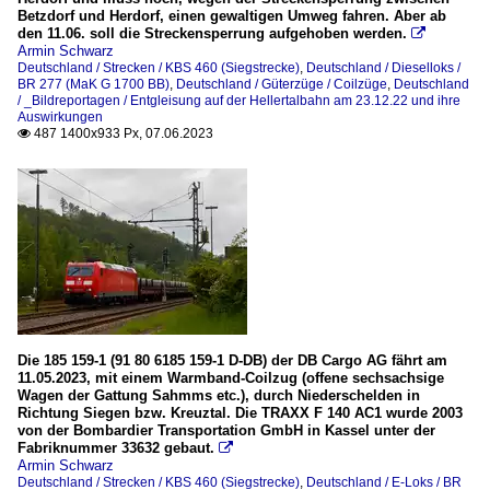
Betzdorf und Herdorf, einen gewaltigen Umweg fahren. Aber ab
den 11.06. soll die Streckensperrung aufgehoben werden.

Armin Schwarz
Deutschland / Strecken / KBS 460 (Siegstrecke)
,
Deutschland / Dieselloks /
BR 277 (MaK G 1700 BB)
,
Deutschland / Güterzüge / Coilzüge
,
Deutschland
/ _Bildreportagen / Entgleisung auf der Hellertalbahn am 23.12.22 und ihre
Auswirkungen
487 1400x933 Px, 07.06.2023

Die 185 159-1 (91 80 6185 159-1 D-DB) der DB Cargo AG fährt am
11.05.2023, mit einem Warmband-Coilzug (offene sechsachsige
Wagen der Gattung Sahmms etc.), durch Niederschelden in
Richtung Siegen bzw. Kreuztal. Die TRAXX F 140 AC1 wurde 2003
von der Bombardier Transportation GmbH in Kassel unter der
Fabriknummer 33632 gebaut.

Armin Schwarz
Deutschland / Strecken / KBS 460 (Siegstrecke)
,
Deutschland / E-Loks / BR