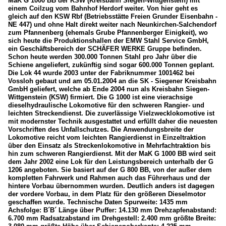
MaK G 1000 BB der KSW (Kreisbahn Siegen-Wittgenstein) mit
einem Coilzug vom Bahnhof Herdorf weiter. Von hier geht es
gleich auf den KSW Rbf (Betriebsstätte Freien Grunder Eisenbahn -
NE 447) und ohne Halt direkt weiter nach Neunkirchen-Salchendorf
zum Pfannenberg (ehemals Grube Pfannenberger Einigkeit), wo
sich heute die Produktionshallen der EMW Stahl Service GmbH,
ein Geschäftsbereich der SCHÄFER WERKE Gruppe befinden.
Schon heute werden 300.000 Tonnen Stahl pro Jahr über die
Schiene angeliefert, zukünftig sind sogar 600.000 Tonnen geplant.
Die Lok 44 wurde 2003 unter der Fabriknummer 1001462 bei
Vossloh gebaut und am 05.01.2004 an die SK - Siegener Kreisbahn
GmbH geliefert, welche ab Ende 2004 nun als Kreisbahn Siegen-
Wittgenstein (KSW) firmiert. Die G 1000 ist eine vierachsige
dieselhydraulische Lokomotive für den schweren Rangier- und
leichten Streckendienst. Die zuverlässige Vielzwecklokomotive ist
mit modernster Technik ausgestattet und erfüllt daher die neuesten
Vorschriften des Unfallschutzes. Die Anwendungsbreite der
Lokomotive reicht vom leichten Rangierdienst in Einzeltraktion
über den Einsatz als Streckenlokomotive in Mehrfachtraktion bis
hin zum schweren Rangierdienst. Mit der MaK G 1000 BB wird seit
dem Jahr 2002 eine Lok für den Leistungsbereich unterhalb der G
1206 angeboten. Sie basiert auf der G 800 BB, von der außer dem
kompletten Fahrwerk und Rahmen auch das Führerhaus und der
hintere Vorbau übernommen wurden. Deutlich anders ist dagegen
der vordere Vorbau, in dem Platz für den größeren Dieselmotor
geschaffen wurde. Technische Daten Spurweite: 1435 mm
Achsfolge: B´B´ Länge über Puffer: 14.130 mm Drehzapfenabstand:
6.700 mm Radsatzabstand im Drehgestell: 2.400 mm größte Breite: