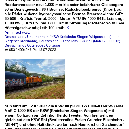
3.080 mm größte Höhe über Schienenoberkante: 4.225 mm
Raddurchmesser neu: 1.000 mm kleinster befahrbarer Gleisbogen:
60 m Dienstgewicht: 80 t Bremse: Radscheibenbremse (Knorr), auf
alle Räder wirkend hydrodynamische Bremse Bremsgewichte G/P:
65 t/96 t Kraftstoffvorrat: 3000 l Motor: MTU 8V 4000 R41L Leistung:
1.100 kW (1.475 PS) bei 1.860 U/min Strömungsgetriebe: Voith L4r4
Höchstgeschwindigkeit: 100 km/h

Armin Schwarz
Deutschland / Unternehmen / KSW Kreisbahn Siegen-Wittgenstein (ehem.
Siegener Kreisbahn)
,
Deutschland / Dieselloks / BR 271 (MaK G 1000 BB)
,
Deutschland / Güterzüge / Coilzüge
653 1400x946 Px, 13.07.2023

Nun fährt am 12.07.2023 die KSW 44 (92 80 1271 004-4 D-KSW) eine
MaK G 1000 BB der KSW (Kreisbahn Siegen-Wittgenstein) mit
einem Coilzug vom Bahnhof Herdorf weiter. Von hier geht es
gleich auf den KSW Rbf (Betriebsstätte Freien Grunder Eisenbahn -
NE 447) und ohne Halt direkt weiter nach Neunkirchen-Salchendorf