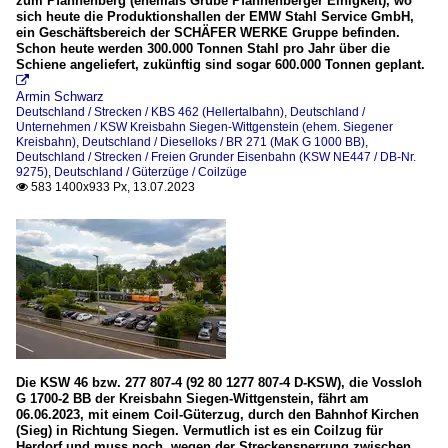
zum Pfannenberg (ehemals Grube Pfannenberger Einigkeit), wo
sich heute die Produktionshallen der EMW Stahl Service GmbH,
ein Geschäftsbereich der SCHÄFER WERKE Gruppe befinden.
Schon heute werden 300.000 Tonnen Stahl pro Jahr über die
Schiene angeliefert, zukünftig sind sogar 600.000 Tonnen geplant.

Armin Schwarz
Deutschland / Strecken / KBS 462 (Hellertalbahn)
,
Deutschland /
Unternehmen / KSW Kreisbahn Siegen-Wittgenstein (ehem. Siegener
Kreisbahn)
,
Deutschland / Dieselloks / BR 271 (MaK G 1000 BB)
,
Deutschland / Strecken / Freien Grunder Eisenbahn (KSW NE447 / DB-Nr.
9275)
,
Deutschland / Güterzüge / Coilzüge
583 1400x933 Px, 13.07.2023

Die KSW 46 bzw. 277 807-4 (92 80 1277 807-4 D-KSW), die Vossloh
G 1700-2 BB der Kreisbahn Siegen-Wittgenstein, fährt am
06.06.2023, mit einem Coil-Güterzug, durch den Bahnhof Kirchen
(Sieg) in Richtung Siegen. Vermutlich ist es ein Coilzug für
Herdorf und muss noch, wegen der Streckensperrung zwischen