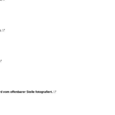
.


 vom offenbarer Stelle fotografiert.
