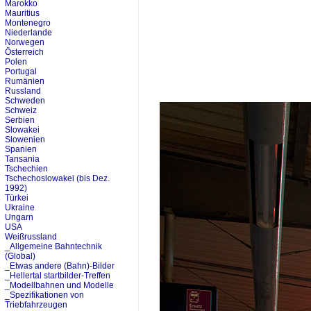
Marokko
Mauritius
Montenegro
Niederlande
Norwegen
Österreich
Polen
Portugal
Rumänien
Russland
Schweden
Schweiz
Serbien
Slowakei
Slowenien
Spanien
Tansania
Tschechien
Tschechoslowakei (bis Dez.
1992)
Türkei
Ukraine
Ungarn
USA
Weißrussland
_Allgemeine Bahntechnik
(Global)
_Etwas andere (Bahn)-Bilder
_Hellertal startbilder-Treffen
_Modellbahnen und Modelle
_Spezifikationen von
Triebfahrzeugen