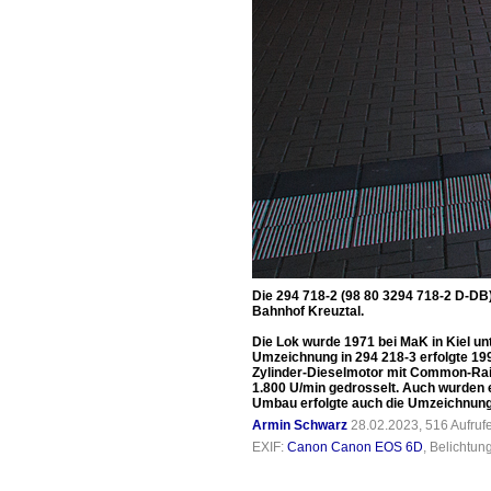
Die 294 718-2 (98 80 3294 718-2 D-DB
Bahnhof Kreuztal.
Die Lok wurde 1971 bei MaK in Kiel un
Umzeichnung in 294 218-3 erfolgte 19
Zylinder-Dieselmotor mit Common-Rail
1.800 U/min gedrosselt. Auch wurden 
Umbau erfolgte auch die Umzeichnung 
Armin Schwarz
28.02.2023, 516 Aufru
EXIF:
Canon Canon EOS 6D
, Belichtun