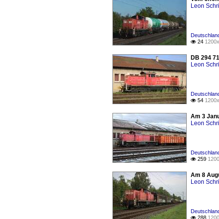
Leon Schri
Deutschland
24
1200x

DB 294 71
Leon Schri
Deutschland
54
1200x

Am 3 Janu
Leon Schri
Deutschland
259
1200

Am 8 Augu
Leon Schri
Deutschland
288
1200
