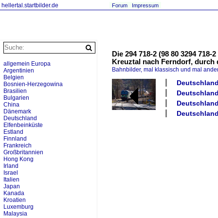
hellertal.startbilder.de
Forum
Impressum
Die 294 718-2 (98 80 3294 718-
Kreuztal nach Ferndorf, durch
allgemein Europa
Bahnbilder, mal klassisch und mal ande
Argentinien
Belgien
Deutschland 
Bosnien-Herzegowina
Brasilien
Deutschland
Bulgarien
Deutschland
China
Dänemark
Deutschland 
Deutschland
Elfenbeinküste
Estland
Finnland
Frankreich
Großbritannien
Hong Kong
Irland
Israel
Italien
Japan
Kanada
Kroatien
Luxemburg
Malaysia