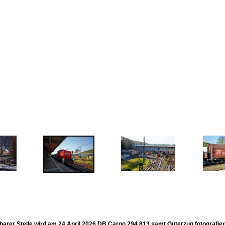
barer Stelle wird am 24 April 2026 DB Cargo 294 813 samt Guterzug fotografier