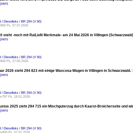
jvers
 / Dieselloks / BR 294 (V 90)
800 Px, 07.07.2026
0 steht -noch mit RaiLioN Merkmale- am 24 Mai 2026 in Villingen (Schwarzwald)
jvers
 / Dieselloks / BR 294 (V 90)
800 Px, 27.05.2026
ar 2026 steht 294 823 mit einige Wascosa-Wagen in Villingen in Schwarzwald.
jvers
 / Dieselloks / BR 294 (V 90)
x797 Px, 18.01.2026
stus 2025 zieht 294 715 ein Mischguterzug durch Kaarst-Broicherseite und wird
jvers
 / Dieselloks / BR 294 (V 90)
x800 Px, 07.01.2026