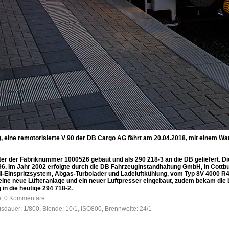
), eine remotorisierte V 90 der DB Cargo AG fährt am 20.04.2018, mit einem W
ter der Fabriknummer 1000526 gebaut und als 290 218-3 an die DB geliefert. D
96. Im Jahr 2002 erfolgte durch die DB Fahrzeuginstandhaltung GmbH, in Cottb
-Einspritzsystem, Abgas-Turbolader und Ladeluftkühlung, vom Typ 8V 4000 R41.
eine neue Lüfteranlage und ein neuer Luftpresser eingebaut, zudem bekam die
in die heutige 294 718-2.
fe, 0 Kommentare
gsdauer: 1/800, Blende: 10/1, ISO800, Brennweite: 24/1