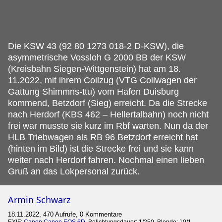
Die KSW 43 (92 80 1273 018-2 D-KSW), die
asymmetrische Vossloh G 2000 BB der KSW
(Kreisbahn Siegen-Wittgenstein) hat am 18.
11.2022, mit ihrem Coilzug (VTG Coilwagen der
Gattung Shimmns-ttu) vom Hafen Duisburg
kommend, Betzdorf (Sieg) erreicht. Da die Strecke
nach Herdorf (KBS 462 – Hellertalbahn) noch nicht
frei war musste sie kurz im Rbf warten. Nun da der
HLB Triebwagen als RB 96 Betzdorf erreicht hat
(hinten im Bild) ist die Strecke frei und sie kann
weiter nach Herdorf fahren. Nochmal einen lieben
Gruß an das Lokpersonal zurück.
Armin Schwarz
18.11.2022, 470 Aufrufe, 0 Kommentare
EXIF:
Canon Canon EOS 6D
, Belichtungsdauer: 1/250, Blende: 10/1,