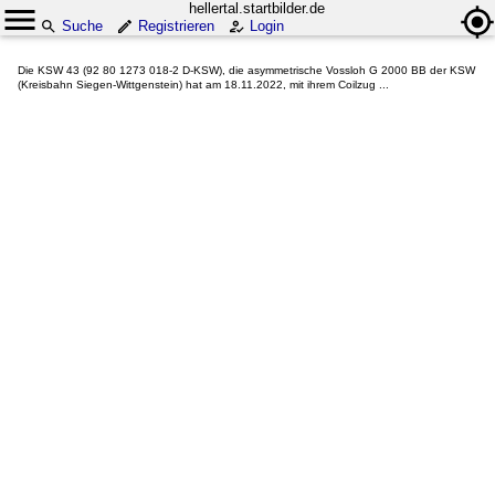
hellertal.startbilder.de
Suche
Registrieren
Login
Die KSW 43 (92 80 1273 018-2 D-KSW), die asymmetrische Vossloh G 2000 BB der KSW
(Kreisbahn Siegen-Wittgenstein) hat am 18.11.2022, mit ihrem Coilzug ...