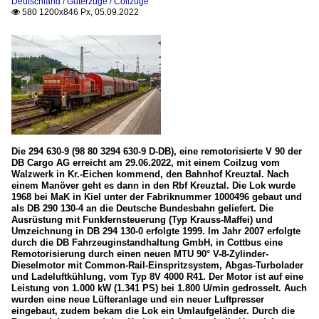
Deutschland / Güterzüge / Coilzüge
580 1200x846 Px, 05.09.2022

Die 294 630-9 (98 80 3294 630-9 D-DB), eine remotorisierte V 90 der
DB Cargo AG erreicht am 29.06.2022, mit einem Coilzug vom
Walzwerk in Kr.-Eichen kommend, den Bahnhof Kreuztal. Nach
einem Manöver geht es dann in den Rbf Kreuztal. Die Lok wurde
1968 bei MaK in Kiel unter der Fabriknummer 1000496 gebaut und
als DB 290 130-4 an die Deutsche Bundesbahn geliefert. Die
Ausrüstung mit Funkfernsteuerung (Typ Krauss-Maffei) und
Umzeichnung in DB 294 130-0 erfolgte 1999. Im Jahr 2007 erfolgte
durch die DB Fahrzeuginstandhaltung GmbH, in Cottbus eine
Remotorisierung durch einen neuen MTU 90° V-8-Zylinder-
Dieselmotor mit Common-Rail-Einspritzsystem, Abgas-Turbolader
und Ladeluftkühlung, vom Typ 8V 4000 R41. Der Motor ist auf eine
Leistung von 1.000 kW (1.341 PS) bei 1.800 U/min gedrosselt. Auch
wurden eine neue Lüfteranlage und ein neuer Luftpresser
eingebaut, zudem bekam die Lok ein Umlaufgeländer. Durch die