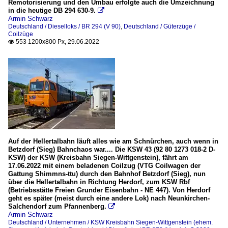
Remotorisierung und den Umbau erfolgte auch die Umzeichnung
in die heutige DB 294 630-9.

Armin Schwarz
Deutschland / Dieselloks / BR 294 (V 90)
,
Deutschland / Güterzüge /
Coilzüge
553 1200x800 Px, 29.06.2022

Auf der Hellertalbahn läuft alles wie am Schnürchen, auch wenn in
Betzdorf (Sieg) Bahnchaos war.... Die KSW 43 (92 80 1273 018-2 D-
KSW) der KSW (Kreisbahn Siegen-Wittgenstein), fährt am
17.06.2022 mit einem beladenen Coilzug (VTG Coilwagen der
Gattung Shimmns-ttu) durch den Bahnhof Betzdorf (Sieg), nun
über die Hellertalbahn in Richtung Herdorf, zum KSW Rbf
(Betriebsstätte Freien Grunder Eisenbahn - NE 447). Von Herdorf
geht es später (meist durch eine andere Lok) nach Neunkirchen-
Salchendorf zum Pfannenberg.

Armin Schwarz
Deutschland / Unternehmen / KSW Kreisbahn Siegen-Wittgenstein (ehem.