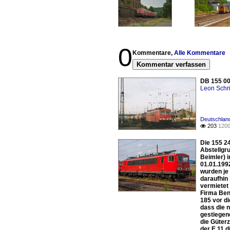
0
Kommentare,
Alle Kommentare
Kommentar verfassen
DB 155 00
Leon Schri
Deutschland
203
1200

Die 155 2
Abstellgr
Beimler) 
01.01.199
wurden je
daraufhin
vermietet
Firma Ben
185 vor di
dass die 
gestiegen
die Güter
der E 11 