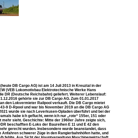
eute DB Cargo AG) ist am 14 Juli 2013 in Kreuztal in der
i LEW (VEB Lokomotivbau Elektrotechnische Werke Hans
ie DR (Deutsche Reichsbahn) geliefert. Weiterer Lebenslauf:
1.12.2016 gehörte sie zur DB Cargo AG. Zum 01.01.2017
an den Lokvermieter Railpool verkauft. Die DB Cargo mietet
5 243-9 D-Rpool und war bis November 2019 an die DB Cargo AG
2021 wurde sie nach Leverkusen-Opladen überführt und bei der
als habe ich geflucht, wenn ich nur „rote“ 155er, 151 oder
t mehr sieht. Geschichte: Mitte der 1960er Jahre zeigte sich,
DDR beschafften E-Loks der Baureihen E 11 und E 42 den
 mehr gerecht wurden. Insbesondere wurde beanstandet, dass
eim Anfahren schwerer Züge in den Rangierbahnhöfen hatte, und
/h fehlte. Aus Sicht der Hauptverwaltung Maschinenwirtschaft