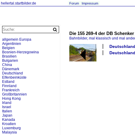
hellertal.startbilder.de
Forum
Impressum
Die 155 269-4 der DB Schenker R
Bahnbilder, mal klassisch und mal ande
allgemein Europa
Argentinien
Deutschland 
Belgien
Bosnien-Herzegowina
Deutschland
Brasilien
Bulgarien
China
Dänemark
Deutschland
Elfenbeinküste
Estland
Finnland
Frankreich
Großbritannien
Hong Kong
Irland
Israel
Italien
Japan
Kanada
Kroatien
Luxemburg
Malaysia