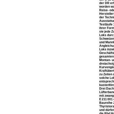
der DR erf
worden wa
Reise- ode
Herstelle
der Techni
Ausstattu
Testläufe
ihrer For
sie jede 
Loks durc
Schweizer
und Mannh
Angleichu
Loks inzw
Geschäfts
gesamten 
Montan- u
dreiachsi
Kurvengän
Kraftüber
zu Zeiten 
solche Lo
entsprech
kastenför
Drei Dach
Lüfterban
mit zwang
E 211 001
Baureihe 
Thyristors
und dürfe
die Rbd H