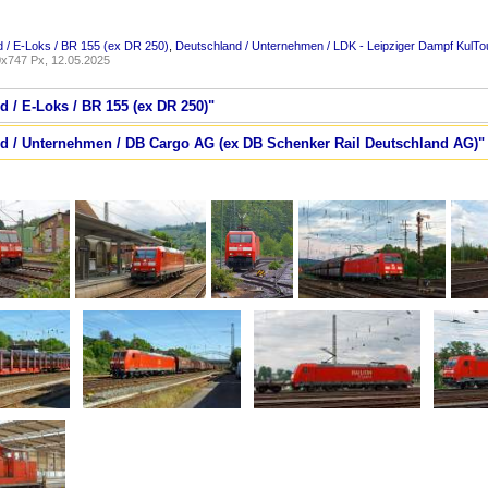
 / E-Loks / BR 155 (ex DR 250)
,
Deutschland / Unternehmen / LDK - Leipziger Dampf KulTo
x747 Px, 12.05.2025
d / E-Loks / BR 155 (ex DR 250)"
nd / Unternehmen / DB Cargo AG (ex DB Schenker Rail Deutschland AG)"