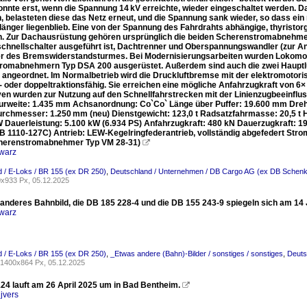
onnte erst, wenn die Spannung 14 kV erreichte, wieder eingeschaltet werden. D
 belasteten diese das Netz erneut, und die Spannung sank wieder, so dass ein 
länger liegenblieb. Eine von der Spannung des Fahrdrahts abhängige, thyristor
. Zur Dachausrüstung gehören ursprünglich die beiden Scherenstromabnehmer 
schnellschalter ausgeführt ist, Dachtrenner und Oberspannungswandler (zur 
ter des Bremswiderstandsturmes. Bei Modernisierungsarbeiten wurden Lokomo
romabnehmern Typ DSA 200 ausgerüstet. Außerdem sind auch die zwei Hauptluf
angeordnet. Im Normalbetrieb wird die Druckluftbremse mit der elektromotori
 oder doppeltraktionsfähig. Sie erreichen eine mögliche Anfahrzugkraft von 6×
en wurden zur Nutzung auf den Schnellfahrstrecken mit der Linienzugbeeinf
urweite: 1.435 mm Achsanordnung: Co`Co` Länge über Puffer: 19.600 mm Dr
urchmesser: 1.250 mm (neu) Dienstgewicht: 123,0 t Radsatzfahrmasse: 20,5 t 
W Dauerleistung: 5.100 kW (6.934 PS) Anfahrzugkraft: 480 kN Dauerzugkraft: 
 1110-127C) Antrieb: LEW-Kegelringfederantrieb, vollständig abgefedert S
cherenstromabnehmer Typ VM 28-31)

warz
 / E-Loks / BR 155 (ex DR 250)
,
Deutschland / Unternehmen / DB Cargo AG (ex DB Schenk
x933 Px, 05.12.2025
 anderes Bahnbild, die DB 185 228-4 und die DB 155 243-9 spiegeln sich am 14
warz
 / E-Loks / BR 155 (ex DR 250)
,
_Etwas andere (Bahn)-Bilder / sonstiges / sonstiges
,
Deuts
1400x864 Px, 05.12.2025
24 lauft am 26 April 2025 um in Bad Bentheim.

jvers