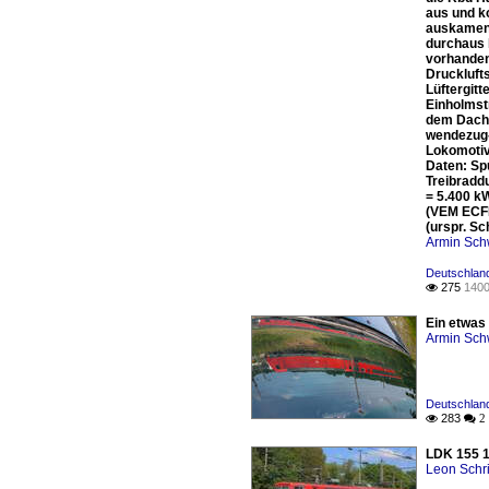
aus und k
auskamen,
durchaus 
vorhanden
Druckluft
Lüftergit
Einholmst
dem Dach 
wendezug-
Lokomotiv
Daten: Sp
Treibradd
= 5.400 k
(VEM ECFB
(urspr. S
Armin Sch
Deutschland
275
1400

Ein etwas
Armin Sch
Deutschland
283

 2
LDK 155 1
Leon Schri