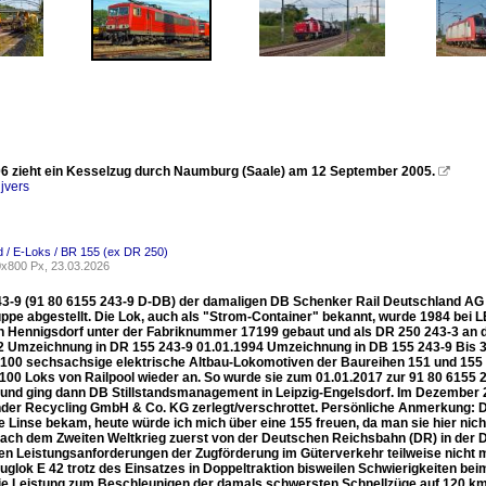
6 zieht ein Kesselzug durch Naumburg (Saale) am 12 September 2005.

jvers
 / E-Loks / BR 155 (ex DR 250)
x800 Px, 23.03.2026
43-9 (91 80 6155 243-9 D-DB) der damaligen DB Schenker Rail Deutschland AG (h
uppe abgestellt. Die Lok, auch als "Strom-Container" bekannt, wurde 1984 be
in Hennigsdorf unter der Fabriknummer 17199 gebaut und als DR 250 243-3 an d
2 Umzeichnung in DR 155 243-9 01.01.1994 Umzeichnung in DB 155 243-9 Bis 3
 100 sechsachsige elektrische Altbau-Lokomotiven der Baureihen 151 und 155 
 100 Loks von Railpool wieder an. So wurde sie zum 01.01.2017 zur 91 80 615
 und ging dann DB Stillstandsmanagement in Leipzig-Engelsdorf. Im Dezember 
der Recycling GmbH & Co. KG zerlegt/verschrottet. Persönliche Anmerkung: Dam
e Linse bekam, heute würde ich mich über eine 155 freuen, da man sie hier nich
nach dem Zweiten Weltkrieg zuerst von der Deutschen Reichsbahn (DR) in der 
en Leistungsanforderungen der Zugförderung im Güterverkehr teilweise nicht
zuglok E 42 trotz des Einsatzes in Doppeltraktion bisweilen Schwierigkeiten b
die Leistung zum Beschleunigen der damals schwersten Schnellzüge auf 120 km