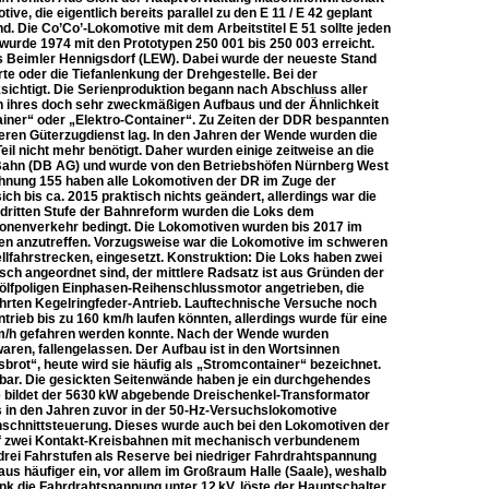
, die eigentlich bereits parallel zu den E 11 / E 42 geplant
. Die Co’Co’-Lokomotive mit dem Arbeitstitel E 51 sollte jeden
 wurde 1974 mit den Prototypen 250 001 bis 250 003 erreicht.
s Beimler Hennigsdorf (LEW). Dabei wurde der neueste Stand
rte oder die Tiefanlenkung der Drehgestelle. Bei der
ichtigt. Die Serienproduktion begann nach Abschluss aller
en ihres doch sehr zweckmäßigen Aufbaus und der Ähnlichkeit
iner“ oder „Elektro-Container“. Zu Zeiten der DDR bespannten
eren Güterzugdienst lag. In den Jahren der Wende wurden die
 nicht mehr benötigt. Daher wurden einige zeitweise an die
n Bahn (DB AG) und wurde von den Betriebshöfen Nürnberg West
hnung 155 haben alle Lokomotiven der DR im Zuge der
bis ca. 2015 praktisch nichts geändert, allerdings war die
 dritten Stufe der Bahnreform wurden die Loks dem
onenverkehr bedingt. Die Lokomotiven wurden bis 2017 im
gen anzutreffen. Vorzugsweise war die Lokomotive im schweren
fahrstrecken, eingesetzt. Konstruktion: Die Loks haben zwei
ch angeordnet sind, der mittlere Radsatz ist aus Gründen der
wölfpoligen Einphasen-Reihenschlussmotor angetrieben, die
ährten Kegelringfeder-Antrieb. Lauftechnische Versuche noch
rieb bis zu 160 km/h laufen könnten, allerdings wurde für eine
km/h gefahren werden konnte. Nach der Wende wurden
ren, fallengelassen. Der Aufbau ist in den Wortsinnen
ot“, heute wird sie häufig als „Stromcontainer“ bezeichnet.
ar. Die gesickten Seitenwände haben je ein durchgehendes
e bildet der 5630 kW abgebende Dreischenkel-Transformator
 in den Jahren zuvor in der 50-Hz-Versuchslokomotive
schnittsteuerung. Dieses wurde auch bei den Lokomotiven der
auf zwei Kontakt-Kreisbahnen mit mechanisch verbundenem
n drei Fahrstufen als Reserve bei niedriger Fahrdrahtspannung
us häufiger ein, vor allem im Großraum Halle (Saale), weshalb
nk die Fahrdrahtspannung unter 12 kV, löste der Hauptschalter