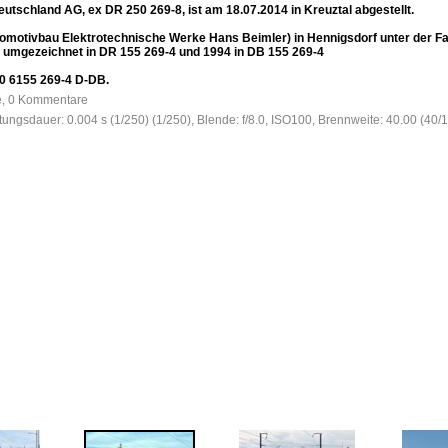
utschland AG, ex DR 250 269-8, ist am 18.07.2014 in Kreuztal abgestellt.
omotivbau Elektrotechnische Werke Hans Beimler) in Hennigsdorf unter der F
2 umgezeichnet in DR 155 269-4 und 1994 in DB 155 269-4
0 6155 269-4 D-DB.
fe, 0 Kommentare
htungsdauer: 0.004 s (1/250) (1/250), Blende: f/8.0, ISO100, Brennweite: 40.00 (40/1