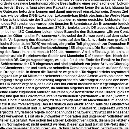
orderte das neue Leistungsprofil die Beschaffung einer sechsachsigen Lokomotive
r, bei der Beschaffung aber aus Kapazitätsgründen keine Berücksichtigung fand
r Güterzug befördern können und damit universell einsetzbar sein. Dieses Ziel
r war, wie bei allen DR-E-Loks, der Lokomotivbau Elektrotechnische Werke Han
k berücksichtigt, wie der Stahlleichtbau, der zu einem gesickten Lokkasten füh
ng des Führerstandes wurden die jüngsten Erkenntnisse der Ergonomie berücks
 1977. Bis 1984 wurden insgesamt 270 Serienloks an die DR ausgeliefert. Weg
m mit einem ISO-Container bekam diese Baureihe den Spitznamen „Strom-Conta
Zugart im Güter- und im Personenverkehr, wobei der Schwerpunkt auf dem schw
h die Verlagerung des Güteraufkommens auf den Straßenverkehr zum großen Teil
ische Südostbahn (SOB) vermietet, ein großer Teil ging jedoch zur Deutsche
eim unter der DB-Baureihenbezeichnung 155 eingesetzt. Die Baureihenbezeic
ng des Baureihenschemas ab 1992 übernommen. An den Einsatzgebieten hat sich 
ischen auf die Betriebswerke Seddin und Mannheim Rbf konzentriert. Nach der
bereich DB Cargo zugeschlagen, was das faktische Ende der Einsätze im Pers
Schienennetz der DB eingesetzt und sind praktisch vor jeder Art von Güterzü
nd Chemieverkehr und auch vor schnellen Containerzügen, auch auf den Schnell
ge Drehgestelle, in denen die Radsätze wegen des Tatzlagerantriebs asymmetris
gigkeit um je 60 Millimeter seitenverschiebbar. Jede Achse wird von einem z
tragung erfolgt über ein beidseitig angeordnetes Stirnradgetriebe und den bew
der DR haben ergeben, dass die Loks mit einem modifizierten Kegelringfeder-Ant
komotive kein Bedarf gesehen, da ohnehin nirgends bei der DR mehr als 120 
ende Pläne zugunsten anderer Baureihen, die konstruktiv keine Güterzugloks wa
mig und gab der Lokomotive ihre verschiedenen Spitznamen – früher „Kommissbr
teile sind für besseren Zugang zu den Großgeräten im Maschinenraum abnehmb
d zur Kühlluftversorgung. Das Kernstück des elektrischen Teils der Lokomotiv
sweisem Ölumlauf und 31 Anzapfungen für das Schaltwerk. Eingesetzt wird das
 erprobte, thyristorgeregelte Hochspannungsschaltwerk LNSW 12 mit Phasenan
243 verwendet. Es ist als Rundwähler mit geraden und ungeraden Vollstufen 
teller ausgeführt. Wie schon bei älteren Lokomotiven üblich, dienen die letzte
n im Normalbetrieb nicht genutzt werden. Dieser Zustand trat im DR-Netz durcha
alle von genervten Ellokführern als „Schwachstromdirektion“ betitelt wurde. Sa