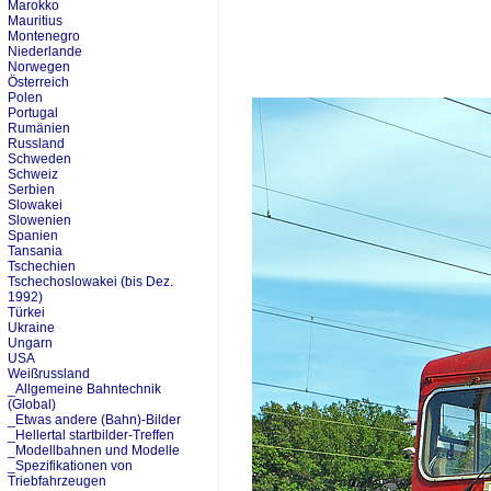
Marokko
Mauritius
Montenegro
Niederlande
Norwegen
Österreich
Polen
Portugal
Rumänien
Russland
Schweden
Schweiz
Serbien
Slowakei
Slowenien
Spanien
Tansania
Tschechien
Tschechoslowakei (bis Dez.
1992)
Türkei
Ukraine
Ungarn
USA
Weißrussland
_Allgemeine Bahntechnik
(Global)
_Etwas andere (Bahn)-Bilder
_Hellertal startbilder-Treffen
_Modellbahnen und Modelle
_Spezifikationen von
Triebfahrzeugen