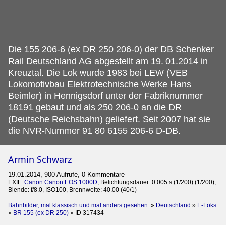
Die 155 206-6 (ex DR 250 206-0) der DB Schenker
Rail Deutschland AG abgestellt am 19.
01.2014 in
Kreuztal. Die Lok wurde 1983 bei LEW (VEB
Lokomotivbau Elektrotechnische Werke Hans
Beimler) in Hennigsdorf unter der Fabriknummer
18191 gebaut und als 250 206-0 an die DR
(Deutsche Reichsbahn) geliefert. Seit 2007 hat sie
die NVR-Nummer 91 80 6155 206-6 D-DB.
Armin Schwarz
19.01.2014, 900 Aufrufe, 0 Kommentare
EXIF:
Canon Canon EOS 1000D
, Belichtungsdauer: 0.005 s (1/200) (1/200),
Blende: f/8.0, ISO100, Brennweite: 40.00 (40/1)
Bahnbilder, mal klassisch und mal anders gesehen.
»
Deutschland
»
E-Loks
»
BR 155 (ex DR 250)
»
ID 317434