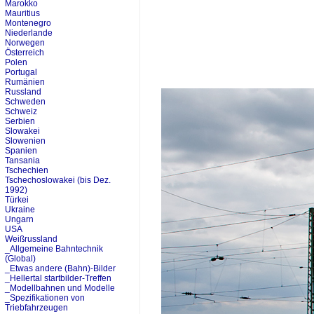
Marokko
Mauritius
Montenegro
Niederlande
Norwegen
Österreich
Polen
Portugal
Rumänien
Russland
Schweden
Schweiz
Serbien
Slowakei
Slowenien
Spanien
Tansania
Tschechien
Tschechoslowakei (bis Dez.
1992)
Türkei
Ukraine
Ungarn
USA
Weißrussland
_Allgemeine Bahntechnik
(Global)
_Etwas andere (Bahn)-Bilder
_Hellertal startbilder-Treffen
_Modellbahnen und Modelle
_Spezifikationen von
Triebfahrzeugen