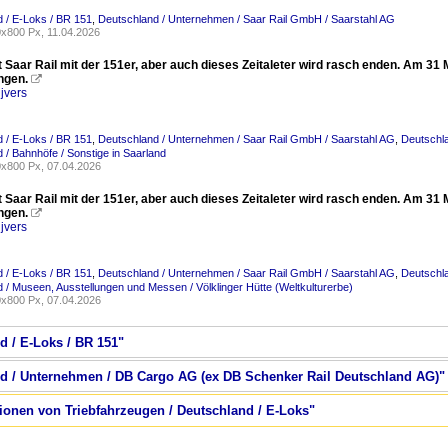
 / E-Loks / BR 151
,
Deutschland / Unternehmen / Saar Rail GmbH / Saarstahl AG
x800 Px, 11.04.2026
 Saar Rail mit der 151er, aber auch dieses Zeitaleter wird rasch enden. Am 31
ngen.

jvers
 / E-Loks / BR 151
,
Deutschland / Unternehmen / Saar Rail GmbH / Saarstahl AG
,
Deutschl
 / Bahnhöfe / Sonstige in Saarland
x800 Px, 07.04.2026
 Saar Rail mit der 151er, aber auch dieses Zeitaleter wird rasch enden. Am 31
ngen.

jvers
 / E-Loks / BR 151
,
Deutschland / Unternehmen / Saar Rail GmbH / Saarstahl AG
,
Deutschl
 / Museen, Ausstellungen und Messen / Völklinger Hütte (Weltkulturerbe)
x800 Px, 07.04.2026
d / E-Loks / BR 151"
nd / Unternehmen / DB Cargo AG (ex DB Schenker Rail Deutschland AG)"
tionen von Triebfahrzeugen / Deutschland / E-Loks"