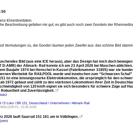
3:50
nz-Ehrenbreitstein.
liche Beschreibung gefallen mir gut, es gibt auch noch zwei Gondeln der Rheinseilb
lässt Vermutungen zu, die Gondel räumen jeden Zweifel aus: das schöne Bild stamm
uschendes Bild (aus eine ICE heraus), aber das Design hat mich doch bewogen 
7 D-AMR) der Altmark- Rail konnte ich am 23 April 2026 bei Maschen ablichten. 
dem Baujahr 1974 bei Henschel in Kassel (Fabriknummer 31805) war sie bundeswe
ilbernen Werbelok für RAILPOOL wurde und inzwischen zum “Schwarzen Schaf” m
151 ist eine leistungsstarke Elektrolokomotive, die ursprünglich für den sch
ab 1972 gebaut und zählt zu den stärksten Lokomotiven ihrer Zeit in Deutschla
chwindigkeit von 120 km/h eignet sie sich besonders für schwere Züge auf Ha
 Robustheit und Zuverlässigkeit.

warz
 / E-Loks / BR 151
,
Deutschland / Unternehmen / Altmark-Rail
400x1108 Px, 13.06.2026
 2026 lauft Saarrail 151 161 um in Völklingen.

jvers