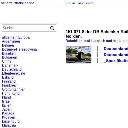
hellertal.startbilder.de
Forum
Impressum
151 071-8 der DB Schenker Rai
Norden.
allgemein Europa
Bahnbilder, mal klassisch und mal ande
Argentinien
Belgien
Deutschland
Bosnien-Herzegowina
Brasilien
Deutschland
Bulgarien
_Spezifikat
China
Dänemark
Deutschland
Elfenbeinküste
Estland
Finnland
Frankreich
Großbritannien
Hong Kong
Irland
Israel
Italien
Japan
Kanada
Kroatien
Luxemburg
Malaysia