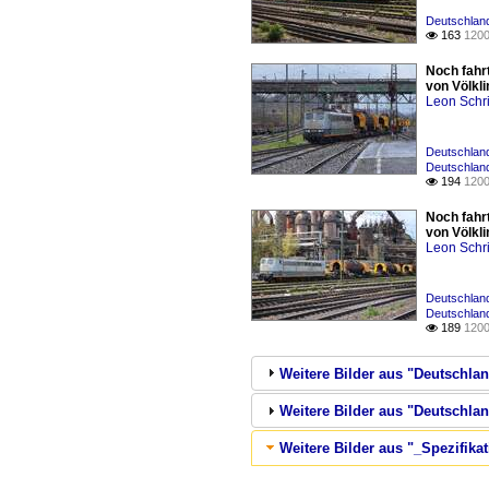
Deutschland
163
1200

Noch fahrt
von Völkli
Leon Schri
Deutschland
Deutschland
194
1200

Noch fahrt
von Völkli
Leon Schri
Deutschland
Deutschland
189
1200

Weitere Bilder aus "Deutschlan
Weitere Bilder aus "Deutschla
Weitere Bilder aus "_Spezifika