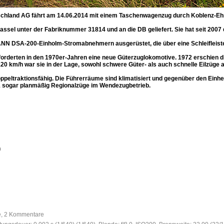
chland AG fährt am 14.06.2014 mit einem Taschenwagenzug durch Koblenz-Ehre
Kassel unter der Fabriknummer 31814 und an die DB geliefert. Sie hat seit 20
NN DSA-200-Einholm-Stromabnehmern ausgerüstet, die über eine Schleifleis
orderten in den 1970er-Jahren eine neue Güterzuglokomotive. 1972 erschien di
20 km/h war sie in der Lage, sowohl schwere Güter- als auch schnelle Eilzüge 
peltraktionsfähig. Die Führerräume sind klimatisiert und gegenüber den Einhei
1 sogar planmäßig Regionalzüge im Wendezugbetrieb.
h
fe, 2 Kommentare