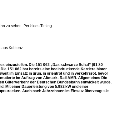
ahn zu sehen. Perfektes Timing.
t aus Koblenz.
es einzustellen. Die 151 062 „Das schwarze Schaf“ (91 80
Die 151 062 hat bereits eine beeindruckende Karriere hinter
it im Einsatz in grün, in orientrot und in verkehrsrot, bevor
utierte im Auftrag von Altmark- Rail AMR. Allgemeines Die
weren Güterverkehr der Deutschen Bundesbahn entwickelt wurde.
nd. Mit einer Dauerleistung von 5.982 kW und einer
uptstrecken. Auch nach Jahrzehnten im Einsatz überzeugt sie