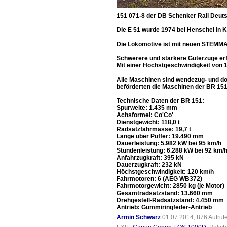
151 071-8 der DB Schenker Rail Deuts
Die E 51 wurde 1974 bei Henschel in 
Die Lokomotive ist mit neuen STEMMA
Schwerere und stärkere Güterzüge erf
Mit einer Höchstgeschwindigkeit von 1
Alle Maschinen sind wendezug- und dop
beförderten die Maschinen der BR 15
Technische Daten der BR 151:
Spurweite: 1.435 mm
Achsformel: Co'Co'
Dienstgewicht: 118,0 t
Radsatzfahrmasse: 19,7 t
Länge über Puffer: 19.490 mm
Dauerleistung: 5.982 kW bei 95 km/h
Stundenleistung: 6.288 kW bei 92 km/
Anfahrzugkraft: 395 kN
Dauerzugkraft: 232 kN
Höchstgeschwindigkeit: 120 km/h
Fahrmotoren: 6 (AEG WB372)
Fahrmotorgewicht: 2850 kg (je Motor)
Gesamtradsatzstand: 13.660 mm
Drehgestell-Radsatzstand: 4.450 mm
Antrieb: Gummiringfeder-Antrieb
Armin Schwarz
01.07.2014, 876 Aufru