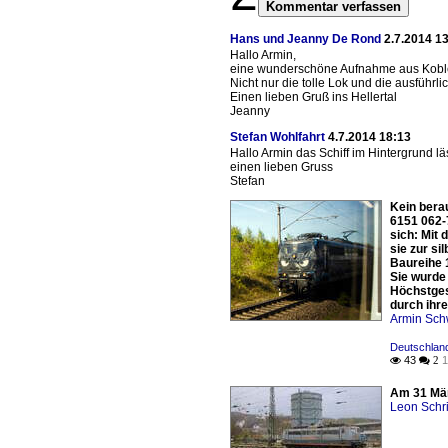
Kommentar verfassen
Hans und Jeanny De Rond
2.7.2014 1
Hallo Armin,
eine wunderschöne Aufnahme aus Koble
Nicht nur die tolle Lok und die ausführ
Einen lieben Gruß ins Hellertal
Jeanny
Stefan Wohlfahrt
4.7.2014 18:13
Hallo Armin das Schiff im Hintergrund 
einen lieben Gruss
Stefan
Kein bera
6151 062-
sich: Mit 
sie zur s
Baureihe 
Sie wurde 
Höchstges
durch ihre
Armin Sch
Deutschland
43
1

 2
Am 31 März
Leon Schri