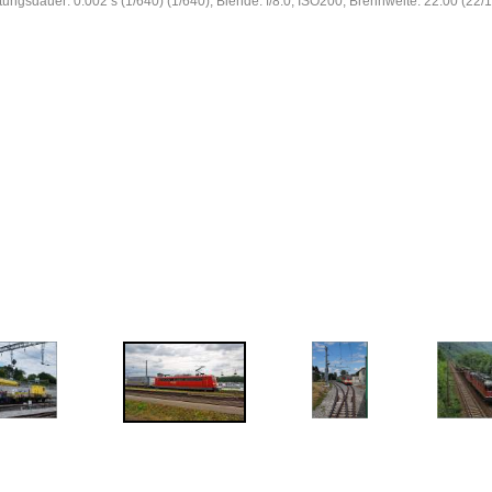
htungsdauer: 0.002 s (1/640) (1/640), Blende: f/8.0, ISO200, Brennweite: 22.00 (22/1