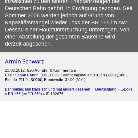
inzwischen zu den älteren Triebfahrzeugen der
Deutschen Bahn gehört, in Erwägung gezogen. Seit
Sommer 2006 werden jedoch auf Grund von
Kapazitätsmangel wieder Loks der BR 155 im AW
Dessau einer Hauptuntersuchung unterzogen. Von
einer Abstellung der gesamten Baureihe wird
derzeit abgesehen.
Armin Schwarz
23.02.2012, 920 Aufrufe, 0 Kommentare
EXIF:
Canon Canon EOS 1000D
, Belichtungsdauer: 0.013 s (1/80) (1/80),
Blende: f/11.0, ISO200, Brennweite: 31.00 (31/1)
Bahnbilder, mal klassisch und mal anders gesehen.
»
Deutschland
»
E-Loks
»
BR 155 (ex DR 250)
»
ID 182075