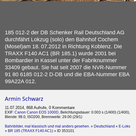
185 012-2 der DB Schenker Rail Deutschland AG
durchfährt Lokzug (solo) den Bahnhof Cochem
(Mosel)am 18.
07.2012 in Richtung Koblenz. Die
TRAXX F140 AC1 (BR 185.1) wurde 2001 bei
Bombardier in Kassel unter der Fabriknummer
33409 gebaut. Sie hat seit 2007 die NVR-Nummer
91 80 6185 012-2 D-DB und die EBA-Nummer EBA
99A22A 012.
Armin Schwarz
11.07.2014, 868 Aufrufe, 0 Kommentare
EXIF:
Canon Canon EOS 1000D
, Belichtungsdauer: 0.003 s (1/400) (1/400),
Blende: f/8.0, ISO200, Brennweite: 29.00 (29/1)
Bahnbilder, mal klassisch und mal anders gesehen.
»
Deutschland
»
E-Loks
»
BR 185 (TRAXX F140 AC1)
»
ID 353101