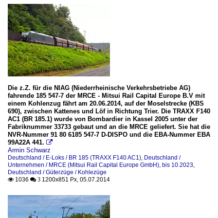
Die z.Z. für die NIAG (Niederrheinische Verkehrsbetriebe AG)
fahrende 185 547-7 der MRCE - Mitsui Rail Capital Europe B.V mit
einem Kohlenzug fährt am 20.06.2014, auf der Moselstrecke (KBS
690), zwischen Kattenes und Löf in Richtung Trier. Die TRAXX F140
AC1 (BR 185.1) wurde von Bombardier in Kassel 2005 unter der
Fabriknummer 33733 gebaut und an die MRCE geliefert. Sie hat die
NVR-Nummer 91 80 6185 547-7 D-DISPO und die EBA-Nummer EBA
99A22A 441.

Armin Schwarz
Deutschland / E-Loks / BR 185 (TRAXX F140 AC1)
,
Deutschland /
Unternehmen / MRCE (Mitsui Rail Capital Europe GmbH), bis 10.2023
,
Deutschland / Güterzüge / Kohlezüge
1036
1200x851 Px, 05.07.2014

 3