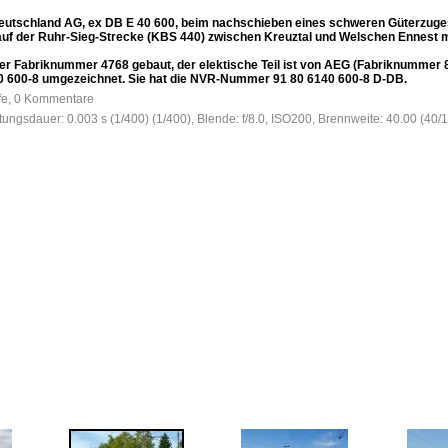
eutschland AG, ex DB E 40 600, beim nachschieben eines schweren Güterzuges
uf der Ruhr-Sieg-Strecke (KBS 440) zwischen Kreuztal und Welschen Ennest m
der Fabriknummer 4768 gebaut, der elektische Teil ist von AEG (Fabriknummer 
140 600-8 umgezeichnet. Sie hat die NVR-Nummer 91 80 6140 600-8 D-DB.
ufe, 0 Kommentare
htungsdauer: 0.003 s (1/400) (1/400), Blende: f/8.0, ISO200, Brennweite: 40.00 (40/1