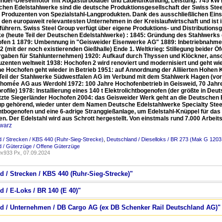
linder-Dieselmotor mit Abgasturbolader und Ladeluftkühlung, Leistung: 745 kW (
chen Edelstahlwerke sind die deutsche Produktionsgesellschaft der Swiss Steel
 Produzenten von Spezialstahl-Langprodukten. Dank des ausschließlichen Einsat
 den europaweit relevantesten Unternehmen in der Kreislaufwirtschaft und ist i
führern. Swiss Steel Group verfügt über eigene Produktions- und Distributions
e (heute Teil der Deutschen Edelstahlwerke) : 1845: Gründung des Stahlwerks 
fen 1 1879: Umbennung in "Geisweider Eisenwerke AG" 1889: Inbetriebnahme 
2 (mit der noch existierenden Gießhalle) Ende 1. Weltkrieg: Stillegung beider 
gaben für Stahlunternehmen) 1920: Aufkauf durch Thyssen und Klöckner, ansch
zenten weltweit 1938: Hochofen 2 wird renoviert und modernisiert und geht wied
ne Hochofen geht wieder in Betrieb 1951: auf Annordnung der Alliierten Hohe
Teil der Stahlwerke Südwestfalen AG im Verbund mit dem Stahlwerk Hagen (vo
Thomée AG aus Werdohl 1972: 100 Jahre Hochofenbetrieb in Geisweid, 70 Jah
rofile) 1978: Installierung eines 140 t Elektrolichtbogenofen (der größte in D
etzte Siegerländer Hochofen 2004: das Geisweider Werk geht an die Deutsche
up gehörend, wieder unter dem Namen Deutsche Edelstahlwerke Specialty Steel.
chtbogenofen und eine 6-adrige Stranggießanlage, um Edelstahl-Knüppel für das
en. Der Edelstahl wird aus Schrott hergestellt. Von einstmals rund 7.000 Arbeit
warz
 / Strecken / KBS 440 (Ruhr-Sieg-Strecke)
,
Deutschland / Dieselloks / BR 273 (Mak G 1203
 / Güterzüge / Offene Güterzüge
x933 Px, 07.09.2024
d / Strecken / KBS 440 (Ruhr-Sieg-Strecke)"
d / E-Loks / BR 140 (E 40)"
nd / Unternehmen / DB Cargo AG (ex DB Schenker Rail Deutschland AG)"