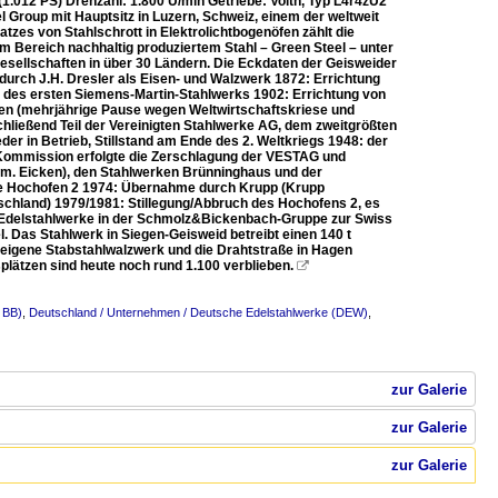
1.012 PS) Drehzahl: 1.800 U/min Getriebe: Voith, Typ L4r4zU2
 Group mit Hauptsitz in Luzern, Schweiz, einem der weltweit
zes von Stahlschrott in Elektrolichtbogenöfen zählt die
m Bereich nachhaltig produziertem Stahl – Green Steel – unter
gesellschaften in über 30 Ländern. Die Eckdaten der Geisweider
durch J.H. Dresler als Eisen- und Walzwerk 1872: Errichtung
des ersten Siemens-Martin-Stahlwerks 1902: Errichtung von
Öfen (mehrjährige Pause wegen Weltwirtschaftskriese und
ließend Teil der Vereinigten Stahlwerke AG, dem zweitgrößten
er in Betrieb, Stillstand am Ende des 2. Weltkriegs 1948: der
n Kommission erfolgte die Zerschlagung der VESTAG und
rm. Eicken), den Stahlwerken Brünninghaus und der
re Hochofen 2 1974: Übernahme durch Krupp (Krupp
eutschland) 1979/1981: Stillegung/Abbruch des Hochofens 2, es
n Edelstahlwerke in der Schmolz&Bickenbach-Gruppe zur Swiss
 Das Stahlwerk in Siegen-Geisweid betreibt einen 140 t
 eigene Stabstahlwalzwerk und die Drahtstraße in Hagen
splätzen sind heute noch rund 1.100 verblieben.

 BB)
,
Deutschland / Unternehmen / Deutsche Edelstahlwerke (DEW)
,
zur Galerie
zur Galerie
zur Galerie