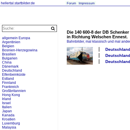
hellertal.startbilder.de
Forum
Impressum
Die 140 600-8 der DB Schenker
in Richtung Welschen Ennest.
allgemein Europa
Bahnbilder, mal klassisch und mal ande
Argentinien
Belgien
Deutschland 
Bosnien-Herzegowina
Brasilien
Deutschland 
Bulgarien
Deutschland
China
Dänemark
Deutschland
Elfenbeinküste
Estland
Finnland
Frankreich
Großbritannien
Hong Kong
Irland
Israel
Italien
Japan
Kanada
Kroatien
Luxemburg
Malaysia