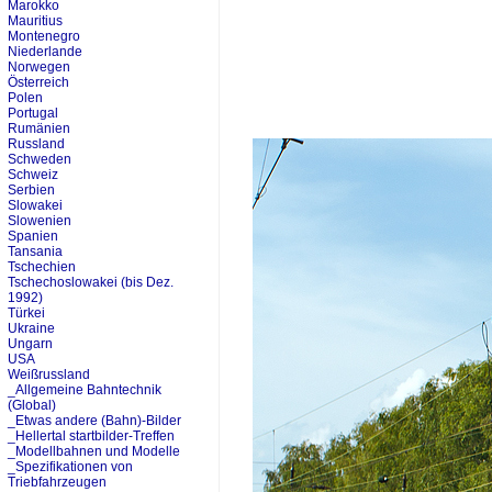
Marokko
Mauritius
Montenegro
Niederlande
Norwegen
Österreich
Polen
Portugal
Rumänien
Russland
Schweden
Schweiz
Serbien
Slowakei
Slowenien
Spanien
Tansania
Tschechien
Tschechoslowakei (bis Dez.
1992)
Türkei
Ukraine
Ungarn
USA
Weißrussland
_Allgemeine Bahntechnik
(Global)
_Etwas andere (Bahn)-Bilder
_Hellertal startbilder-Treffen
_Modellbahnen und Modelle
_Spezifikationen von
Triebfahrzeugen