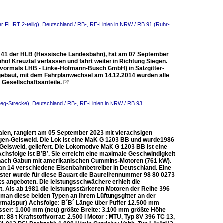
r FLIRT 2-teilig)
,
Deutschland / RB-, RE-Linien in NRW / RB 91 (Ruhr-
NT 41 der HLB (Hessische Landesbahn), hat am 07 September
hof Kreuztal verlassen und fährt weiter in Richtung Siegen.
vormals LHB - Linke-Hofmann-Busch GmbH) in Salzgitter-
gebaut, mit dem Fahrplanwechsel am 14.12.2014 wurden alle
Gesellschaftsanteile.

ieg-Strecke)
,
Deutschland / RB-, RE-Linien in NRW / RB 93
len, rangiert am 05 September 2023 mit vierachsigen
gen-Geisweid. Die Lok ist eine MaK G 1203 BB und wurde1986
Geisweid, geliefert. Die Lokomotive MaK G 1203 BB ist eine
chsfolge ist B’B’. Sie erreicht eine maximale Geschwindigkeit
e nach Gabun mit amerikanischen Cummins-Motoren (761 kW).
an 14 verschiedene Eisenbahnbetreiber in Deutschland. Eine
ster wurde für diese Bauart die Baureihennummer 98 80 0273
 angeboten. Die leistungsschwächere erhielt die
t. Als ab 1981 die leistungsstärkeren Motoren der Reihe 396
man diese beiden Typen an ihrem Lüftungsgitter an der
malspur) Achsfolge: B´B´ Länge über Puffer 12.500 mm
er: 1.000 mm (neu) größte Breite: 3.100 mm größte Höhe
88 t Kraftstoffvorrat: 2.500 l Motor : MTU, Typ 8V 396 TC 13,