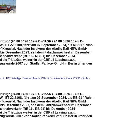
ühlzug“ (94 80 0426 107-9 D-VIASR / 94 80 0826 107-5 D-
RW - ET 22 2108, fährt am 07 September 2024, als RB 91 "Ruhr-
f Kreuztal. Nach der Insolvenz der Abellio Rail NRW GmbH
e bis Dezember 2023, seit dem Fahrplanwechsel im Dezember
onennahverkehr (RE 16 / RB 91) bis Dezember 2034
ie Triebzüge weiterhin der CBRail Leasing s.à.r.l.
bzug wurde 2007 von Stadler Pankow GmbH in Berlin unter den
r FLIRT 2-teilig)
,
Deutschland / RB-, RE-Linien in NRW / RB 91 (Ruhr-
ühlzug“ (94 80 0426 107-9 D-VIASR / 94 80 0826 107-5 D-
RW - ET 22 2108, fährt am 07 September 2024, als RB 91 "Ruhr-
f Kreuztal. Nach der Insolvenz der Abellio Rail NRW GmbH
e bis Dezember 2023, seit dem Fahrplanwechsel im Dezember
onennahverkehr (RE 16 / RB 91) bis Dezember 2034
ie Triebzüge weiterhin der CBRail Leasing s.à.r.l.
bzug wurde 2007 von Stadler Pankow GmbH in Berlin unter den