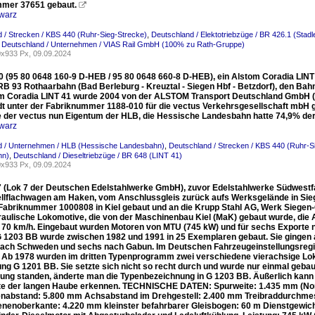
mer 37651 gebaut.

warz
 / Strecken / KBS 440 (Ruhr-Sieg-Strecke)
,
Deutschland / Elektotriebzüge / BR 426.1 (Stadle
,
Deutschland / Unternehmen / VIAS Rail GmbH (100% zu Rath-Gruppe)
x933 Px, 09.09.2024
0 (95 80 0648 160-9 D-HEB / 95 80 0648 660-8 D-HEB), ein Alstom Coradia LI
RB 93 Rothaarbahn (Bad Berleburg - Kreuztal - Siegen Hbf - Betzdorf), den Bahn
m Coradia LINT 41 wurde 2004 von der ALSTOM Transport Deutschland GmbH (
t unter der Fabriknummer 1188-010 für die vectus Verkehrsgesellschaft mbH 
 der vectus nun Eigentum der HLB, die Hessische Landesbahn hatte 74,9% der 
warz
d / Unternehmen / HLB (Hessische Landesbahn)
,
Deutschland / Strecken / KBS 440 (Ruhr-S
hn)
,
Deutschland / Dieseltriebzüge / BR 648 (LINT 41)
x933 Px, 09.09.2024
 (Lok 7 der Deutschen Edelstahlwerke GmbH), zuvor Edelstahlwerke Südwestfa
llflachwagen am Haken, vom Anschlussgleis zurück aufs Werksgelände in Sie
 Fabriknummer 1000808 in Kiel gebaut und an die Krupp Stahl AG, Werk Siegen-
raulische Lokomotive, die von der Maschinenbau Kiel (MaK) gebaut wurde, die A
u 70 km/h. Eingebaut wurden Motoren von MTU (745 kW) und für sechs Export
 1203 BB wurde zwischen 1982 und 1991 in 25 Exemplaren gebaut. Sie gingen 
nach Schweden und sechs nach Gabun. Im Deutschen Fahrzeugeinstellungsregi
 Ab 1978 wurden im dritten Typenprogramm zwei verschiedene vierachsige Loks
ng G 1201 BB. Sie setzte sich nicht so recht durch und wurde nur einmal gebau
gung standen, änderte man die Typenbezeichnung in G 1203 BB. Äußerlich kann 
te der langen Haube erkennen. TECHNISCHE DATEN: Spurweite: 1.435 mm (Nor
nabstand: 5.800 mm Achsabstand im Drehgestell: 2.400 mm Treibraddurchmess
nenoberkante: 4.220 mm kleinster befahrbarer Gleisbogen: 60 m Dienstgewicht: 