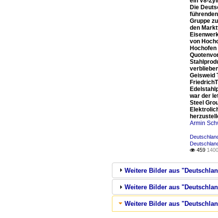
ein V8-Zy
Die Deuts
führenden
Gruppe zu
den Markt
Eisenwerk
von Hocho
Hochofen 
Quotenvor
Stahlprodu
verbliebe
Geisweid 
Friedrich
Edelstahlp
war der l
Steel Gro
Elektroli
herzustell
Armin Sch
Deutschland
Deutschland
459
1400

Weitere Bilder aus "Deutschlan
Weitere Bilder aus "Deutschlan
Weitere Bilder aus "Deutschla