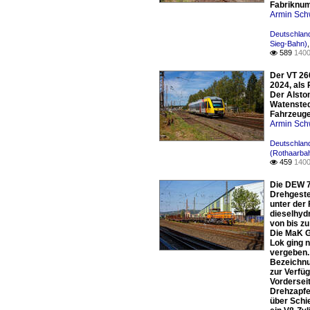
Fabriknum
Armin Sch
Deutschland
Sieg-Bahn)
589
1400

Der VT 26
2024, als 
Der Alsto
Watensted
Fahrzeuge
Armin Sch
Deutschlan
(Rothaarba
459
1400

Die DEW 7
Drehgeste
unter der
dieselhyd
von bis z
Die MaK G
Lok ging 
vergeben.
Bezeichnu
zur Verfü
Vordersei
Drehzapfe
über Schie