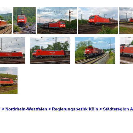
 > Nordrhein-Westfalen > Regierungsbezirk Köln > Städteregion 