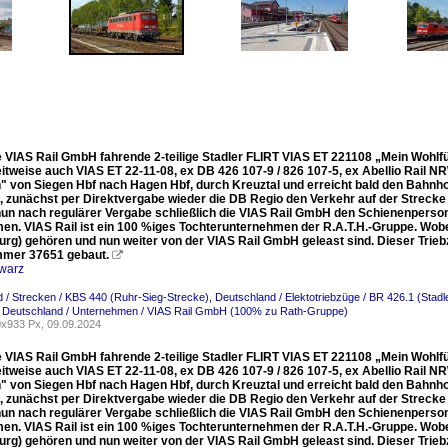
ie VIAS Rail GmbH fahrende 2-teilige Stadler FLIRT VIAS ET 221108 „Mein Wohlf
eitweise auch VIAS ET 22-11-08, ex DB 426 107-9 / 826 107-5, ex Abellio Rail N
" von Siegen Hbf nach Hagen Hbf, durch Kreuztal und erreicht bald den Bahnho
 zunächst per Direktvergabe wieder die DB Regio den Verkehr auf der Streck
nun nach regulärer Vergabe schließlich die VIAS Rail GmbH den Schienenpers
n. VIAS Rail ist ein 100 %iges Tochterunternehmen der R.A.T.H.-Gruppe. Wobei d
rg) gehören und nun weiter von der VIAS Rail GmbH geleast sind. Dieser Trie
mer 37651 gebaut.

warz
 / Strecken / KBS 440 (Ruhr-Sieg-Strecke)
,
Deutschland / Elektotriebzüge / BR 426.1 (Stadle
,
Deutschland / Unternehmen / VIAS Rail GmbH (100% zu Rath-Gruppe)
x933 Px, 09.09.2024
ie VIAS Rail GmbH fahrende 2-teilige Stadler FLIRT VIAS ET 221108 „Mein Wohlf
eitweise auch VIAS ET 22-11-08, ex DB 426 107-9 / 826 107-5, ex Abellio Rail N
" von Siegen Hbf nach Hagen Hbf, durch Kreuztal und erreicht bald den Bahnho
 zunächst per Direktvergabe wieder die DB Regio den Verkehr auf der Streck
nun nach regulärer Vergabe schließlich die VIAS Rail GmbH den Schienenpers
n. VIAS Rail ist ein 100 %iges Tochterunternehmen der R.A.T.H.-Gruppe. Wobei d
rg) gehören und nun weiter von der VIAS Rail GmbH geleast sind. Dieser Trie