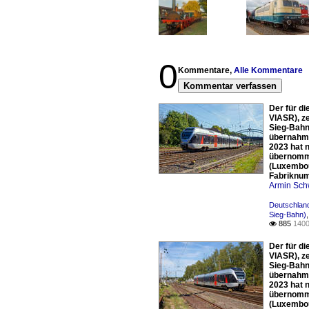
0
Kommentare,
Alle Kommentare
Kommentar verfassen
Der für d
VIASR), z
Sieg-Bahn
übernahm,
2023 hat 
übernomme
(Luxembou
Fabriknum
Armin Sch
Deutschland
Sieg-Bahn)
885
1400

Der für d
VIASR), z
Sieg-Bahn
übernahm,
2023 hat 
übernomme
(Luxembou