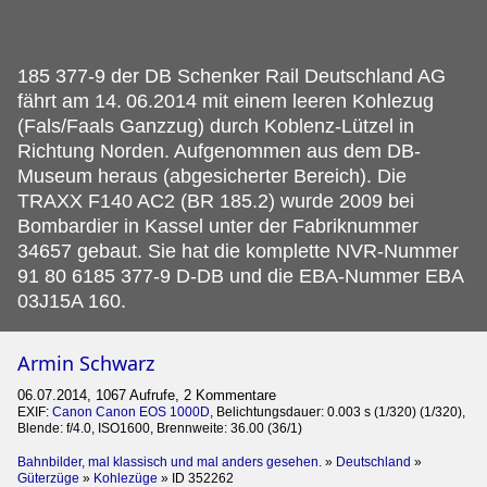
185 377-9 der DB Schenker Rail Deutschland AG
fährt am 14.
06.2014 mit einem leeren Kohlezug
(Fals/Faals Ganzzug) durch Koblenz-Lützel in
Richtung Norden. Aufgenommen aus dem DB-
Museum heraus (abgesicherter Bereich). Die
TRAXX F140 AC2 (BR 185.2) wurde 2009 bei
Bombardier in Kassel unter der Fabriknummer
34657 gebaut. Sie hat die komplette NVR-Nummer
91 80 6185 377-9 D-DB und die EBA-Nummer EBA
03J15A 160.
Armin Schwarz
06.07.2014, 1067 Aufrufe, 2 Kommentare
EXIF:
Canon Canon EOS 1000D
, Belichtungsdauer: 0.003 s (1/320) (1/320),
Blende: f/4.0, ISO1600, Brennweite: 36.00 (36/1)
Bahnbilder, mal klassisch und mal anders gesehen.
»
Deutschland
»
Güterzüge
»
Kohlezüge
»
ID 352262