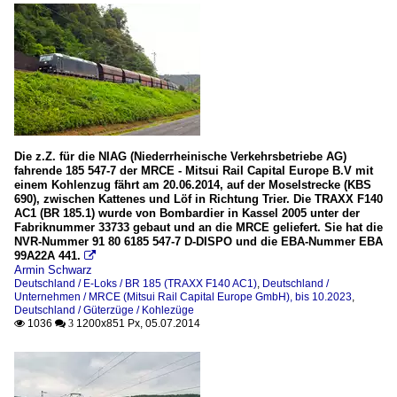
Die z.Z. für die NIAG (Niederrheinische Verkehrsbetriebe AG)
fahrende 185 547-7 der MRCE - Mitsui Rail Capital Europe B.V mit
einem Kohlenzug fährt am 20.06.2014, auf der Moselstrecke (KBS
690), zwischen Kattenes und Löf in Richtung Trier. Die TRAXX F140
AC1 (BR 185.1) wurde von Bombardier in Kassel 2005 unter der
Fabriknummer 33733 gebaut und an die MRCE geliefert. Sie hat die
NVR-Nummer 91 80 6185 547-7 D-DISPO und die EBA-Nummer EBA
99A22A 441.

Armin Schwarz
Deutschland / E-Loks / BR 185 (TRAXX F140 AC1)
,
Deutschland /
Unternehmen / MRCE (Mitsui Rail Capital Europe GmbH), bis 10.2023
,
Deutschland / Güterzüge / Kohlezüge
1036
1200x851 Px, 05.07.2014

 3