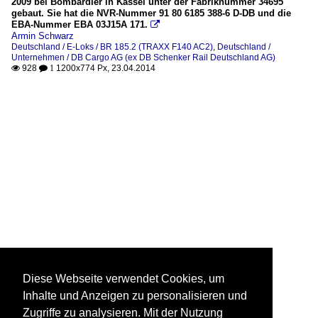
2009 bei Bombardier in Kassel unter der Fabriknummer 34695
gebaut. Sie hat die NVR-Nummer 91 80 6185 388-6 D-DB und die
EBA-Nummer EBA 03J15A 171.

Armin Schwarz
Deutschland / E-Loks / BR 185.2 (TRAXX F140 AC2)
,
Deutschland /
Unternehmen / DB Cargo AG (ex DB Schenker Rail Deutschland AG)
928
1200x774 Px, 23.04.2014

 1
Diese Webseite verwendet Cookies, um
Inhalte und Anzeigen zu personalisieren und
Zugriffe zu analysieren. Mit der Nutzung