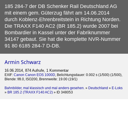
185 284-7 der DB Schenker Rail Deutschland AG
mit einem gem.
Güterzug fährt am 14.06.2014
durch Koblenz-Ehrenbreitstein in Richtung Norden.
Die TRAXX F140 AC2 (BR 185.2) wurde 2007 bei
Bombardier in Kassel unter der Fabriknummer
34147 gebaut. Sie hat die komplette NVR-Nummer
91 80 6185 284-7 D-DB.
Armin Schwarz
16.06.2014, 874 Aufrufe, 1 Kommentar
EXIF:
Canon Canon EOS 1000D
, Belichtungsdauer: 0.002 s (1/500) (1/500),
Blende: f/8.0, ISO200, Brennweite: 19.00 (19/1)
Bahnbilder, mal klassisch und mal anders gesehen.
»
Deutschland
»
E-Loks
»
BR 185.2 (TRAXX F140 AC2)
»
ID 348053