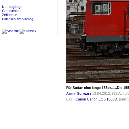
Neuzugänge
Gemischtes
Zeitachse
Datenschutzerklärung
Für Stefan eine lange 155er.......Die 1
Armin Schwarz
13.04.2012, 833 Aufru
EXIF:
Canon Canon EOS 1000D
, Belic