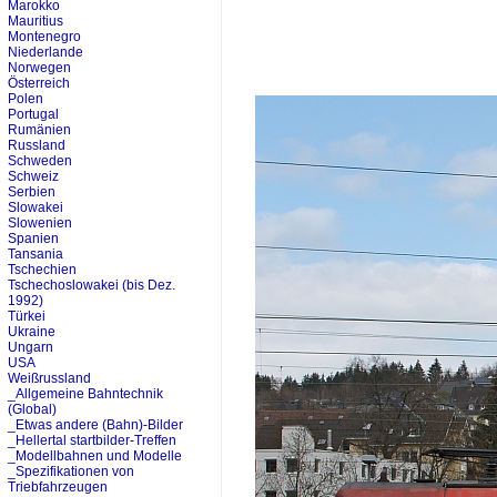
Marokko
Mauritius
Montenegro
Niederlande
Norwegen
Österreich
Polen
Portugal
Rumänien
Russland
Schweden
Schweiz
Serbien
Slowakei
Slowenien
Spanien
Tansania
Tschechien
Tschechoslowakei (bis Dez.
1992)
Türkei
Ukraine
Ungarn
USA
Weißrussland
_Allgemeine Bahntechnik
(Global)
_Etwas andere (Bahn)-Bilder
_Hellertal startbilder-Treffen
_Modellbahnen und Modelle
_Spezifikationen von
Triebfahrzeugen