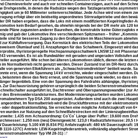
nd Chemieverkehr und auch vor schnellen Containerzügen, auch auf den Schnell
ge Drehgestelle, in denen die Radsätze wegen des Tatzlagerantriebs asymmetris
gigkeit um je 60 Millimeter seitenverschiebbar. Jede Achse wird von einem z
tragung erfolgt über ein beidseitig angeordnetes Stirnradgetriebe und den bew
der DR haben ergeben, dass die Loks mit einem modifizierten Kegelringfeder-Ant
komotive kein Bedarf gesehen, da ohnehin nirgends bei der DR mehr als 120 
ende Pläne zugunsten anderer Baureihen, die konstruktiv keine Güterzugloks wa
mig und gab der Lokomotive ihre verschiedenen Spitznamen – früher „Kommissbr
teile sind für besseren Zugang zu den Großgeräten im Maschinenraum abnehmb
d zur Kühlluftversorgung. Das Kernstück des elektrischen Teils der Lokomotiv
sweisem Ölumlauf und 31 Anzapfungen für das Schaltwerk. Eingesetzt wird das
 erprobte, thyristorgeregelte Hochspannungsschaltwerk LNSW 12 mit Phasenan
243 verwendet. Es ist als Rundwähler mit geraden und ungeraden Vollstufen 
teller ausgeführt. Wie schon bei älteren Lokomotiven üblich, dienen die letzte
n im Normalbetrieb nicht genutzt werden. Dieser Zustand trat im DR-Netz durcha
alle von genervten Ellokführern als „Schwachstromdirektion“ betitelt wurde. Sa
onnte erst, wenn die Spannung 14 kV erreichte, wieder eingeschaltet werden. D
 belasteten diese das Netz erneut, und die Spannung sank wieder, so dass ein 
länger liegenblieb. Eine von der Spannung des Fahrdrahts abhängige, thyristor
. Zur Dachausrüstung gehören ursprünglich die beiden Scherenstromabnehmer 
schnellschalter ausgeführt ist, Dachtrenner und Oberspannungswandler (zur 
ter des Bremswiderstandsturmes. Bei Modernisierungsarbeiten wurden Lokomo
romabnehmern Typ DSA 200 ausgerüstet. Außerdem sind auch die zwei Hauptluf
angeordnet. Im Normalbetrieb wird die Druckluftbremse mit der elektromotori
 oder doppeltraktionsfähig. Sie erreichen eine mögliche Anfahrzugkraft von 6×
en wurden zur Nutzung auf den Schnellfahrstrecken mit der Linienzugbeeinf
urweite: 1.435 mm Achsanordnung: Co`Co` Länge über Puffer: 19.600 mm Dr
urchmesser: 1.250 mm (neu) Dienstgewicht: 123,0 t Radsatzfahrmasse: 20,5 t 
W Dauerleistung: 5.100 kW (6.934 PS) Anfahrzugkraft: 480 kN Dauerzugkraft: 
 1110-127C) Antrieb: LEW-Kegelringfederantrieb, vollständig abgefedert S
cherenstromabnehmer Typ VM 28-31)

warz