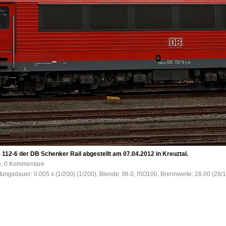
55 112-6 der DB Schenker Rail abgestellt am 07.04.2012 in Kreuztal.
fe, 0 Kommentare
htungsdauer: 0.005 s (1/200) (1/200), Blende: f/8.0, ISO100, Brennweite: 28.00 (28/1