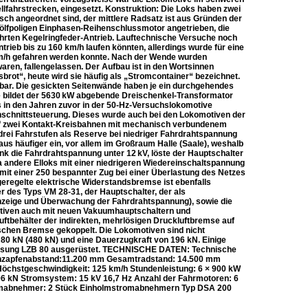
fahrstrecken, eingesetzt. Konstruktion: Die Loks haben zwei
ch angeordnet sind, der mittlere Radsatz ist aus Gründen der
wölfpoligen Einphasen-Reihenschlussmotor angetrieben, die
ährten Kegelringfeder-Antrieb. Lauftechnische Versuche noch
rieb bis zu 160 km/h laufen könnten, allerdings wurde für eine
km/h gefahren werden konnte. Nach der Wende wurden
ren, fallengelassen. Der Aufbau ist in den Wortsinnen
ot“, heute wird sie häufig als „Stromcontainer“ bezeichnet.
ar. Die gesickten Seitenwände haben je ein durchgehendes
e bildet der 5630 kW abgebende Dreischenkel-Transformator
 in den Jahren zuvor in der 50-Hz-Versuchslokomotive
schnittsteuerung. Dieses wurde auch bei den Lokomotiven der
auf zwei Kontakt-Kreisbahnen mit mechanisch verbundenem
n drei Fahrstufen als Reserve bei niedriger Fahrdrahtspannung
us häufiger ein, vor allem im Großraum Halle (Saale), weshalb
nk die Fahrdrahtspannung unter 12 kV, löste der Hauptschalter
a andere Elloks mit einer niedrigeren Wiedereinschaltspannung
mit einer 250 bespannter Zug bei einer Überlastung des Netzes
geregelte elektrische Widerstandsbremse ist ebenfalls
des Typs VM 28-31, der Hauptschalter, der als
Anzeige und Überwachung der Fahrdrahtspannung), sowie die
tiven auch mit neuen Vakuumhauptschaltern und
tbehälter der indirekten, mehrlösigen Druckluftbremse auf
schen Bremse gekoppelt. Die Lokomotiven sind nicht
 80 kN (480 kN) und eine Dauerzugkraft von 196 kN. Einige
lussung LZB 80 ausgerüstet. TECHNISCHE DATEN: Technische
ehzapfenabstand:11.200 mm Gesamtradstand: 14.500 mm
Höchstgeschwindigkeit: 125 km/h Stundenleistung: 6 × 900 kW
196 kN Stromsystem: 15 kV 16,7 Hz Anzahl der Fahrmotoren: 6
tromabnehmer: 2 Stück Einholmstromabnehmern Typ DSA 200