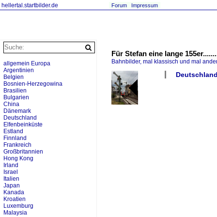
hellertal.startbilder.de
Forum
Impressum
Für Stefan eine lange 155er.....
Bahnbilder, mal klassisch und mal ande
allgemein Europa
Argentinien
Deutschland 
Belgien
Bosnien-Herzegowina
Brasilien
Bulgarien
China
Dänemark
Deutschland
Elfenbeinküste
Estland
Finnland
Frankreich
Großbritannien
Hong Kong
Irland
Israel
Italien
Japan
Kanada
Kroatien
Luxemburg
Malaysia