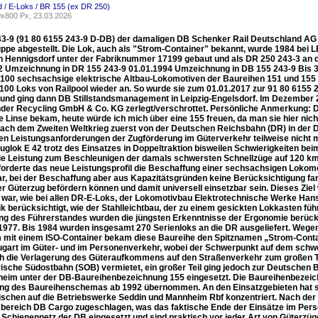
 / E-Loks / BR 155 (ex DR 250)
x800 Px, 23.03.2026
43-9 (91 80 6155 243-9 D-DB) der damaligen DB Schenker Rail Deutschland AG (h
uppe abgestellt. Die Lok, auch als "Strom-Container" bekannt, wurde 1984 be
in Hennigsdorf unter der Fabriknummer 17199 gebaut und als DR 250 243-3 an d
2 Umzeichnung in DR 155 243-9 01.01.1994 Umzeichnung in DB 155 243-9 Bis 3
 100 sechsachsige elektrische Altbau-Lokomotiven der Baureihen 151 und 155 
 100 Loks von Railpool wieder an. So wurde sie zum 01.01.2017 zur 91 80 615
 und ging dann DB Stillstandsmanagement in Leipzig-Engelsdorf. Im Dezember 
der Recycling GmbH & Co. KG zerlegt/verschrottet. Persönliche Anmerkung: Dam
e Linse bekam, heute würde ich mich über eine 155 freuen, da man sie hier nich
nach dem Zweiten Weltkrieg zuerst von der Deutschen Reichsbahn (DR) in der 
en Leistungsanforderungen der Zugförderung im Güterverkehr teilweise nicht
zuglok E 42 trotz des Einsatzes in Doppeltraktion bisweilen Schwierigkeiten b
die Leistung zum Beschleunigen der damals schwersten Schnellzüge auf 120 km
orderte das neue Leistungsprofil die Beschaffung einer sechsachsigen Lokomotive
r, bei der Beschaffung aber aus Kapazitätsgründen keine Berücksichtigung fand
r Güterzug befördern können und damit universell einsetzbar sein. Dieses Ziel
r war, wie bei allen DR-E-Loks, der Lokomotivbau Elektrotechnische Werke Han
k berücksichtigt, wie der Stahlleichtbau, der zu einem gesickten Lokkasten füh
ng des Führerstandes wurden die jüngsten Erkenntnisse der Ergonomie berücks
 1977. Bis 1984 wurden insgesamt 270 Serienloks an die DR ausgeliefert. Weg
m mit einem ISO-Container bekam diese Baureihe den Spitznamen „Strom-Conta
Zugart im Güter- und im Personenverkehr, wobei der Schwerpunkt auf dem schw
h die Verlagerung des Güteraufkommens auf den Straßenverkehr zum großen Teil
ische Südostbahn (SOB) vermietet, ein großer Teil ging jedoch zur Deutsche
eim unter der DB-Baureihenbezeichnung 155 eingesetzt. Die Baureihenbezeic
ng des Baureihenschemas ab 1992 übernommen. An den Einsatzgebieten hat sich 
ischen auf die Betriebswerke Seddin und Mannheim Rbf konzentriert. Nach der
bereich DB Cargo zugeschlagen, was das faktische Ende der Einsätze im Pers
Schienennetz der DB eingesetzt und sind praktisch vor jeder Art von Güterzü