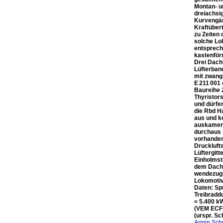
Montan- u
dreiachsi
Kurvengän
Kraftüber
zu Zeiten 
solche Lo
entsprech
kastenför
Drei Dach
Lüfterban
mit zwang
E 211 001
Baureihe 
Thyristors
und dürfe
die Rbd H
aus und k
auskamen,
durchaus 
vorhanden
Druckluft
Lüftergit
Einholmst
dem Dach 
wendezug-
Lokomotiv
Daten: Sp
Treibradd
= 5.400 k
(VEM ECFB
(urspr. S
Armin Sch