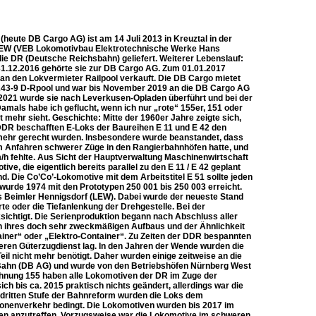
eute DB Cargo AG) ist am 14 Juli 2013 in Kreuztal in der
i LEW (VEB Lokomotivbau Elektrotechnische Werke Hans
ie DR (Deutsche Reichsbahn) geliefert. Weiterer Lebenslauf:
1.12.2016 gehörte sie zur DB Cargo AG. Zum 01.01.2017
an den Lokvermieter Railpool verkauft. Die DB Cargo mietet
5 243-9 D-Rpool und war bis November 2019 an die DB Cargo AG
2021 wurde sie nach Leverkusen-Opladen überführt und bei der
als habe ich geflucht, wenn ich nur „rote“ 155er, 151 oder
t mehr sieht. Geschichte: Mitte der 1960er Jahre zeigte sich,
DDR beschafften E-Loks der Baureihen E 11 und E 42 den
 mehr gerecht wurden. Insbesondere wurde beanstandet, dass
eim Anfahren schwerer Züge in den Rangierbahnhöfen hatte, und
/h fehlte. Aus Sicht der Hauptverwaltung Maschinenwirtschaft
, die eigentlich bereits parallel zu den E 11 / E 42 geplant
. Die Co’Co’-Lokomotive mit dem Arbeitstitel E 51 sollte jeden
 wurde 1974 mit den Prototypen 250 001 bis 250 003 erreicht.
s Beimler Hennigsdorf (LEW). Dabei wurde der neueste Stand
rte oder die Tiefanlenkung der Drehgestelle. Bei der
ichtigt. Die Serienproduktion begann nach Abschluss aller
en ihres doch sehr zweckmäßigen Aufbaus und der Ähnlichkeit
iner“ oder „Elektro-Container“. Zu Zeiten der DDR bespannten
eren Güterzugdienst lag. In den Jahren der Wende wurden die
 nicht mehr benötigt. Daher wurden einige zeitweise an die
n Bahn (DB AG) und wurde von den Betriebshöfen Nürnberg West
hnung 155 haben alle Lokomotiven der DR im Zuge der
bis ca. 2015 praktisch nichts geändert, allerdings war die
 dritten Stufe der Bahnreform wurden die Loks dem
onenverkehr bedingt. Die Lokomotiven wurden bis 2017 im
gen anzutreffen. Vorzugsweise war die Lokomotive im schweren