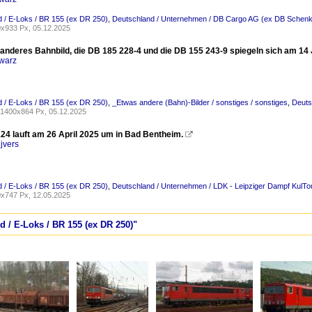
 / E-Loks / BR 155 (ex DR 250)
,
Deutschland / Unternehmen / DB Cargo AG (ex DB Schenk
x933 Px, 05.12.2025
 anderes Bahnbild, die DB 185 228-4 und die DB 155 243-9 spiegeln sich am 14
warz
 / E-Loks / BR 155 (ex DR 250)
,
_Etwas andere (Bahn)-Bilder / sonstiges / sonstiges
,
Deuts
1400x864 Px, 05.12.2025
24 lauft am 26 April 2025 um in Bad Bentheim.

jvers
 / E-Loks / BR 155 (ex DR 250)
,
Deutschland / Unternehmen / LDK - Leipziger Dampf KulTo
x747 Px, 12.05.2025
d / E-Loks / BR 155 (ex DR 250)"