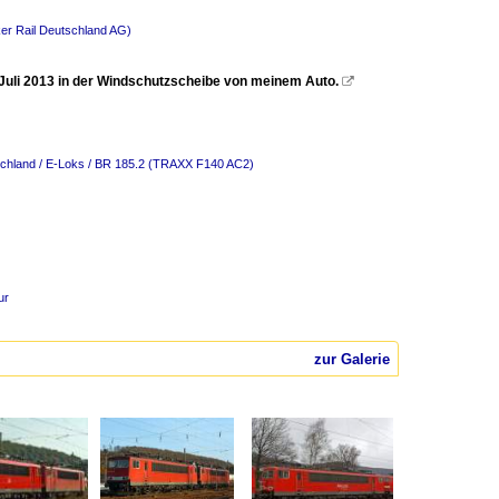
er Rail Deutschland AG)
 Juli 2013 in der Windschutzscheibe von meinem Auto.

chland / E-Loks / BR 185.2 (TRAXX F140 AC2)
ur
zur Galerie