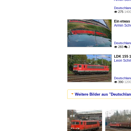
Deutschland
275
1400

Ein etwas
Armin Sch
Deutschland
283

 2
LDK 155 1
Leon Schri
Deutschland
390
1200

Weitere Bilder aus "Deutschlan