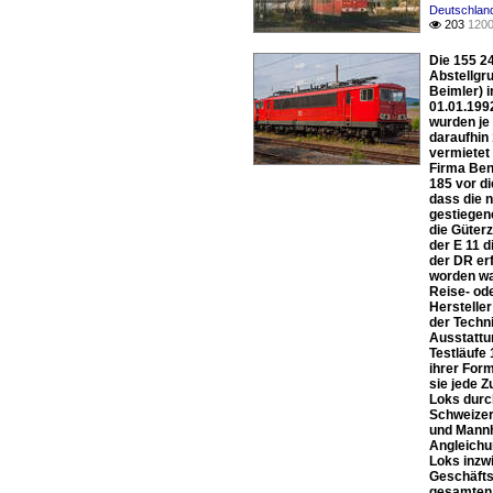
Deutschland
203
1200

Die 155 2
Abstellgr
Beimler) 
01.01.199
wurden je
daraufhin
vermietet
Firma Ben
185 vor di
dass die 
gestiegen
die Güter
der E 11 
der DR erf
worden wa
Reise- ode
Herstelle
der Techni
Ausstattu
Testläufe
ihrer For
sie jede 
Loks durc
Schweizer
und Mannh
Angleichu
Loks inzw
Geschäfts
gesamten 