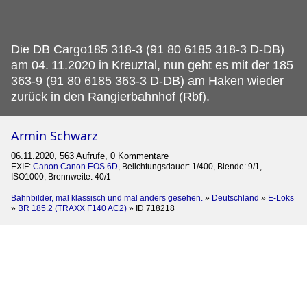
Die DB Cargo185 318-3 (91 80 6185 318-3 D-DB)
am 04.
11.2020 in Kreuztal, nun geht es mit der 185
363-9 (91 80 6185 363-3 D-DB) am Haken wieder
zurück in den Rangierbahnhof (Rbf).
Armin Schwarz
06.11.2020, 563 Aufrufe, 0 Kommentare
EXIF:
Canon Canon EOS 6D
, Belichtungsdauer: 1/400, Blende: 9/1,
ISO1000, Brennweite: 40/1
Bahnbilder, mal klassisch und mal anders gesehen.
»
Deutschland
»
E-Loks
»
BR 185.2 (TRAXX F140 AC2)
»
ID 718218