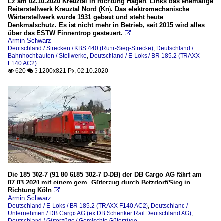
Lz am 02.10.2020 Kreuztal in Richtung Hagen. Links das ehemalige
Reiterstellwerk Kreuztal Nord (Kn). Das elektromechanische
Wärterstellwerk wurde 1931 gebaut und steht heute
Denkmalschutz. Es ist nicht mehr in Betrieb, seit 2015 wird alles
über das ESTW Finnentrop gesteuert.

Armin Schwarz
Deutschland / Strecken / KBS 440 (Ruhr-Sieg-Strecke)
,
Deutschland /
Bahnhochbauten / Stellwerke
,
Deutschland / E-Loks / BR 185.2 (TRAXX
F140 AC2)
620
1200x821 Px, 02.10.2020

 3
Die 185 302-7 (91 80 6185 302-7 D-DB) der DB Cargo AG fährt am
07.03.2020 mit einem gem. Güterzug durch Betzdorf/Sieg in
Richtung Köln

Armin Schwarz
Deutschland / E-Loks / BR 185.2 (TRAXX F140 AC2)
,
Deutschland /
Unternehmen / DB Cargo AG (ex DB Schenker Rail Deutschland AG)
,
Deutschland / Güterzüge / Gemischte Güterzüge