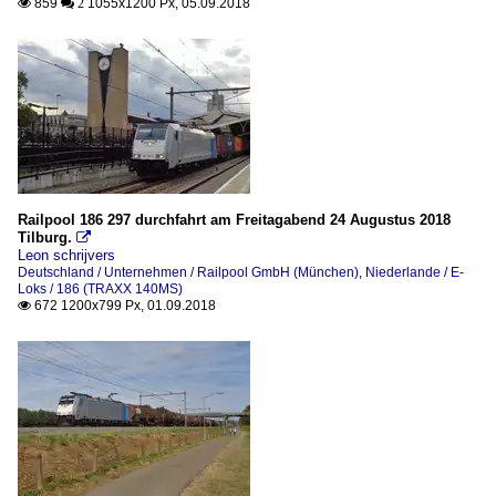
859
1055x1200 Px, 05.09.2018

 2
Railpool 186 297 durchfahrt am Freitagabend 24 Augustus 2018
Tilburg.

Leon schrijvers
Deutschland / Unternehmen / Railpool GmbH (München)
,
Niederlande / E-
Loks / 186 (TRAXX 140MS)
672 1200x799 Px, 01.09.2018
