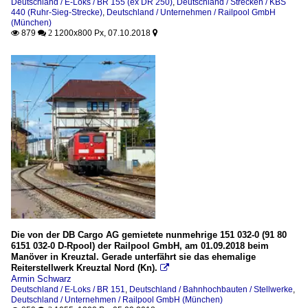
Deutschland / E-Loks / BR 155 (ex DR 250)
,
Deutschland / Strecken / KBS
440 (Ruhr-Sieg-Strecke)
,
Deutschland / Unternehmen / Railpool GmbH
(München)
879
1200x800 Px, 07.10.2018

 2

Die von der DB Cargo AG gemietete nunmehrige 151 032-0 (91 80
6151 032-0 D-Rpool) der Railpool GmbH, am 01.09.2018 beim
Manöver in Kreuztal. Gerade unterfährt sie das ehemalige
Reiterstellwerk Kreuztal Nord (Kn).

Armin Schwarz
Deutschland / E-Loks / BR 151
,
Deutschland / Bahnhochbauten / Stellwerke
,
Deutschland / Unternehmen / Railpool GmbH (München)