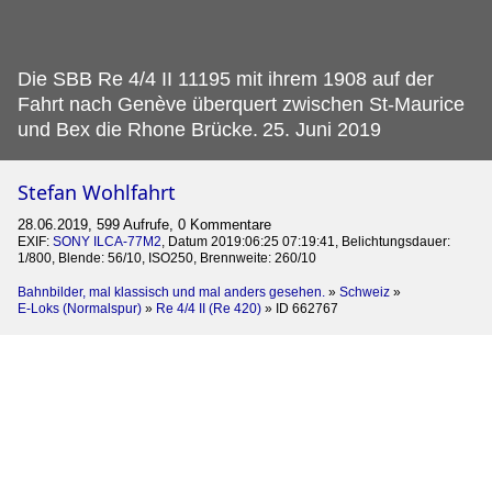
Die SBB Re 4/4 II 11195 mit ihrem 1908 auf der
Fahrt nach Genève überquert zwischen St-Maurice
und Bex die Rhone Brücke.
25. Juni 2019
Stefan Wohlfahrt
28.06.2019, 599 Aufrufe, 0 Kommentare
EXIF:
SONY ILCA-77M2
, Datum 2019:06:25 07:19:41, Belichtungsdauer:
1/800, Blende: 56/10, ISO250, Brennweite: 260/10
Bahnbilder, mal klassisch und mal anders gesehen.
»
Schweiz
»
E-Loks (Normalspur)
»
Re 4/4 II (Re 420)
»
ID 662767