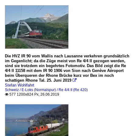
Die HVZ IR 90 vom Wallis nach Lausanne verkehren grundsätzlich
im Gegenlicht; da die Züge meist von Re 4/4 II gezogen werden,
sind sie trotzdem ein begehrtes Fotomotiv. Das Bild zeigt die Re
4/4 II 11158 mit dem IR 90 1906 von Sion nach Genève Aéroport
beim Überqueren der Rhone Brücke kurz vor Bex im noch
schattigen Rhone Tal. 25. Juni 2019

Stefan Wohlfahrt
Schweiz / E-Loks (Normalspur) / Re 4/4 II (Re 420)
577 1200x824 Px, 26.06.2019
