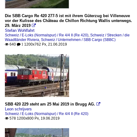
Die SBB Cargo Re 420 277-5 ist mit ihrem Güterzug bei Villeneuve
vor der Kulisse des Château de Chillon Richtung Wallis unterwegs.
29. März 2019

Stefan Wohlfahrt
Schweiz / E-Loks (Normalspur) / Re 4/4 II (Re 420)
,
Schweiz / Strecken / die
Waadtländer Riviera
,
Schweiz / Unternehmen / SBB Cargo (SBBC)
640
1200x762 Px, 21.06.2019

 1
SBB 420 229 steht am 25 Mai 2019 in Brugg AG.

Leon schrijvers
Schweiz / E-Loks (Normalspur) / Re 4/4 II (Re 420)
578 1200x800 Px, 19.06.2019
