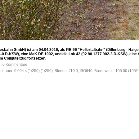
bahn GmbH) ist am 04.04.2016, als RB 96 "Hellertalbahn" (Dillenburg - Haiger 
8-0 D-KSW), eine MaK DE 1002, und die Lok 42 (92 80 1277 902-3 D-KSW), eine
m Coilgüterzug,fortsetzen.
fe, 0 Kommentare
gsdauer: 0.004 s (1/250) (1/250), Blende: f/10.0, ISO640, Brennweite: 105.00 (105/1