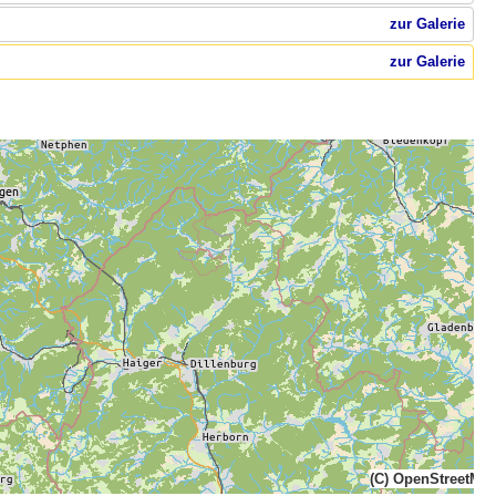
zur Galerie
zur Galerie
(C) OpenStreetMa