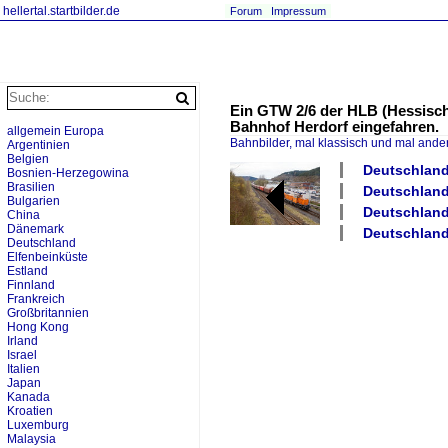
hellertal.startbilder.de
Forum
Impressum
Ein GTW 2/6 der HLB (Hessische
Bahnhof Herdorf eingefahren.
allgemein Europa
Bahnbilder, mal klassisch und mal ande
Argentinien
Belgien
Deutschland 
Bosnien-Herzegowina
Brasilien
Deutschland
Bulgarien
Deutschland
China
Dänemark
Deutschland
Deutschland
Elfenbeinküste
Estland
Finnland
Frankreich
Großbritannien
Hong Kong
Irland
Israel
Italien
Japan
Kanada
Kroatien
Luxemburg
Malaysia