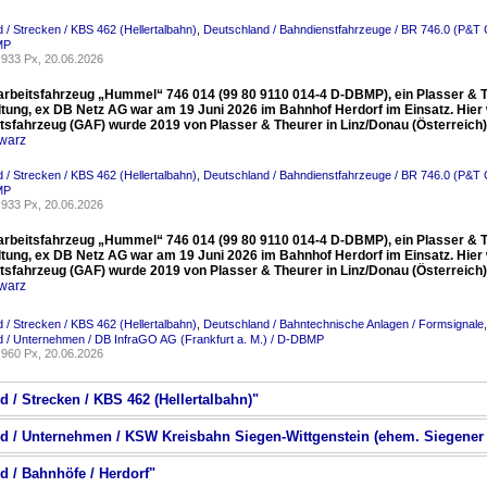
 / Strecken / KBS 462 (Hellertalbahn)
,
Deutschland / Bahndienstfahrzeuge / BR 746.0 (P&
MP
933 Px, 20.06.2026
arbeitsfahrzeug „Hummel“ 746 014 (99 80 9110 014-4 D-DBMP), ein Plasser & T
ltung, ex DB Netz AG war am 19 Juni 2026 im Bahnhof Herdorf im Einsatz. Hier
itsfahrzeug (GAF) wurde 2019 von Plasser & Theurer in Linz/Donau (Österreic
warz
 / Strecken / KBS 462 (Hellertalbahn)
,
Deutschland / Bahndienstfahrzeuge / BR 746.0 (P&
MP
933 Px, 20.06.2026
arbeitsfahrzeug „Hummel“ 746 014 (99 80 9110 014-4 D-DBMP), ein Plasser & T
ltung, ex DB Netz AG war am 19 Juni 2026 im Bahnhof Herdorf im Einsatz. Hier
itsfahrzeug (GAF) wurde 2019 von Plasser & Theurer in Linz/Donau (Österreic
warz
 / Strecken / KBS 462 (Hellertalbahn)
,
Deutschland / Bahntechnische Anlagen / Formsignale
 / Unternehmen / DB InfraGO AG (Frankfurt a. M.) / D-DBMP
960 Px, 20.06.2026
d / Strecken / KBS 462 (Hellertalbahn)"
nd / Unternehmen / KSW Kreisbahn Siegen-Wittgenstein (ehem. Siegener
d / Bahnhöfe / Herdorf"