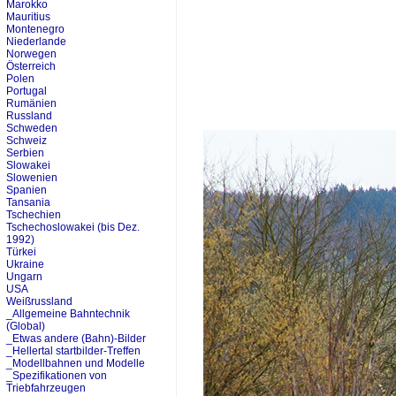
Marokko
Mauritius
Montenegro
Niederlande
Norwegen
Österreich
Polen
Portugal
Rumänien
Russland
Schweden
Schweiz
Serbien
Slowakei
Slowenien
Spanien
Tansania
Tschechien
Tschechoslowakei (bis Dez.
1992)
Türkei
Ukraine
Ungarn
USA
Weißrussland
_Allgemeine Bahntechnik
(Global)
_Etwas andere (Bahn)-Bilder
_Hellertal startbilder-Treffen
_Modellbahnen und Modelle
_Spezifikationen von
Triebfahrzeugen