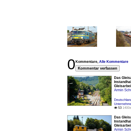
0
Kommentare,
Alle Kommentare
Kommentar verfassen
Das Gleis
Instandha
Gleisarbe
Armin Sch
Deutschland
Unternehme
53
1400x

Das Gleis
Instandha
Gleisarbe
Armin Sch