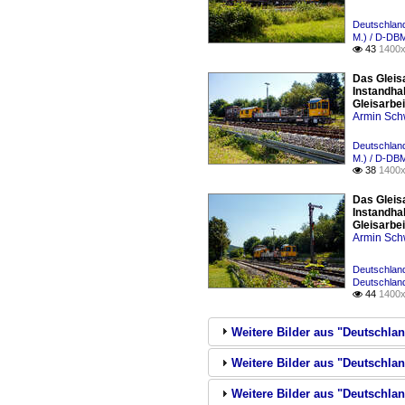
Deutschland
M.) / D-DB
43
1400x

Das Gleis
Instandha
Gleisarbe
Armin Sch
Deutschland
M.) / D-DB
38
1400x

Das Gleis
Instandha
Gleisarbe
Armin Sch
Deutschland
Deutschland
44
1400x

Weitere Bilder aus "Deutschlan
Weitere Bilder aus "Deutschla
Weitere Bilder aus "Deutschlan