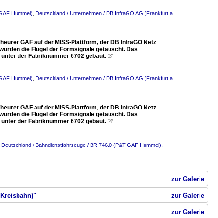
T GAF Hummel)
,
Deutschland / Unternehmen / DB InfraGO AG (Frankfurt a.
heurer GAF auf der MISS-Plattform, der DB InfraGO Netz
 wurden die Flügel der Formsignale getauscht. Das
h) unter der Fabriknummer 6702 gebaut.

T GAF Hummel)
,
Deutschland / Unternehmen / DB InfraGO AG (Frankfurt a.
heurer GAF auf der MISS-Plattform, der DB InfraGO Netz
 wurden die Flügel der Formsignale getauscht. Das
h) unter der Fabriknummer 6702 gebaut.

,
Deutschland / Bahndienstfahrzeuge / BR 746.0 (P&T GAF Hummel)
,
zur Galerie
 Kreisbahn)"
zur Galerie
zur Galerie