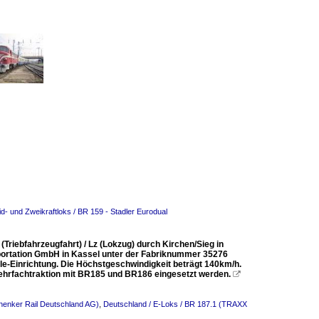
d- und Zweikraftloks / BR 159 - Stadler Eurodual
(Triebfahrzeugfahrt) / Lz (Lokzug) durch Kirchen/Sieg in
ortation GmbH in Kassel unter der Fabriknummer 35276
e-Einrichtung. Die Höchstgeschwindigkeit beträgt 140km/h.
Mehrfachtraktion mit BR185 und BR186 eingesetzt werden.

henker Rail Deutschland AG)
,
Deutschland / E-Loks / BR 187.1 (TRAXX