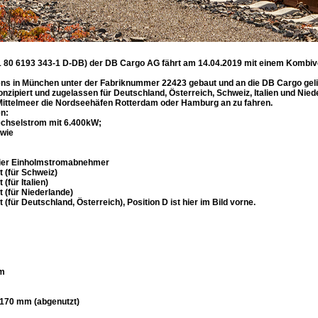
 80 6193 343-1 D-DB) der DB Cargo AG fährt am 14.04.2019 mit einem Kombive
s in München unter der Fabriknummer 22423 gebaut und an die DB Cargo gelie
onzipiert und zugelassen für Deutschland, Österreich, Schweiz, Italien und Nie
Mittelmeer die Nordseehäfen Rotterdam oder Hamburg an zu fahren.
en:
echselstrom mit 6.400kW;
owie
vier Einholmstromabnehmer
t (für Schweiz)
(für Italien)
 (für Niederlande)
(für Deutschland, Österreich), Position D ist hier im Bild vorne.
mm
.170 mm (abgenutzt)