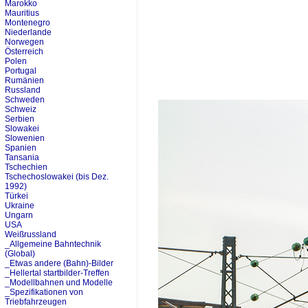
Marokko
Mauritius
Montenegro
Niederlande
Norwegen
Österreich
Polen
Portugal
Rumänien
Russland
Schweden
Schweiz
Serbien
Slowakei
Slowenien
Spanien
Tansania
Tschechien
Tschechoslowakei (bis Dez.
1992)
Türkei
Ukraine
Ungarn
USA
Weißrussland
_Allgemeine Bahntechnik
(Global)
_Etwas andere (Bahn)-Bilder
_Hellertal startbilder-Treffen
_Modellbahnen und Modelle
_Spezifikationen von
Triebfahrzeugen