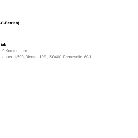
AC-Betrieb)
rieb
fe, 0 Kommentare
gsdauer: 1/500, Blende: 10/1, ISO400, Brennweite: 60/1