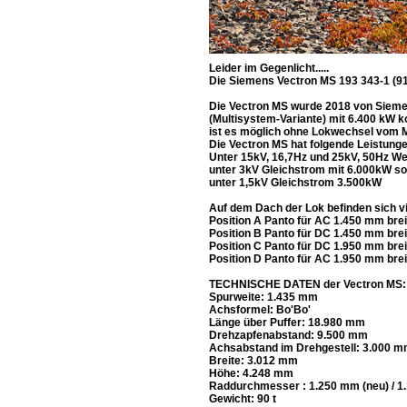
Leider im Gegenlicht.....
Die Siemens Vectron MS 193 343-1 (91
Die Vectron MS wurde 2018 von Siemen
(Multisystem-Variante) mit 6.400 kW k
ist es möglich ohne Lokwechsel vom 
Die Vectron MS hat folgende Leistung
Unter 15kV, 16,7Hz und 25kV, 50Hz W
unter 3kV Gleichstrom mit 6.000kW s
unter 1,5kV Gleichstrom 3.500kW
Auf dem Dach der Lok befinden sich 
Position A Panto für AC 1.450 mm brei
Position B Panto für DC 1.450 mm breit 
Position C Panto für DC 1.950 mm breit
Position D Panto für AC 1.950 mm breit 
TECHNISCHE DATEN der Vectron MS:
Spurweite: 1.435 mm
Achsformel: Bo'Bo'
Länge über Puffer: 18.980 mm
Drehzapfenabstand: 9.500 mm
Achsabstand im Drehgestell: 3.000 
Breite: 3.012 mm
Höhe: 4.248 mm
Raddurchmesser : 1.250 mm (neu) / 1
Gewicht: 90 t