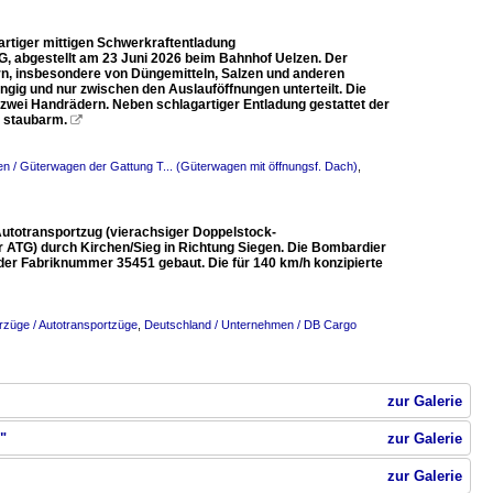
rtiger mittigen Schwerkraftentladung
G, abgestellt am 23 Juni 2026 beim Bahnhof Uelzen. Der
rn, insbesondere von Düngemitteln, Salzen und anderen
ig und nur zwischen den Auslauföffnungen unterteilt. Die
 zwei Handrädern. Neben schlagartiger Entladung gestattet der
d staubarm.

n / Güterwagen der Gattung T... (Güterwagen mit öffnungsf. Dach)
,
Autotransportzug (vierachsiger Doppelstock-
ATG) durch Kirchen/Sieg in Richtung Siegen. Die Bombardier
er Fabriknummer 35451 gebaut. Die für 140 km/h konzipierte
rzüge / Autotransportzüge
,
Deutschland / Unternehmen / DB Cargo
zur Galerie
"
zur Galerie
zur Galerie