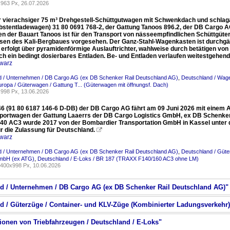
963 Px, 26.07.2026
 vierachsiger 75 m³ Drehgestell-Schüttgutwagen mit Schwenkdach und schlaga
lbstentladewagen) 31 80 0691 768-2, der Gattung Tanoos 896.2, der DB Cargo A
n der Bauart Tanoos ist für den Transport von nässeempfindlichen Schüttgüte
sen des Kali-Bergbaues vorgesehen. Der Ganz-Stahl-Wagenkasten ist durchgäng
 erfolgt über pyramidenförmige Auslauftrichter, wahlweise durch betätigen von
h ein bedingt dosierbares Entladen. Be- und Entladen verlaufen weitestgehen
warz
d / Unternehmen / DB Cargo AG (ex DB Schenker Rail Deutschland AG)
,
Deutschland / Wage
uropa / Güterwagen / Gattung T... (Güterwagen mit öffnungsf. Dach)
998 Px, 13.06.2026
46 (91 80 6187 146-6 D-DB) der DB Cargo AG fährt am 09 Juni 2026 mit einem 
portwagen der Gattung Laaerrs der DB Cargo Logistics GmbH, ex DB Schenker 
0 AC3 wurde 2017 von der Bombardier Transportation GmbH in Kassel unter d
r die Zulassung für Deutschland.

warz
d / Unternehmen / DB Cargo AG (ex DB Schenker Rail Deutschland AG)
,
Deutschland / Güte
GmbH (ex ATG)
,
Deutschland / E-Loks / BR 187 (TRAXX F140/160 AC3 ohne LM)
400x998 Px, 10.06.2026
nd / Unternehmen / DB Cargo AG (ex DB Schenker Rail Deutschland AG)"
nd / Güterzüge / Container- und KLV-Züge (Kombinierter Ladungsverkehr)
tionen von Triebfahrzeugen / Deutschland / E-Loks"