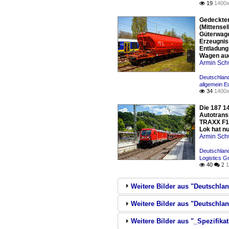
19
1400x

Gedeckter
(Mittense
Güterwage
Erzeugnis
Entladung
Wagen auc
Armin Sch
Deutschlan
allgemein E
34
1400x

Die 187 1
Autotrans
TRAXX F14
Lok hat nu
Armin Sch
Deutschlan
Logistics 
40
1

 2
Weitere Bilder aus "Deutschla
Weitere Bilder aus "Deutschla
Weitere Bilder aus "_Spezifika