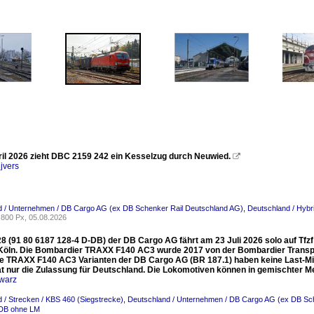
il 2026 zieht DBC 2159 242 ein Kesselzug durch Neuwied.

jvers
d / Unternehmen / DB Cargo AG (ex DB Schenker Rail Deutschland AG)
,
Deutschland / Hybri
800 Px, 05.08.2026
8 (91 80 6187 128-4 D-DB) der DB Cargo AG fährt am 23 Juli 2026 solo auf Tfzf 
Köln. Die Bombardier TRAXX F140 AC3 wurde 2017 von der Bombardier Transp
ie TRAXX F140 AC3 Varianten der DB Cargo AG (BR 187.1) haben keine Last-Mil
at nur die Zulassung für Deutschland. Die Lokomotiven können in gemischter 
warz
 / Strecken / KBS 460 (Siegstrecke)
,
Deutschland / Unternehmen / DB Cargo AG (ex DB Sc
DB ohne LM