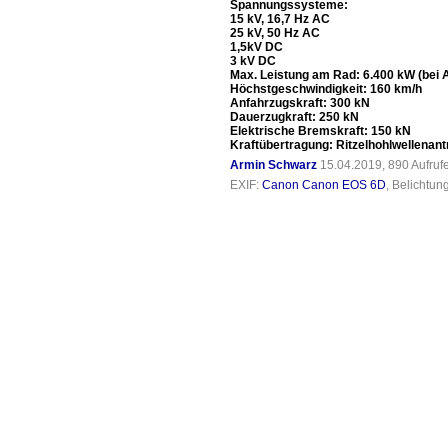
Spannungssysteme:
15 kV, 16,7 Hz AC
25 kV, 50 Hz AC
1,5kV DC
3 kV DC
Max. Leistung am Rad: 6.400 kW (bei 
Höchstgeschwindigkeit: 160 km/h
Anfahrzugskraft: 300 kN
Dauerzugkraft: 250 kN
Elektrische Bremskraft: 150 kN
Kraftübertragung: Ritzelhohlwellenant
Armin Schwarz
15.04.2019, 890 Aufru
EXIF:
Canon Canon EOS 6D
, Belichtun