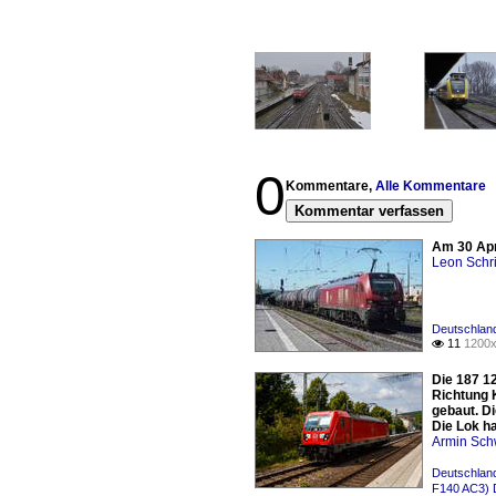
0
Kommentare,
Alle Kommentare
Kommentar verfassen
Am 30 Apr
Leon Schri
Deutschlan
11
1200x

Die 187 12
Richtung 
gebaut. D
Die Lok h
Armin Sch
Deutschland
F140 AC3) 