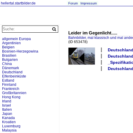
hellertal.startbilder.de
Forum
Impressum
Leider im Gegenlicht.....
Bahnbilder, mal klassisch und mal ande
allgemein Europa
(ID 653478)
Argentinien
Belgien
Deutschland
Bosnien-Herzegowina
Brasilien
Deutschland
Bulgarien
_Spezifikat
China
Dänemark
Deutschland
Deutschland
Elfenbeinküste
Estland
Finnland
Frankreich
Großbritannien
Hong Kong
Irland
Israel
Italien
Japan
Kanada
Kroatien
Luxemburg
Malaysia