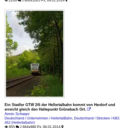
2209
800x1005 Px, 09.01.2014

 3

Ein Stadler GTW 2/6 der Hellertalbahn kommt von Herdorf und
erreicht gleich den Haltepunkt Grünebach Ort.

Armin Schwarz
Deutschland / Unternehmen / HellertalBahn
,
Deutschland / Strecken / KBS
462 (Hellertalbahn)
955
664x980 Px, 06.01.2014

 2
