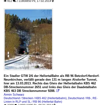
912
1180x850 Px, 17.02.2014

 2

Ein Stadler GTW 2/6 der HellertalBahn als RB 96 Betzdorf-Herdorf-
Neunkirchen, verläßt gerade den 131 m langen Alsdorfer Tunnel,
hier am 13.03.2013. Rechts das Gleis der Hellertalbahn KBS 462
DB-Streckennummer 2651 und links das Gleis der Daadetalbahn
KBS 463 DB Streckennummer 9288.

Armin Schwarz
Deutschland / Strecken / KBS 462 (Hellertalbahn)
,
Deutschland / RB-, RE-
Linien in RLP und SL / RB 96 (Hellertal-Bahn)