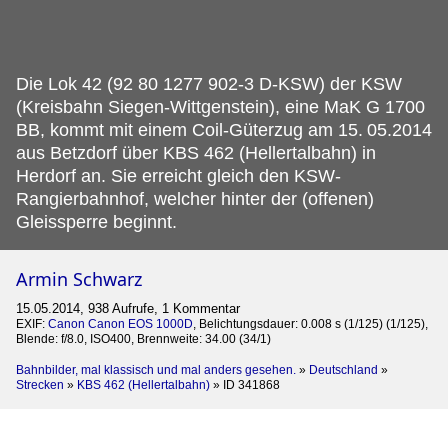
Die Lok 42 (92 80 1277 902-3 D-KSW) der KSW
(Kreisbahn Siegen-Wittgenstein), eine MaK G 1700
BB, kommt mit einem Coil-Güterzug am 15.
05.2014
aus Betzdorf über KBS 462 (Hellertalbahn) in
Herdorf an. Sie erreicht gleich den KSW-
Rangierbahnhof, welcher hinter der (offenen)
Gleissperre beginnt.
Armin Schwarz
15.05.2014, 938 Aufrufe, 1 Kommentar
EXIF:
Canon Canon EOS 1000D
, Belichtungsdauer: 0.008 s (1/125) (1/125),
Blende: f/8.0, ISO400, Brennweite: 34.00 (34/1)
Bahnbilder, mal klassisch und mal anders gesehen.
»
Deutschland
»
Strecken
»
KBS 462 (Hellertalbahn)
»
ID 341868