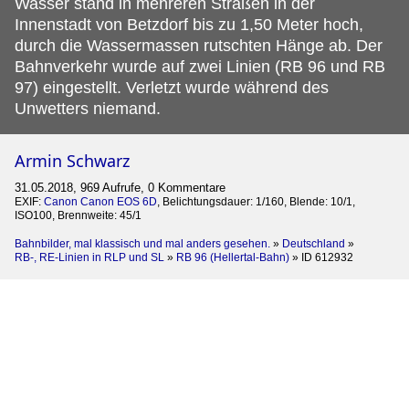
Wasser stand in mehreren Straßen in der
Innenstadt von Betzdorf bis zu 1,50 Meter hoch,
durch die Wassermassen rutschten Hänge ab. Der
Bahnverkehr wurde auf zwei Linien (RB 96 und RB
97) eingestellt. Verletzt wurde während des
Unwetters niemand.
Armin Schwarz
31.05.2018, 969 Aufrufe, 0 Kommentare
EXIF:
Canon Canon EOS 6D
, Belichtungsdauer: 1/160, Blende: 10/1,
ISO100, Brennweite: 45/1
Bahnbilder, mal klassisch und mal anders gesehen.
»
Deutschland
»
RB-, RE-Linien in RLP und SL
»
RB 96 (Hellertal-Bahn)
»
ID 612932