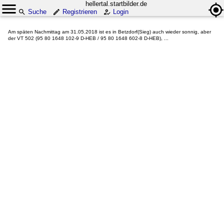
hellertal.startbilder.de
Suche
Registrieren
Login
Am späten Nachmittag am 31.05.2018 ist es in Betzdorf(Sieg) auch wieder sonnig, aber
der VT 502 (95 80 1648 102-9 D-HEB / 95 80 1648 602-8 D-HEB), ...