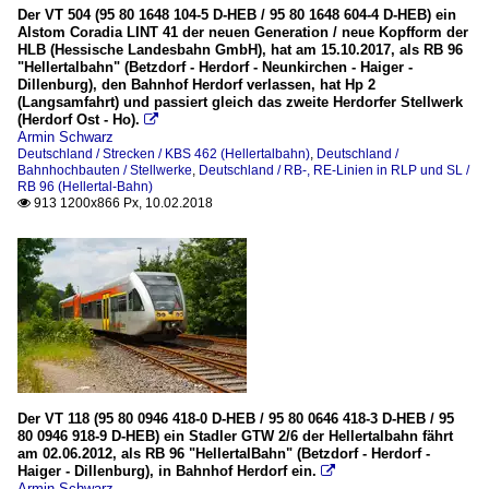
Der VT 504 (95 80 1648 104-5 D-HEB / 95 80 1648 604-4 D-HEB) ein
Alstom Coradia LINT 41 der neuen Generation / neue Kopfform der
HLB (Hessische Landesbahn GmbH), hat am 15.10.2017, als RB 96
"Hellertalbahn" (Betzdorf - Herdorf - Neunkirchen - Haiger -
Dillenburg), den Bahnhof Herdorf verlassen, hat Hp 2
(Langsamfahrt) und passiert gleich das zweite Herdorfer Stellwerk
(Herdorf Ost - Ho).

Armin Schwarz
Deutschland / Strecken / KBS 462 (Hellertalbahn)
,
Deutschland /
Bahnhochbauten / Stellwerke
,
Deutschland / RB-, RE-Linien in RLP und SL /
RB 96 (Hellertal-Bahn)
913 1200x866 Px, 10.02.2018

Der VT 118 (95 80 0946 418-0 D-HEB / 95 80 0646 418-3 D-HEB / 95
80 0946 918-9 D-HEB) ein Stadler GTW 2/6 der Hellertalbahn fährt
am 02.06.2012, als RB 96 "HellertalBahn" (Betzdorf - Herdorf -
Haiger - Dillenburg), in Bahnhof Herdorf ein.

Armin Schwarz