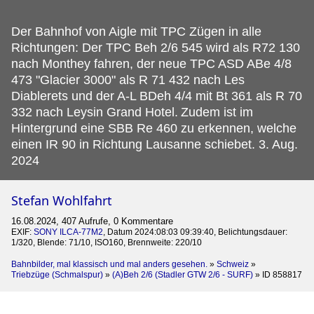
Der Bahnhof von Aigle mit TPC Zügen in alle
Richtungen: Der TPC Beh 2/6 545 wird als R72 130
nach Monthey fahren, der neue TPC ASD ABe 4/8
473 "Glacier 3000" als R 71 432 nach Les
Diablerets und der A-L BDeh 4/4 mit Bt 361 als R 70
332 nach Leysin Grand Hotel.
Zudem ist im
Hintergrund eine SBB Re 460 zu erkennen, welche
einen IR 90 in Richtung Lausanne schiebet. 3. Aug.
2024
Stefan Wohlfahrt
16.08.2024, 407 Aufrufe, 0 Kommentare
EXIF:
SONY ILCA-77M2
, Datum 2024:08:03 09:39:40, Belichtungsdauer:
1/320, Blende: 71/10, ISO160, Brennweite: 220/10
Bahnbilder, mal klassisch und mal anders gesehen.
»
Schweiz
»
Triebzüge (Schmalspur)
»
(A)Beh 2/6 (Stadler GTW 2/6 - SURF)
»
ID 858817