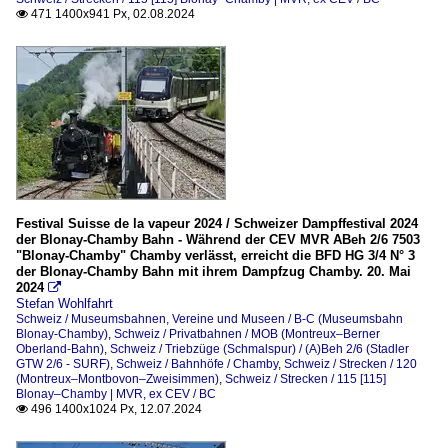
471 1400x941 Px, 02.08.2024

Festival Suisse de la vapeur 2024 / Schweizer Dampffestival 2024
der Blonay-Chamby Bahn - Während der CEV MVR ABeh 2/6 7503
"Blonay-Chamby" Chamby verlässt, erreicht die BFD HG 3/4 N° 3
der Blonay-Chamby Bahn mit ihrem Dampfzug Chamby. 20. Mai
2024

Stefan Wohlfahrt
Schweiz / Museumsbahnen, Vereine und Museen / B-C (Museumsbahn
Blonay-Chamby)
,
Schweiz / Privatbahnen / MOB (Montreux–Berner
Oberland-Bahn)
,
Schweiz / Triebzüge (Schmalspur) / (A)Beh 2/6 (Stadler
GTW 2/6 - SURF)
,
Schweiz / Bahnhöfe / Chamby
,
Schweiz / Strecken / 120
(Montreux–Montbovon–Zweisimmen)
,
Schweiz / Strecken / 115 [115]
Blonay–Chamby | MVR, ex CEV / BC
496 1400x1024 Px, 12.07.2024
