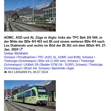
AOMC, ASD und AL Züge in Aigle: links der TPC Beh 2/6 544, in
der Mitte der BDe 4/4 403 mit Bt und einem weiteren BDe 4/4 nach
Les Diablerets und rechts im Bild der Bt 361 mit dem BDeh 4/4. 27.
Jan. 2024

Stefan Wohlfahrt
Schweiz / Privatbahnen / TPC (ASD, AL, AOMC und BVB)
,
Schweiz /
Triebzüge (Schmalspur) / BDe 4/4 (1.000 mm)
,
Schweiz / Triebzüge
(Schmalspur) / (A)Beh 2/6 (Stadler GTW 2/6 - SURF)
,
Schweiz / Triebzüge
(Schmalspur) / BDeh 4/4
,
Schweiz / Bahnhöfe / Aigle
463 1400x899 Px, 06.07.2024
