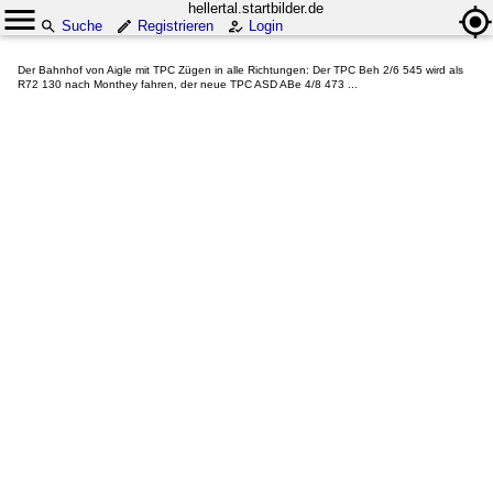
hellertal.startbilder.de
Suche
Registrieren
Login
Der Bahnhof von Aigle mit TPC Zügen in alle Richtungen: Der TPC Beh 2/6 545 wird als
R72 130 nach Monthey fahren, der neue TPC ASD ABe 4/8 473 ...