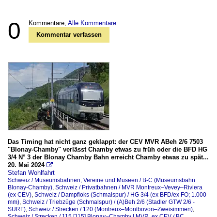
0
Kommentare,
Alle Kommentare
Kommentar verfassen
Das Timing hat nicht ganz geklappt: der CEV MVR ABeh 2/6 7503
"Blonay-Chamby" verlässt Chamby etwas zu früh oder die BFD HG
3/4 N° 3 der Blonay Chamby Bahn erreicht Chamby etwas zu spät...
20. Mai 2024

Stefan Wohlfahrt
Schweiz / Museumsbahnen, Vereine und Museen / B-C (Museumsbahn
Blonay-Chamby)
,
Schweiz / Privatbahnen / MVR Montreux–Vevey–Riviera
(ex CEV)
,
Schweiz / Dampfloks (Schmalspur) / HG 3/4 (ex BFD/ex FO; 1.000
mm)
,
Schweiz / Triebzüge (Schmalspur) / (A)Beh 2/6 (Stadler GTW 2/6 -
SURF)
,
Schweiz / Strecken / 120 (Montreux–Montbovon–Zweisimmen)
,
Schweiz / Strecken / 115 [115] Blonay–Chamby | MVR, ex CEV / BC