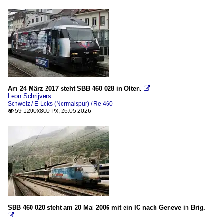
2022
Brig
2023
Göschenen
2024
Interlaken Ost
2025
Lausanne
2026
Martigny (Martinach)
Montreux
Am 24 März 2017 steht SBB 460 028 in Olten.

Morges
Leon Schrijvers
Schweiz / E-Loks (Normalspur) / Re 460
Spiez
59 1200x800 Px, 26.05.2026

Vevey
Bahntechnische Anlagen
Formsignale
Bildreportagen
Eröffnung Gotthardbasistunnel 2016
SBB 460 020 steht am 20 Mai 2006 mit ein IC nach Geneve in Brig.
