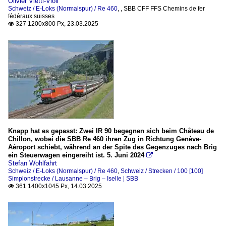
Olivier Vietti-Violi
Schweiz / E-Loks (Normalspur) / Re 460
,
,
SBB CFF FFS Chemins de fer
fédéraux suisses
327 1200x800 Px, 23.03.2025

Knapp hat es gepasst: Zwei IR 90 begegnen sich beim Château de
Chillon, wobei die SBB Re 460 ihren Zug in Richtung Genève-
Aéroport schiebt, während an der Spite des Gegenzuges nach Brig
ein Steuerwagen eingereiht ist. 5. Juni 2024

Stefan Wohlfahrt
Schweiz / E-Loks (Normalspur) / Re 460
,
Schweiz / Strecken / 100 [100]
Simplonstrecke / Lausanne – Brig – Iselle | SBB
361 1400x1045 Px, 14.03.2025
