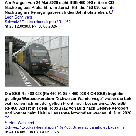
Am Morgen von 24 Mai 2026 steht SBB 460 090 mit ein CD-
Domodossola
2010
Nachtzug aus Praha hl.n. in Zürich HB -die 460 090 soll der
Nachtzug ins Reinigungsbereich des Bahnhofs ziehen.

2010
Leon Schrijvers
Dieselloks (Locomotori Diesel)
Schweiz / E-Loks (Normalspur) / Re 460
2011
23 1200x800 Px, 10.06.2026

D.245
2012
2013
E-Loks (Locomotiva elettrica)
2014
E.444
2015
Schweiz
2016
2017
Bahnhochbauten
2018
Brücken
Die SBB Re 460 028 (Re 460 91 85 4 460 028-4 CH-SBB) trägt die
2019
gefällige Werbedekoration "Schweizer Wanderwege" wobei die Lok
wahrscheinlich mit der gelben Front noch besser wirkt. Die SBB
Bahnhöfe
Re 460 028 ist mit dem IR 95 1712 von Brig nach Genève Aéroport
2020
und konnte beim Halt in Lausanne fotografiert werden. 4. Juni 2026
Aigle

2020
Stefan Wohlfahrt
Airolo
Schweiz / E-Loks (Normalspur) / Re 460
,
Schweiz / Bahnhöfe / Lausanne
2021
41 1400x1108 Px, 04.06.2026

Basel SBB