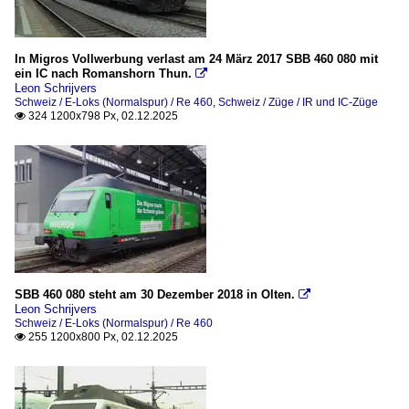
MOB (Montreux–Berner Oberland-Bahn)
SOB (Südostbahn)
In Migros Vollwerbung verlast am 24 März 2017 SBB 460 080 mit
TPC (ASD, AL, AOMC und BVB)
ein IC nach Romanshorn Thun.

WB Waldenburgerbahn
Leon Schrijvers
Schweiz / E-Loks (Normalspur) / Re 460
,
Schweiz / Züge / IR und IC-Züge
324 1200x798 Px, 02.12.2025

Sonstige
Sonstiges
Standseilbahnen
Harderbahn
Strecken
SBB 460 080 steht am 30 Dezember 2018 in Olten.

100 [100] Simplonstrecke / Lausanne – Brig – Iselle | SBB
Leon Schrijvers
Schweiz / E-Loks (Normalspur) / Re 460
300 [330] Lötschberglinie Spiez - Frutigen (LBS / LBT)
255 1200x800 Px, 02.12.2025

Alte Hauensteinlinie (Olten - Läufelfingen - Sissach)
die Gotthardbahn (Luzern - Bellinzona - Chiasso/Luino/Lo
die Waadtländer Riviera