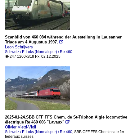
im Lavaux
Triebzüge (Normalspur)
RABDe 500 (ICN)
Scanbild von 460 084 während der Ausstellung in Lausanner
Triage am 4 Augustus 1997.
RABe 502 / RABDe 502 (Twindexx Swiss Express / FV-Dost

Leon Schrijvers
RABe 511 (DOSTO / KISS)
Schweiz / E-Loks (Normalspur) / Re 460
247 1200x818 Px, 02.12.2025

RABe 526 (Stadler GTW, elektrisch)
RBDe 560 NPZ Domino (ex NPZ, ex RBDe 4/4)
Triebzüge (Schmalspur)
(A)Beh 2/6 (Stadler GTW 2/6 - SURF)
ABe 4/8 bzw. 4/12 - TPC, tansN und CJ (Stadler)
2025-01-24.SBB CFF FFS Chem. de St-Triphon Aigle locomotive
Wagen (Normalspur)
électrique Re 460 006 "Lavaux"

Olivier Vietti-Violi
Personenwagen
Schweiz / E-Loks (Normalspur) / Re 460
,
SBB CFF FFS Chemins de fer
fédéraux suisses