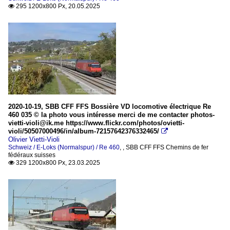
295 1200x800 Px, 20.05.2025

2020-10-19, SBB CFF FFS Bossière VD locomotive électrique Re
460 035 © la photo vous intéresse merci de me contacter photos-
vietti-violi@ik.me https://www.flickr.com/photos/ovietti-
violi/50507000496/in/album-72157642376332465/

Olivier Vietti-Violi
Schweiz / E-Loks (Normalspur) / Re 460
,
,
SBB CFF FFS Chemins de fer
fédéraux suisses
329 1200x800 Px, 23.03.2025
