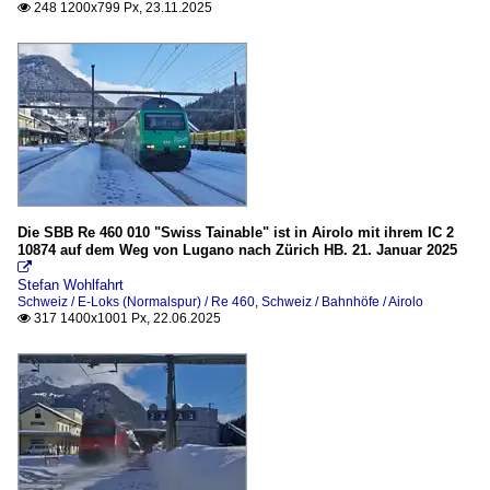
248 1200x799 Px, 23.11.2025

zb (Zentralbahn)
Brünigbahn (ex SBB Brünigbahn)
Züge
IR und IC-Züge
Die SBB Re 460 010 "Swiss Tainable" ist in Airolo mit ihrem IC 2
10874 auf dem Weg von Lugano nach Zürich HB. 21. Januar 2025

Stefan Wohlfahrt
Schweiz / E-Loks (Normalspur) / Re 460
,
Schweiz / Bahnhöfe / Airolo
317 1400x1001 Px, 22.06.2025
