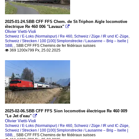
2025-01-24.SBB CFF FFS Chem. de St-Triphon Aigle locomotive
électrique Re 460 006 "Lavaux"

Olivier Vietti-Violi
Schweiz / E-Loks (Normalspur) / Re 460
,
Schweiz / Züge / IR und IC-Züge
,
Schweiz / Strecken / 100 [100] Simplonstrecke / Lausanne – Brig – Iselle |
SBB
,
,
SBB CFF FFS Chemins de fer fédéraux suisses
369 1200x799 Px, 25.02.2025

2025-02-06.SBB CFF FFS Sion locomotive électrique Re 460 009
"Le Jet d'eau"

Olivier Vietti-Violi
Schweiz / E-Loks (Normalspur) / Re 460
,
Schweiz / Züge / IR und IC-Züge
,
Schweiz / Strecken / 100 [100] Simplonstrecke / Lausanne – Brig – Iselle |
SBB
,
,
SBB CFF FFS Chemins de fer fédéraux suisses