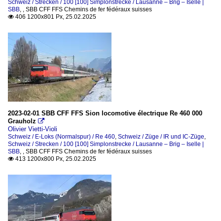
Schweiz / Strecken / 100 [100] Simplonstrecke / Lausanne – Brig – Iselle |
SBB
,
,
SBB CFF FFS Chemins de fer fédéraux suisses
406 1200x801 Px, 25.02.2025

2023-02-01 SBB CFF FFS Sion locomotive électrique Re 460 000
Grauholz

Olivier Vietti-Violi
Schweiz / E-Loks (Normalspur) / Re 460
,
Schweiz / Züge / IR und IC-Züge
,
Schweiz / Strecken / 100 [100] Simplonstrecke / Lausanne – Brig – Iselle |
SBB
,
,
SBB CFF FFS Chemins de fer fédéraux suisses
413 1200x800 Px, 25.02.2025
