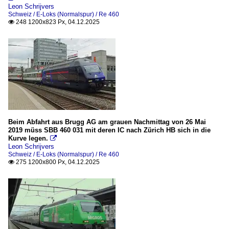
BLS Bern-Lötschberg-Simplon-Bahn
Leon Schrijvers
Schweiz / E-Loks (Normalspur) / Re 460
248 1200x823 Px, 04.12.2025

Loks
Personenverkehr
Dieselloks (Normalspur)
Am 841 (Alsthom GA-DE 900/AS)
Am 847
E-Loks (Normalspur)
Beim Abfahrt aus Brugg AG am grauen Nachmittag von 26 Mai
2019 müss SBB 460 031 mit deren IC nach Zürich HB sich in die
Spezifikationen der Baureihen
Kurve legen.

Leon Schrijvers
Re 4/4 II (Re 420)
Schweiz / E-Loks (Normalspur) / Re 460
275 1200x800 Px, 04.12.2025

Re 465 (BLS)
Te III (Normalspur)
Privatbahnen
BAM (Bière–Apples–Morges), heute MBC