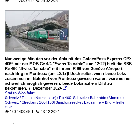
411 1200x799 Px, 25.02.2025

Nur wenige Minuten vor der Ankunft des GoldenPass Express GPX
4065 mit der MOB Ge 4/4 "Swiss Tainable" (um 12:22) hielt die SBB
Re 460 "Swiss Tainable" mit ihrem IR 90 von Genève Aéroport
nach Brig in Montreux (um 12:17)! Doch selbst wenn beide Loks
zusammen im Bahnhof von Montreux gewesen wären, wäre es nur
schwerlich möglich gewesen, beide Loks auf ein Bild zu
bekommen. 7. Dezember 2024

Stefan Wohlfahrt
Schweiz / E-Loks (Normalspur) / Re 460
,
Schweiz / Bahnhöfe / Montreux
,
Schweiz / Strecken / 100 [100] Simplonstrecke / Lausanne – Brig – Iselle |
SBB
430 1400x901 Px, 13.12.2024
