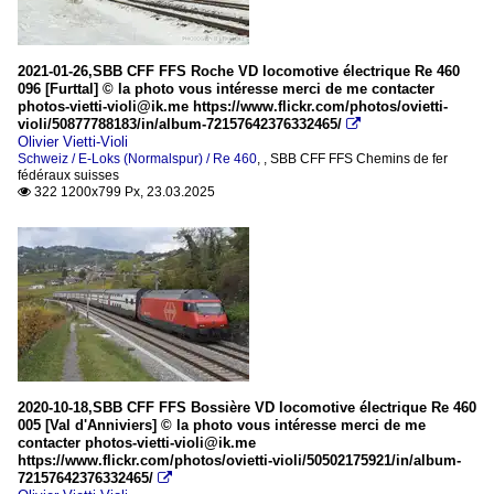
2021-01-26,SBB CFF FFS Roche VD locomotive électrique Re 460
096 [Furttal] © la photo vous intéresse merci de me contacter
photos-vietti-violi@ik.me https://www.flickr.com/photos/ovietti-
violi/50877788183/in/album-72157642376332465/

Olivier Vietti-Violi
Schweiz / E-Loks (Normalspur) / Re 460
,
,
SBB CFF FFS Chemins de fer
fédéraux suisses
322 1200x799 Px, 23.03.2025

2020-10-18,SBB CFF FFS Bossière VD locomotive électrique Re 460
005 [Val d'Anniviers] © la photo vous intéresse merci de me
contacter photos-vietti-violi@ik.me
https://www.flickr.com/photos/ovietti-violi/50502175921/in/album-
72157642376332465/
