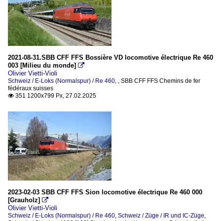
2021-08-31.SBB CFF FFS Bossière VD locomotive électrique Re 460
003 [Milieu du monde]

Olivier Vietti-Violi
Schweiz / E-Loks (Normalspur) / Re 460
,
,
SBB CFF FFS Chemins de fer
fédéraux suisses
351 1200x799 Px, 27.02.2025

2023-02-03 SBB CFF FFS Sion locomotive électrique Re 460 000
[Grauholz]

Olivier Vietti-Violi
Schweiz / E-Loks (Normalspur) / Re 460
,
Schweiz / Züge / IR und IC-Züge
,