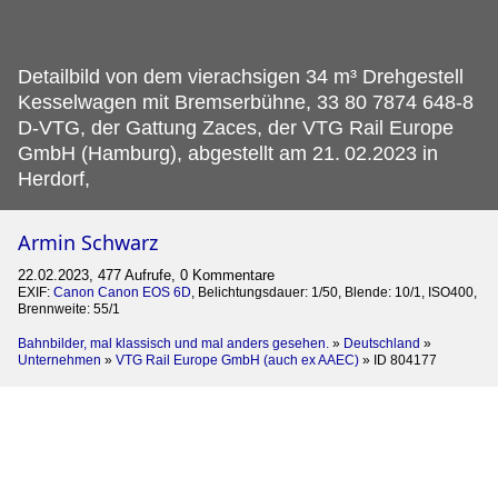
Detailbild von dem vierachsigen 34 m³ Drehgestell
Kesselwagen mit Bremserbühne, 33 80 7874 648-8
D-VTG, der Gattung Zaces, der VTG Rail Europe
GmbH (Hamburg), abgestellt am 21.
02.2023 in
Herdorf,
Armin Schwarz
22.02.2023, 477 Aufrufe, 0 Kommentare
EXIF:
Canon Canon EOS 6D
, Belichtungsdauer: 1/50, Blende: 10/1, ISO400,
Brennweite: 55/1
Bahnbilder, mal klassisch und mal anders gesehen.
»
Deutschland
»
Unternehmen
»
VTG Rail Europe GmbH (auch ex AAEC)
»
ID 804177