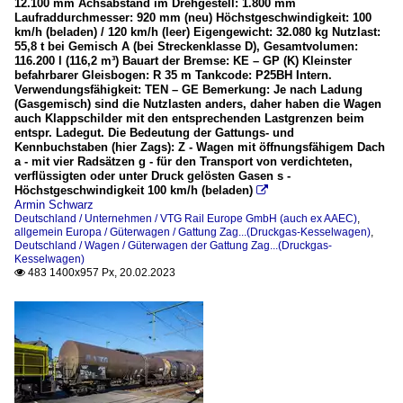
12.100 mm Achsabstand im Drehgestell: 1.800 mm
Laufraddurchmesser: 920 mm (neu) Höchstgeschwindigkeit: 100
km/h (beladen) / 120 km/h (leer) Eigengewicht: 32.080 kg Nutzlast:
55,8 t bei Gemisch A (bei Streckenklasse D), Gesamtvolumen:
116.200 l (116,2 m³) Bauart der Bremse: KE – GP (K) Kleinster
befahrbarer Gleisbogen: R 35 m Tankcode: P25BH Intern.
Verwendungsfähigkeit: TEN – GE Bemerkung: Je nach Ladung
(Gasgemisch) sind die Nutzlasten anders, daher haben die Wagen
auch Klappschilder mit den entsprechenden Lastgrenzen beim
entspr. Ladegut. Die Bedeutung der Gattungs- und
Kennbuchstaben (hier Zags): Z - Wagen mit öffnungsfähigem Dach
a - mit vier Radsätzen g - für den Transport von verdichteten,
verflüssigten oder unter Druck gelösten Gasen s -
Höchstgeschwindigkeit 100 km/h (beladen)

Armin Schwarz
Deutschland / Unternehmen / VTG Rail Europe GmbH (auch ex AAEC)
,
allgemein Europa / Güterwagen / Gattung Zag...(Druckgas-Kesselwagen)
,
Deutschland / Wagen / Güterwagen der Gattung Zag...(Druckgas-
Kesselwagen)
483 1400x957 Px, 20.02.2023
