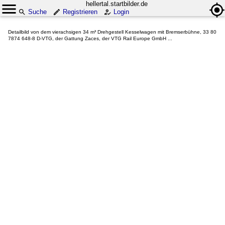
hellertal.startbilder.de
Suche
Registrieren
Login
Detailbild von dem vierachsigen 34 m³ Drehgestell Kesselwagen mit Bremserbühne, 33 80
7874 648-8 D-VTG, der Gattung Zaces, der VTG Rail Europe GmbH ...