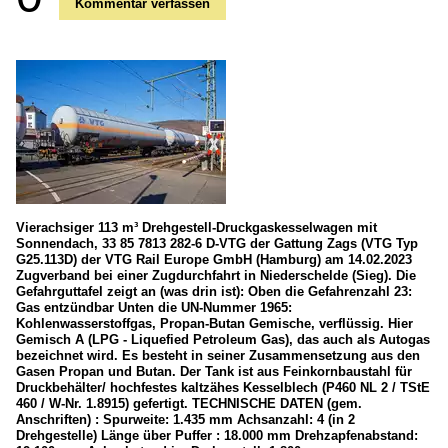
Kommentar verfassen
Vierachsiger 113 m³ Drehgestell-Druckgaskesselwagen mit
Sonnendach, 33 85 7813 282-6 D-VTG der Gattung Zags (VTG Typ
G25.113D) der VTG Rail Europe GmbH (Hamburg) am 14.02.2023
Zugverband bei einer Zugdurchfahrt in Niederschelde (Sieg). Die
Gefahrguttafel zeigt an (was drin ist): Oben die Gefahrenzahl 23:
Gas entzündbar Unten die UN-Nummer 1965:
Kohlenwasserstoffgas, Propan-Butan Gemische, verflüssig. Hier
Gemisch A (LPG - Liquefied Petroleum Gas), das auch als Autogas
bezeichnet wird. Es besteht in seiner Zusammensetzung aus den
Gasen Propan und Butan. Der Tank ist aus Feinkornbaustahl für
Druckbehälter/ hochfestes kaltzähes Kesselblech (P460 NL 2 / TStE
460 / W-Nr. 1.8915) gefertigt. TECHNISCHE DATEN (gem.
Anschriften) : Spurweite: 1.435 mm Achsanzahl: 4 (in 2
Drehgestelle) Länge über Puffer : 18.000 mm Drehzapfenabstand: