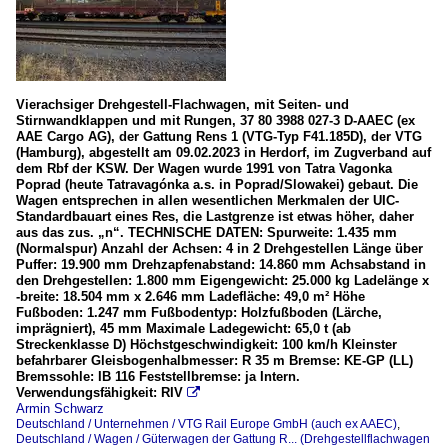
Vierachsiger Drehgestell-Flachwagen, mit Seiten- und
Stirnwandklappen und mit Rungen, 37 80 3988 027-3 D-AAEC (ex
AAE Cargo AG), der Gattung Rens 1 (VTG-Typ F41.185D), der VTG
(Hamburg), abgestellt am 09.02.2023 in Herdorf, im Zugverband auf
dem Rbf der KSW. Der Wagen wurde 1991 von Tatra Vagonka
Poprad (heute Tatravagónka a.s. in Poprad/Slowakei) gebaut. Die
Wagen entsprechen in allen wesentlichen Merkmalen der UIC-
Standardbauart eines Res, die Lastgrenze ist etwas höher, daher
aus das zus. „n“. TECHNISCHE DATEN: Spurweite: 1.435 mm
(Normalspur) Anzahl der Achsen: 4 in 2 Drehgestellen Länge über
Puffer: 19.900 mm Drehzapfenabstand: 14.860 mm Achsabstand in
den Drehgestellen: 1.800 mm Eigengewicht: 25.000 kg Ladelänge x
-breite: 18.504 mm x 2.646 mm Ladefläche: 49,0 m² Höhe
Fußboden: 1.247 mm Fußbodentyp: Holzfußboden (Lärche,
imprägniert), 45 mm Maximale Ladegewicht: 65,0 t (ab
Streckenklasse D) Höchstgeschwindigkeit: 100 km/h Kleinster
befahrbarer Gleisbogenhalbmesser: R 35 m Bremse: KE-GP (LL)
Bremssohle: IB 116 Feststellbremse: ja Intern.
Verwendungsfähigkeit: RIV

Armin Schwarz
Deutschland / Unternehmen / VTG Rail Europe GmbH (auch ex AAEC)
,
Deutschland / Wagen / Güterwagen der Gattung R... (Drehgestellflachwagen