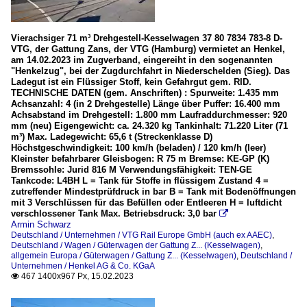
Vierachsiger 71 m³ Drehgestell-Kesselwagen 37 80 7834 783-8 D-
VTG, der Gattung Zans, der VTG (Hamburg) vermietet an Henkel,
am 14.02.2023 im Zugverband, eingereiht in den sogenannten
"Henkelzug", bei der Zugdurchfahrt in Niederschelden (Sieg). Das
Ladegut ist ein Flüssiger Stoff, kein Gefahrgut gem. RID.
TECHNISCHE DATEN (gem. Anschriften) : Spurweite: 1.435 mm
Achsanzahl: 4 (in 2 Drehgestelle) Länge über Puffer: 16.400 mm
Achsabstand im Drehgestell: 1.800 mm Laufraddurchmesser: 920
mm (neu) Eigengewicht: ca. 24.320 kg Tankinhalt: 71.220 Liter (71
m³) Max. Ladegewicht: 65,6 t (Streckenklasse D)
Höchstgeschwindigkeit: 100 km/h (beladen) / 120 km/h (leer)
Kleinster befahrbarer Gleisbogen: R 75 m Bremse: KE-GP (K)
Bremssohle: Jurid 816 M Verwendungsfähigkeit: TEN-GE
Tankcode: L4BH L = Tank für Stoffe in flüssigem Zustand 4 =
zutreffender Mindestprüfdruck in bar B = Tank mit Bodenöffnungen
mit 3 Verschlüssen für das Befüllen oder Entleeren H = luftdicht
verschlossener Tank Max. Betriebsdruck: 3,0 bar

Armin Schwarz
Deutschland / Unternehmen / VTG Rail Europe GmbH (auch ex AAEC)
,
Deutschland / Wagen / Güterwagen der Gattung Z... (Kesselwagen)
,
allgemein Europa / Güterwagen / Gattung Z... (Kesselwagen)
,
Deutschland /
Unternehmen / Henkel AG & Co. KGaA
467 1400x967 Px, 15.02.2023
