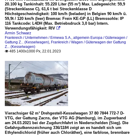
20.100 kg Tankinhalt: 55.220 Liter (55 m³) Max. Ladegewicht: 59,9
(Streckenklasse C), 61,6 t bei Streckenklasse D
Höchstgeschwindigkeit: 100 km/h (beladen) in Belgien 90 km/h ü.
59,9t / 120 km/h (leer) Bremse: Frein KE-GP (LL) Bremssohle: IP
116 Tankcode: L4DH (Max. Betriebsdruck 3,0 bar) Intern.
Verwendungsfähigkeit: RIV

Armin Schwarz
Frankreich / Unternehmen / Ermewa S.A.
,
allgemein Europa / Güterwagen /
Gattung Z... (Kesselwagen)
,
Frankreich / Wagen / Güterwagen der Gattung
Z... (Kesselwagen)
485 1400x1000 Px, 22.01.2023

Vierachsiger 62 m³ Drehgestell-Kesselwagen 37 80 7844 772-7 D-
VTG, der Gattung Zacns, der VTG AG (Hamburg), im Zugverband
am 24.03.2021 bei der Zugdurchfahrt in Niederschelden (Sieg). Die
Gefahrgutkennzeichnung 336/1184 zeigt an es handelt sich um
Ethylendichlorid (früher auch Chloräther), eine farblose, brennbare