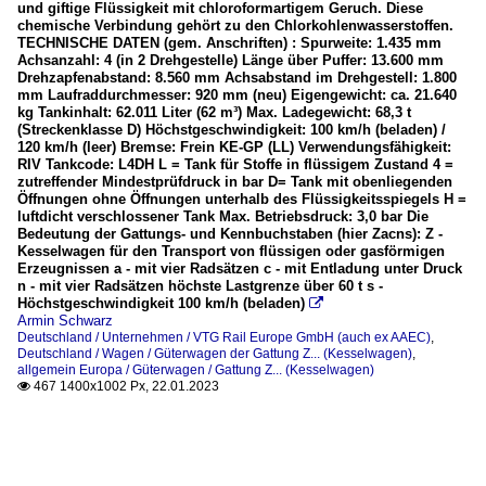
und giftige Flüssigkeit mit chloroformartigem Geruch. Diese
chemische Verbindung gehört zu den Chlorkohlenwasserstoffen.
TECHNISCHE DATEN (gem. Anschriften) : Spurweite: 1.435 mm
Achsanzahl: 4 (in 2 Drehgestelle) Länge über Puffer: 13.600 mm
Drehzapfenabstand: 8.560 mm Achsabstand im Drehgestell: 1.800
mm Laufraddurchmesser: 920 mm (neu) Eigengewicht: ca. 21.640
kg Tankinhalt: 62.011 Liter (62 m³) Max. Ladegewicht: 68,3 t
(Streckenklasse D) Höchstgeschwindigkeit: 100 km/h (beladen) /
120 km/h (leer) Bremse: Frein KE-GP (LL) Verwendungsfähigkeit:
RIV Tankcode: L4DH L = Tank für Stoffe in flüssigem Zustand 4 =
zutreffender Mindestprüfdruck in bar D= Tank mit obenliegenden
Öffnungen ohne Öffnungen unterhalb des Flüssigkeitsspiegels H =
luftdicht verschlossener Tank Max. Betriebsdruck: 3,0 bar Die
Bedeutung der Gattungs- und Kennbuchstaben (hier Zacns): Z -
Kesselwagen für den Transport von flüssigen oder gasförmigen
Erzeugnissen a - mit vier Radsätzen c - mit Entladung unter Druck
n - mit vier Radsätzen höchste Lastgrenze über 60 t s -
Höchstgeschwindigkeit 100 km/h (beladen)

Armin Schwarz
Deutschland / Unternehmen / VTG Rail Europe GmbH (auch ex AAEC)
,
Deutschland / Wagen / Güterwagen der Gattung Z... (Kesselwagen)
,
allgemein Europa / Güterwagen / Gattung Z... (Kesselwagen)
467 1400x1002 Px, 22.01.2023
