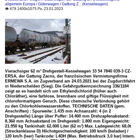
allgemein Europa / Güterwagen / Gattung Z... (Kesselwagen)
479 1400x1075 Px, 23.01.2023

Vierachsiger 62 m³ Drehgestell-Kesselwagen 33 54 7840 039-3 CZ-
ERSA, der Gattung Zacns, der französischen Vermietungsfirma
ERMEWA S.A. im Zugverband am 24.03.2021 bei der Zugdurchfahrt
in Niederschelden (Sieg). Die Gefahrgutkennzeichnung 336/1184
zeigt an es handelt sich um Ethylendichlorid (früher auch
Chloräther), eine farblose, brennbare und giftige Flüssigkeit mit
chloroformartigem Geruch. Diese chemische Verbindung gehört
zu den Chlorkohlenwasserstoffen. TECHNISCHE DATEN (gem.
Anschriften) : Spurweite: 1.435 mm Achsanzahl: 4 (in 2
Drehgestelle) Länge über Puffer: 14.400 mm Drehzapfenabstand:
8.360 mm Achsabstand im Drehgestell: 1.800 mm Eigengewicht:
21.950 kg Tankinhalt: 62.000 Liter (62 m³) Max. Ladegewicht: 68,0t
(Streckenklasse D) Höchstgeschwindigkeit: 100 km/h (beladen) /
120 km/h (leer) Tankcode: L4DH (Max. Betriebsdruck 3,0 bar) Intern.