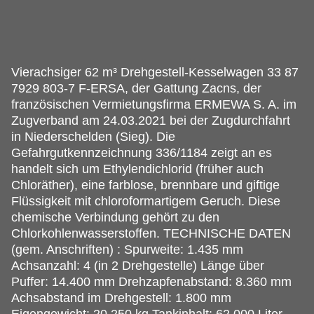
Vierachsiger 62 m³ Drehgestell-Kesselwagen 33 87
7929 803-7 F-ERSA, der Gattung Zacns, der
französischen Vermietungsfirma ERMEWA S.
A. im
Zugverband am 24.03.2021 bei der Zugdurchfahrt
in Niederschelden (Sieg). Die
Gefahrgutkennzeichnung 336/1184 zeigt an es
handelt sich um Ethylendichlorid (früher auch
Chloräther), eine farblose, brennbare und giftige
Flüssigkeit mit chloroformartigem Geruch. Diese
chemische Verbindung gehört zu den
Chlorkohlenwasserstoffen. TECHNISCHE DATEN
(gem. Anschriften) : Spurweite: 1.435 mm
Achsanzahl: 4 (in 2 Drehgestelle) Länge über
Puffer: 14.400 mm Drehzapfenabstand: 8.360 mm
Achsabstand im Drehgestell: 1.800 mm
Eigengewicht: 20.250 kg Tankinhalt: 62.000 Liter