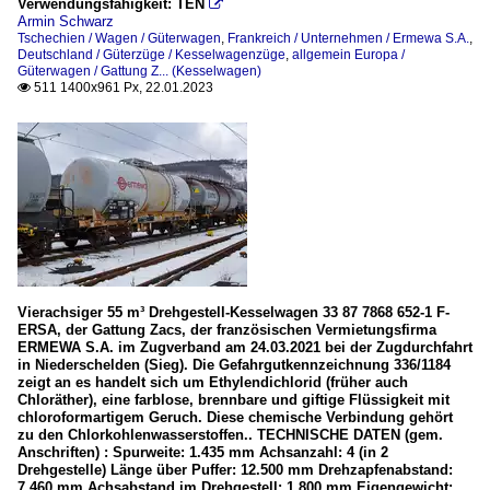
Verwendungsfähigkeit: TEN

Armin Schwarz
Tschechien / Wagen / Güterwagen
,
Frankreich / Unternehmen / Ermewa S.A.
,
Deutschland / Güterzüge / Kesselwagenzüge
,
allgemein Europa /
Güterwagen / Gattung Z... (Kesselwagen)
511 1400x961 Px, 22.01.2023

Vierachsiger 55 m³ Drehgestell-Kesselwagen 33 87 7868 652-1 F-
ERSA, der Gattung Zacs, der französischen Vermietungsfirma
ERMEWA S.A. im Zugverband am 24.03.2021 bei der Zugdurchfahrt
in Niederschelden (Sieg). Die Gefahrgutkennzeichnung 336/1184
zeigt an es handelt sich um Ethylendichlorid (früher auch
Chloräther), eine farblose, brennbare und giftige Flüssigkeit mit
chloroformartigem Geruch. Diese chemische Verbindung gehört
zu den Chlorkohlenwasserstoffen.. TECHNISCHE DATEN (gem.
Anschriften) : Spurweite: 1.435 mm Achsanzahl: 4 (in 2
Drehgestelle) Länge über Puffer: 12.500 mm Drehzapfenabstand:
7.460 mm Achsabstand im Drehgestell: 1.800 mm Eigengewicht: