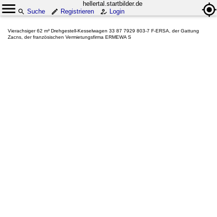
hellertal.startbilder.de
Suche
Registrieren
Login
Vierachsiger 62 m³ Drehgestell-Kesselwagen 33 87 7929 803-7 F-ERSA, der Gattung
Zacns, der französischen Vermietungsfirma ERMEWA S