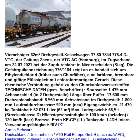
Vierachsiger 62m³ Drehgestell-Kesselwagen 37 80 7844 778-4 D-
VTG, der Gattung Zacns, der VTG AG (Hamburg), im Zugverband
am 24.03.2021 bei der Zugdurchfahrt in Niederschelden (Sieg). Die
Gefahrgutkennzeichnung 336/1184 zeigt an es handelt sich um
Ethylendichlorid (früher auch Chloräther), eine farblose, brennbare
und giftige Flüssigkeit mit chloroformartigem Geruch. Diese
chemische Verbindung gehört zu den Chlorkohlenwasserstoffen.
TECHNISCHE DATEN (gem. Anschriften) : Spurweite: 1.435 mm
Achsanzahl: 4 (in 2 Drehgestelle) Länge über Puffer: 13.600 mm
Drehzapfenabstand: 8.560 mm Achsabstand im Drehgestell: 1.800
mm Laufraddurchmesser: 920 mm (neu) Eigengewicht: ca. 21.430
kg Tankinhalt: 62.031 Liter (62 m³) Max. Ladegewicht: 68,5 t
(Streckenklasse D) Höchstgeschwindigkeit: 100 km/h (beladen) /
120 km/h (leer) Bremse: Frein KE-GP (LL) Tankcode: L4DH Intern.
Verwendungsfähigkeit: RIV

Armin Schwarz
Deutschland / Unternehmen / VTG Rail Europe GmbH (auch ex AAEC)
,
Deutschland / Wagen / Güterwagen der Gattung Z... (Kesselwagen)
,