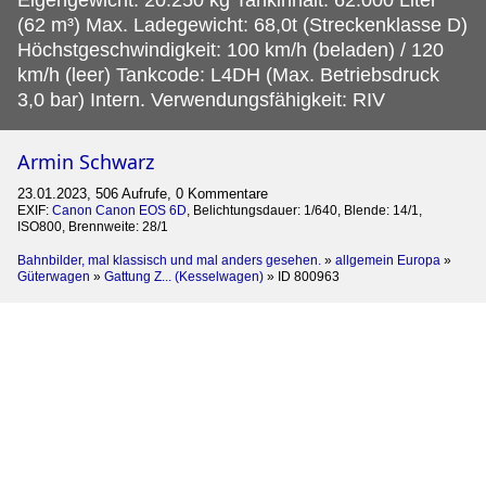
(62 m³) Max. Ladegewicht: 68,0t (Streckenklasse D)
Höchstgeschwindigkeit: 100 km/h (beladen) / 120
km/h (leer) Tankcode: L4DH (Max. Betriebsdruck
3,0 bar) Intern. Verwendungsfähigkeit: RIV
Armin Schwarz
23.01.2023, 506 Aufrufe, 0 Kommentare
EXIF:
Canon Canon EOS 6D
, Belichtungsdauer: 1/640, Blende: 14/1,
ISO800, Brennweite: 28/1
Bahnbilder, mal klassisch und mal anders gesehen.
»
allgemein Europa
»
Güterwagen
»
Gattung Z... (Kesselwagen)
»
ID 800963