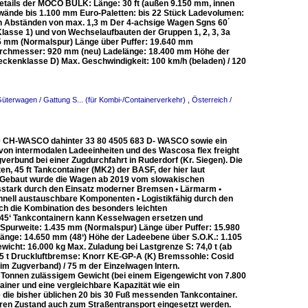
etails der MOCO BULK: Länge: 30 ft (außen 9.150 mm, innen
wände bis 1.100 mm Euro-Paletten: bis 22 Stück Ladevolumen:
 in Abständen von max. 1,3 m Der 4-achsige Wagen Sgns 60 ́
2-2, Klasse 1) und von Wechselaufbauten der Gruppen 1, 2, 3, 3a
 mm (Normalspur) Länge über Puffer: 19.640 mm
urchmesser: 920 mm (neu) Ladelänge: 18.400 mm Höhe der
eckenklasse D) Max. Geschwindigkeit: 100 km/h (beladen) / 120
Güterwagen / Gattung S... (für Kombi-/Containerverkehr)
,
Österreich /
5-0 CH-WASCO dahinter 33 80 4505 683 D- WASCO sowie ein
 von intermodalen Ladeeinheiten und des Wascosa flex freight
rbund bei einer Zugdurchfahrt in Ruderdorf (Kr. Siegen). Die
n, 45 ft Tankcontainer (MK2) der BASF, der hier laut
nd. Gebaut wurde die Wagen ab 2019 vom slowakischen
sstark durch den Einsatz moderner Bremsen • Lärmarm •
schnell austauschbare Komponenten • Logistikfähig durch den
ch die Kombination des besonders leichten
 45‘ Tankcontainern kann Kesselwagen ersetzen und
purweite: 1.435 mm (Normalspur) Länge über Puffer: 15.980
nge: 14.650 mm (48‘) Höhe der Ladeebene über S.O.K.: 1.105
cht: 16.000 kg Max. Zuladung bei Lastgrenze S: 74,0 t (ab
2,5 t Druckluftbremse: Knorr KE-GP-A (K) Bremssohle: Cosid
im Zugverband) / 75 m der Einzelwagen Intern.
 Tonnen zulässigem Gewicht (bei einem Eigengewicht von 7.800
tainer und eine vergleichbare Kapazität wie ein
 die bisher üblichen 20 bis 30 Fuß messenden Tankcontainer.
eren Zustand auch zum Straßentransport eingesetzt werden.