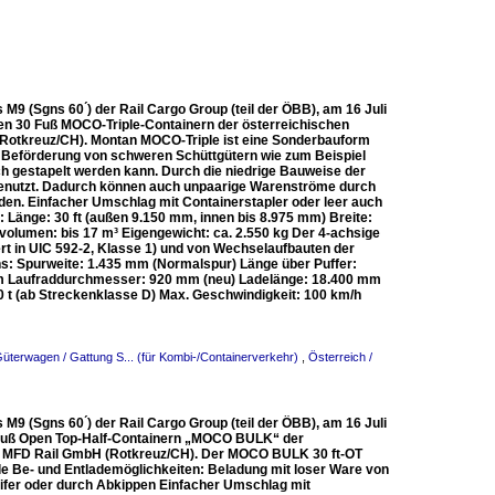
 (Sgns 60 ́) der Rail Cargo Group (teil der ÖBB), am 16 Juli
llen 30 Fuß MOCO-Triple-Containern der österreichischen
(Rotkreuz/CH). Montan MOCO-Triple ist eine Sonderbauform
e Beförderung von schweren Schüttgütern wie zum Beispiel
och gestapelt werden kann. Durch die niedrige Bauweise der
genutzt. Dadurch können auch unpaarige Warenströme durch
den. Einfacher Umschlag mit Containerstapler oder leer auch
änge: 30 ft (außen 9.150 mm, innen bis 8.975 mm) Breite:
lumen: bis 17 m³ Eigengewicht: ca. 2.550 kg Der 4-achsige
fiziert in UIC 592-2, Klasse 1) und von Wechselaufbauten der
: Spurweite: 1.435 mm (Normalspur) Länge über Puffer:
m Laufraddurchmesser: 920 mm (neu) Ladelänge: 18.400 mm
 t (ab Streckenklasse D) Max. Geschwindigkeit: 100 km/h
Güterwagen / Gattung S... (für Kombi-/Containerverkehr)
,
Österreich /
 (Sgns 60 ́) der Rail Cargo Group (teil der ÖBB), am 16 Juli
30 Fuß Open Top-Half-Containern „MOCO BULK“ der
er MFD Rail GmbH (Rotkreuz/CH). Der MOCO BULK 30 ft-OT
ble Be- und Entlademöglichkeiten: Beladung mit loser Ware von
ifer oder durch Abkippen Einfacher Umschlag mit