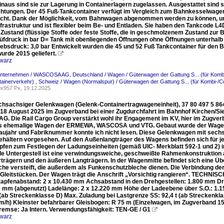
inaus sind sie zur Lagerung in Containerlagern zugelassen. Ausgestattet sind 
chtungen. Der 45 Fuß-Tankcontainer verfügt im Vergleich zum Bahnkesselwagen
cht. Dank der Möglichkeit, vom Bahnwagen abgenommen werden zu können, und 
frastruktur und ist flexibler beim Be- und Entladen. Sie haben den Tankcode L4D
 Zustand (flüssige Stoffe oder feste Stoffe, die in geschmolzenem Zustand zur
üfdruck in bar D= Tank mit obenliegenden Öffnungen ohne Öffnungen unterhalb 
iebsdruck: 3,0 bar Entwickelt wurden die 45 und 52 Fuß Tankcontainer für de
urde 2015 geliefert.

warz
Unternehmen / WASCOSA AG
,
Deutschland / Wagen / Güterwagen der Gattung S... (für Komb
tainerverkehr)
,
Schweiz / Wagen (Normalspur) / Güterwagen der Gattung S... (für Kombi-/C
x957 Px, 19.12.2025
chsachsiger Gelenkwagen (Gelenk-Containertragwageneinheit), 37 80 497 5 864
18 August 2025 im Zugverband bei einer Zugdurchfahrt im Bahnhof Kirchen/Si
G. Die Rail Cargo Group verstärkt wohl ihr Engagement im KV, hier im Zugverb
ls ehemalige Wagen der ERMEWA, WASCOSA und VTG. Gebaut wurde der Wagen
aujahr und Fabriknummer konnte ich nicht lesen. Diese Gelenkwagen mit sechs
hältern vorgesehen. Auf den Außenlangträger des Wagens befinden sich für j
pfen zum Festlegen der Ladungseinheiten (gemäß UIC- Merkblatt 592-1 und 2)
e Untergestell ist eine verwindungsweiche, geschweißte Rahmenkonstruktion a
trägern und den äußeren Langträgern. In der Wagenmitte befindet sich eine Übe
che versteift, die außerdem als Funkenschutzbleche dienen. Die Verbindung de
n Gleitstücken. Der Wagen trägt die Anschrift „Vorsichtig rangieren“. TECHNI
pfenabstand: 2 x 10.430 mm Achsabstand in den Drehgestellen: 1.800 mm Dr
40 mm (abgenutzt) Ladelänge: 2 x 12.220 mm Höhe der Ladeebene über S.O.: 1.
t (ab Streckenklasse D) Max. Zuladung bei Lastgrenze SS: 92,4 t (ab Streckenk
km/h) Kleinster befahrbarer Gleisbogen: R 75 m (Einzelwagen, im Zugverband 
bremse: Ja Intern. Verwendungsfähigkeit: TEN-GE / G1

warz