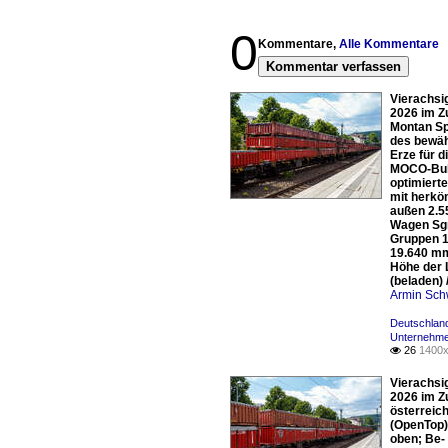
0
Kommentare,
Alle Kommentare
Kommentar verfassen
Vierachsi
2026 im Zu
Montan Sp
des bewäh
Erze für d
MOCO-Bulk
optimiert
mit herkö
außen 2.5
Wagen Sgns
Gruppen 1
19.640 mm
Höhe der 
(beladen)
Armin Sch
Deutschland
Unternehme
26
1400x

Vierachsi
2026 im Z
österreic
(OpenTop)
oben; Be-