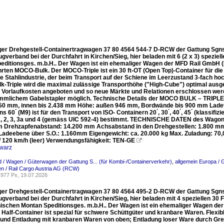
ger Drehgestell-Containertragwagen 37 80 4564 544-7 D-RCW der Gattung Sgns M9
gverband bei der Durchfahrt in Kirchen/Sieg, hier beladen mit 6 (2 x 3) spezie
editionsges. m.b.H.. Der Wagen ist ein ehemaliger Wagen der MFD Rail GmbH 
rten MOCO-Bulk. Der MOCO-Triple ist ein 30 ft-OT (Open Top)-Container für di
ie Stahlindustrie, der beim Transport auf der Schiene im Leerzustand 3-fach h
-Triple wird die maximal zulässige Transporthöhe ("High-Cube") optimal aus
e Vorlaufkosten angeboten und so neue Märkte und Relationen erschlossen wer
mmlichem Gabelstapler möglich. Technische Details der MOCO BULK – TRIPLE: L
50 mm, innen bis 2.438 mm Höhe: außen 946 mm, Bordwände bis 900 mm Ladevo
 60 ́ (M9) ist für den Transport von ISO- Containern 20 ́, 30 ́, 40 ́, 45 ́ (klassi
, 2, 3, 3a und 4 (gemäss UIC 592-4) bestimmt. TECHNISCHE DATEN des Wagons
 Drehzapfenabstand: 14.200 mm Achsabstand in den Drehgestellen: 1.800 m
Ladeebene über S.O.: 1.160mm Eigengewicht: ca. 20.000 kg Max. Zuladung: 70,0
 / 120 km/h (leer) Verwendungsfähigkeit: TEN-GE

warz
 / Wagen / Güterwagen der Gattung S... (für Kombi-/Containerverkehr)
,
allgemein Europa / 
n / Rail Cargo Austria AG (RCW)
977 Px, 19.07.2026
ger Drehgestell-Containertragwagen 37 80 4564 495-2 D-RCW der Gattung Sgns M9
ugverband bei der Durchfahrt in Kirchen/Sieg, hier beladen mit 4 speziellen 
hischen Montan Speditionsges. m.b.H.. Der Wagen ist ein ehemaliger Wagen d
 Half-Container ist spezial für schwere Schüttgüter und kranbare Waren. Flexi
 und Entladung mit kranbaren Waren von oben; Entladung loser Ware durch Gre