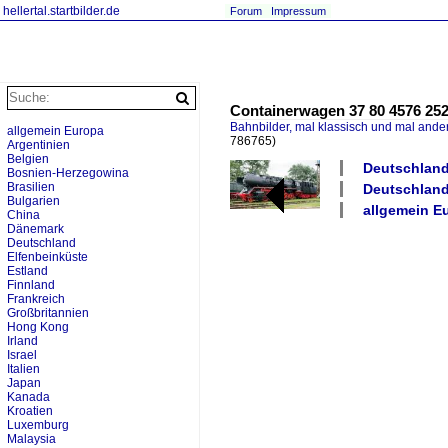
hellertal.startbilder.de
Forum
Impressum
Containerwagen 37 80 4576 252
Bahnbilder, mal klassisch und mal ande
allgemein Europa
786765)
Argentinien
Belgien
Deutschland 
Bosnien-Herzegowina
Brasilien
Deutschland
Bulgarien
allgemein Eu
China
Dänemark
Deutschland
Elfenbeinküste
Estland
Finnland
Frankreich
Großbritannien
Hong Kong
Irland
Israel
Italien
Japan
Kanada
Kroatien
Luxemburg
Malaysia