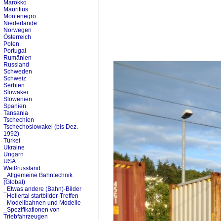
Marokko
Mauritius
Montenegro
Niederlande
Norwegen
Österreich
Polen
Portugal
Rumänien
Russland
Schweden
Schweiz
Serbien
Slowakei
Slowenien
Spanien
Tansania
Tschechien
Tschechoslowakei (bis Dez.
1992)
Türkei
Ukraine
Ungarn
USA
Weißrussland
_Allgemeine Bahntechnik
(Global)
_Etwas andere (Bahn)-Bilder
_Hellertal startbilder-Treffen
_Modellbahnen und Modelle
_Spezifikationen von
Triebfahrzeugen