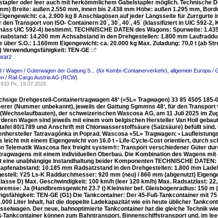
stapler oder leer auch mit herkömmlichem Gabelstapler möglich. Technische D
 mm) Breite: außen 2.550 mm, innen bis 2.438 mm Höhe: außen 1.295 mm, Bord
 Eigengewicht: ca. 2.900 kg 8 Anschlagösen auf jeder Längsseite für Zurrgurte
ür den Transport von ISO- Containern 20 ́, 30 ́, 40 ́, 45 ́ (klassifiziert in UIC 59
mäss UIC 592-4) bestimmt. TECHNISCHE DATEN des Wagons: Spurweite: 1.435
nabstand: 14.200 mm Achsabstand in den Drehgestellen: 1.800 mm Laufradd
 über S.O.: 1.160mm Eigengewicht: ca. 20.000 kg Max. Zuladung: 70,0 t (ab Str
r) Verwendungsfähigkeit: TEN-GE

warz
 / Wagen / Güterwagen der Gattung S... (für Kombi-/Containerverkehr)
,
allgemein Europa / 
n / Rail Cargo Austria AG (RCW)
933 Px, 19.07.2026
achsige Drehgestell-Containertragwagen 48‘ («5L» Tragwagen) 33 85 4505 18
leerer (Nummer unbekannt), jeweils der Gattung Sgmmns 48‘, für den Transport
(Wechselaufbauten), der schweizerischen Wascosa AG, am 11 Juli 2025 im Zugve
deren Wagen sind jeweils mit einem vom belgischen Hersteller Van Holl gebaute
tafel 80/1789 und Anschrift mit Chlorwasserstoffsäure (Salzsäure) befüllt si
nhersteller Tatravagónka in Poprad. Wascosa «5L» Tragwagen: • Laufleistung
leicht mit einem Eigengewicht von 16.0 t • Life-Cycle-Cost orientiert, durch 
on Telematik Wascosa flex freight system®: Transport verschiedener Güter dur
tragwagens mit einem individuellen Oberbau. Die Kombination des Wagens mit
t eine unabhängige Instandhaltung beider Komponenten TECHNISCHE DATEN: S
pfenabstand: 10.185 mm Radsatzstand in den Drehgestellen: 1.800 mm Ladelä
stell: Y25 Ls-K Raddurchmesser: 920 mm (neu) / 860 mm (abgenutzt) Eigengewi
lasse D) Max. Geschwindigkeit: 100 km/h (leer 120 km/h) Max. Radsatzlast: 2
remse: Ja (Handbremsgewicht 23.7 t) Kleinster bef. Gleisbogenradius: 150 m (
gsfähigkeit: TEN-GE (G1) Die Tankcontainer: Der 45-Fuß-Tankcontainer mit 75
.000 Liter Inhalt, hat die doppelte Ladekapazität wie ein heute üblicher Tankcon
selwagen. Der neue, bahnoptimierte Tankcontainer hat die gleiche Technik wie
ß-Tankcontainer können zum Bahntransport, Binnenschiffstransport und, im le