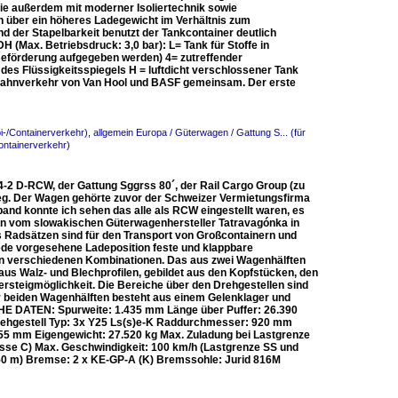
sie außerdem mit moderner Isoliertechnik sowie
 über ein höheres Ladegewicht im Verhältnis zum
der Stapelbarkeit benutzt der Tankcontainer deutlich
H (Max. Betriebsdruck: 3,0 bar): L= Tank für Stoffe in
 Beförderung aufgegeben werden) 4= zutreffender
des Flüssigkeitsspiegels H = luftdicht verschlossener Tank
n Bahnverkehr von Van Hool und BASF gemeinsam. Der erste
i-/Containerverkehr)
,
allgemein Europa / Güterwagen / Gattung S... (für
ontainerverkehr)
-2 D-RCW, der Gattung Sggrss 80´, der Rail Cargo Group (zu
eg. Der Wagen gehörte zuvor der Schweizer Vermietungsfirma
and konnte ich sehen das alle als RCW eingestellt waren, es
 vom slowakischen Güterwagenhersteller Tatravagónka in
 Radsätzen sind für den Transport von Großcontainern und
ede vorgesehene Ladeposition feste und klappbare
 in verschiedenen Kombinationen. Das aus zwei Wagenhälften
us Walz- und Blechprofilen, gebildet aus den Kopfstücken, den
rsteigmöglichkeit. Die Bereiche über den Drehgestellen sind
r beiden Wagenhälften besteht aus einem Gelenklager und
SCHE DATEN: Spurweite: 1.435 mm Länge über Puffer: 26.390
ehgestell Typ: 3x Y25 Ls(s)e-K Raddurchmesser: 920 mm
155 mm Eigengewicht: 27.520 kg Max. Zuladung bei Lastgrenze
lasse C) Max. Geschwindigkeit: 100 km/h (Lastgrenze SS und
150 m) Bremse: 2 x KE-GP-A (K) Bremssohle: Jurid 816M