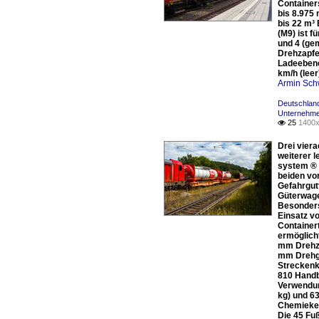
Container
bis 8.975
bis 22 m³
(M9) ist f
und 4 (ge
Drehzapfe
Ladeebene
km/h (lee
Armin Sch
Deutschland
Unternehme
25
1400x

Drei vier
weiterer 
system ® 
beiden vor
Gefahrgut
Güterwage
Besonders 
Einsatz v
Container
ermöglich
mm Drehza
mm Drehge
Streckenk
810 Handb
Verwendun
kg) und 63
Chemiekes
Die 45 Fu