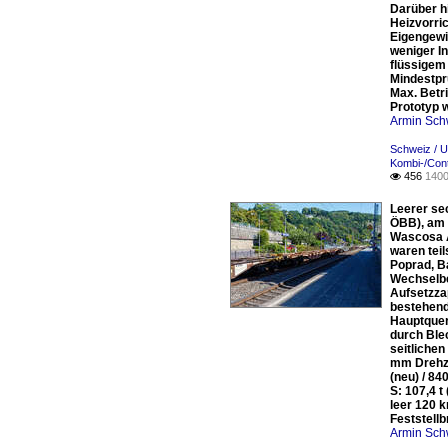
Darüber h
Heizvorri
Eigengewi
weniger In
flüssigem
Mindestpr
Max. Betr
Prototyp w
Armin Sch
Schweiz / 
Kombi-/Con
456
1400

Leerer se
ÖBB), am 
Wascosa A
waren tei
Poprad, B
Wechselbe
Aufsetzza
bestehend
Hauptquer
durch Ble
seitliche
mm Drehza
(neu) / 8
S: 107,4 
leer 120 
Feststell
Armin Sch