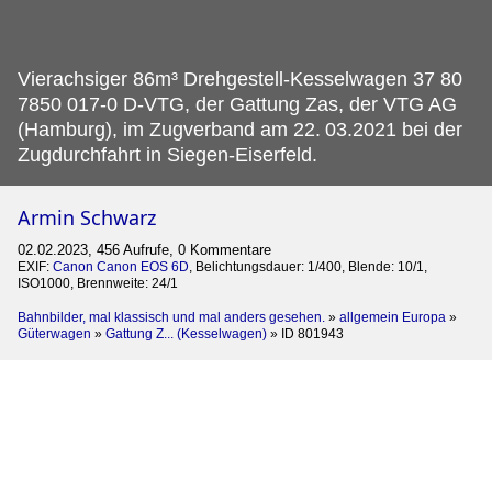
Vierachsiger 86m³ Drehgestell-Kesselwagen 37 80
7850 017-0 D-VTG, der Gattung Zas, der VTG AG
(Hamburg), im Zugverband am 22.
03.2021 bei der
Zugdurchfahrt in Siegen-Eiserfeld.
Armin Schwarz
02.02.2023, 456 Aufrufe, 0 Kommentare
EXIF:
Canon Canon EOS 6D
, Belichtungsdauer: 1/400, Blende: 10/1,
ISO1000, Brennweite: 24/1
Bahnbilder, mal klassisch und mal anders gesehen.
»
allgemein Europa
»
Güterwagen
»
Gattung Z... (Kesselwagen)
»
ID 801943