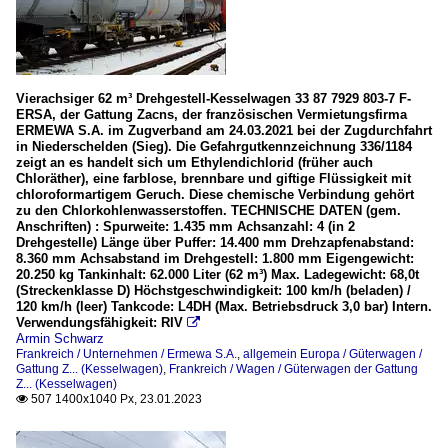
Vierachsiger 62 m³ Drehgestell-Kesselwagen 33 87 7929 803-7 F-
ERSA, der Gattung Zacns, der französischen Vermietungsfirma
ERMEWA S.A. im Zugverband am 24.03.2021 bei der Zugdurchfahrt
in Niederschelden (Sieg). Die Gefahrgutkennzeichnung 336/1184
zeigt an es handelt sich um Ethylendichlorid (früher auch
Chloräther), eine farblose, brennbare und giftige Flüssigkeit mit
chloroformartigem Geruch. Diese chemische Verbindung gehört
zu den Chlorkohlenwasserstoffen. TECHNISCHE DATEN (gem.
Anschriften) : Spurweite: 1.435 mm Achsanzahl: 4 (in 2
Drehgestelle) Länge über Puffer: 14.400 mm Drehzapfenabstand:
8.360 mm Achsabstand im Drehgestell: 1.800 mm Eigengewicht:
20.250 kg Tankinhalt: 62.000 Liter (62 m³) Max. Ladegewicht: 68,0t
(Streckenklasse D) Höchstgeschwindigkeit: 100 km/h (beladen) /
120 km/h (leer) Tankcode: L4DH (Max. Betriebsdruck 3,0 bar) Intern.
Verwendungsfähigkeit: RIV

Armin Schwarz
Frankreich / Unternehmen / Ermewa S.A.
,
allgemein Europa / Güterwagen /
Gattung Z... (Kesselwagen)
,
Frankreich / Wagen / Güterwagen der Gattung
Z... (Kesselwagen)
507 1400x1040 Px, 23.01.2023
