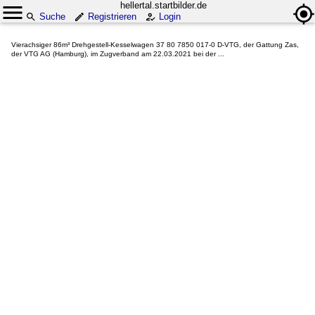
hellertal.startbilder.de
Suche
Registrieren
Login
Vierachsiger 86m³ Drehgestell-Kesselwagen 37 80 7850 017-0 D-VTG, der Gattung Zas,
der VTG AG (Hamburg), im Zugverband am 22.03.2021 bei der ...