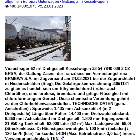
allgemein Europa / Güterwagen / Gattung Z... (Kesselwagen)
480 1400x1075 Px, 23.01.2023

Vierachsiger 62 m³ Drehgestell-Kesselwagen 33 54 7840 039-3 CZ-
ERSA, der Gattung Zacns, der französischen Vermietungsfirma
ERMEWA S.A. im Zugverband am 24.03.2021 bei der Zugdurchfahrt
in Niederschelden (Sieg). Die Gefahrgutkennzeichnung 336/1184
zeigt an es handelt sich um Ethylendichlorid (früher auch
Chloräther), eine farblose, brennbare und giftige Flüssigkeit mit
chloroformartigem Geruch. Diese chemische Verbindung gehört
zu den Chlorkohlenwasserstoffen. TECHNISCHE DATEN (gem.
Anschriften) : Spurweite: 1.435 mm Achsanzahl: 4 (in 2
Drehgestelle) Länge über Puffer: 14.400 mm Drehzapfenabstand:
8.360 mm Achsabstand im Drehgestell: 1.800 mm Eigengewicht:
21.950 kg Tankinhalt: 62.000 Liter (62 m³) Max. Ladegewicht: 68,0t
(Streckenklasse D) Höchstgeschwindigkeit: 100 km/h (beladen) /
120 km/h (leer) Tankcode: L4DH (Max. Betriebsdruck 3,0 bar) Intern.
Verwendungsfähigkeit: TEN
