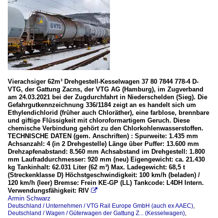
Vierachsiger 62m³ Drehgestell-Kesselwagen 37 80 7844 778-4 D-
VTG, der Gattung Zacns, der VTG AG (Hamburg), im Zugverband
am 24.03.2021 bei der Zugdurchfahrt in Niederschelden (Sieg). Die
Gefahrgutkennzeichnung 336/1184 zeigt an es handelt sich um
Ethylendichlorid (früher auch Chloräther), eine farblose, brennbare
und giftige Flüssigkeit mit chloroformartigem Geruch. Diese
chemische Verbindung gehört zu den Chlorkohlenwasserstoffen.
TECHNISCHE DATEN (gem. Anschriften) : Spurweite: 1.435 mm
Achsanzahl: 4 (in 2 Drehgestelle) Länge über Puffer: 13.600 mm
Drehzapfenabstand: 8.560 mm Achsabstand im Drehgestell: 1.800
mm Laufraddurchmesser: 920 mm (neu) Eigengewicht: ca. 21.430
kg Tankinhalt: 62.031 Liter (62 m³) Max. Ladegewicht: 68,5 t
(Streckenklasse D) Höchstgeschwindigkeit: 100 km/h (beladen) /
120 km/h (leer) Bremse: Frein KE-GP (LL) Tankcode: L4DH Intern.
Verwendungsfähigkeit: RIV

Armin Schwarz
Deutschland / Unternehmen / VTG Rail Europe GmbH (auch ex AAEC)
,
Deutschland / Wagen / Güterwagen der Gattung Z... (Kesselwagen)
,