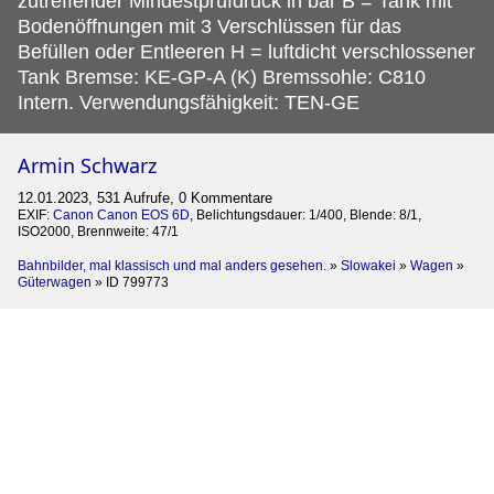
zutreffender Mindestprüfdruck in bar B = Tank mit
Bodenöffnungen mit 3 Verschlüssen für das
Befüllen oder Entleeren H = luftdicht verschlossener
Tank Bremse: KE-GP-A (K) Bremssohle: C810
Intern. Verwendungsfähigkeit: TEN-GE
Armin Schwarz
12.01.2023, 531 Aufrufe, 0 Kommentare
EXIF:
Canon Canon EOS 6D
, Belichtungsdauer: 1/400, Blende: 8/1,
ISO2000, Brennweite: 47/1
Bahnbilder, mal klassisch und mal anders gesehen.
»
Slowakei
»
Wagen
»
Güterwagen
»
ID 799773