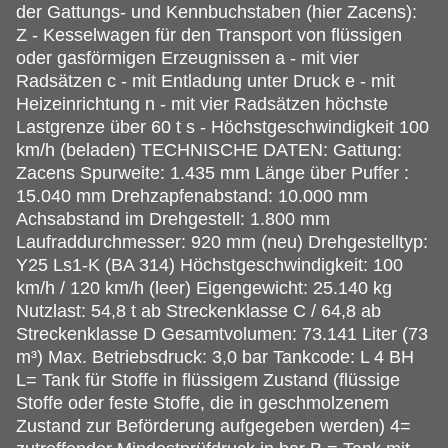
der Gattungs- und Kennbuchstaben (hier Zacens):
Z - Kesselwagen für den Transport von flüssigen
oder gasförmigen Erzeugnissen a - mit vier
Radsätzen c - mit Entladung unter Druck e - mit
Heizeinrichtung n - mit vier Radsätzen höchste
Lastgrenze über 60 t s - Höchstgeschwindigkeit 100
km/h (beladen) TECHNISCHE DATEN: Gattung:
Zacens Spurweite: 1.435 mm Länge über Puffer :
15.040 mm Drehzapfenabstand: 10.000 mm
Achsabstand im Drehgestell: 1.800 mm
Laufraddurchmesser: 920 mm (neu) Drehgestelltyp:
Y25 Ls1-K (BA 314) Höchstgeschwindigkeit: 100
km/h / 120 km/h (leer) Eigengewicht: 25.140 kg
Nutzlast: 54,8 t ab Streckenklasse C / 64,8 ab
Streckenklasse D Gesamtvolumen: 73.141 Liter (73
m³) Max. Betriebsdruck: 3,0 bar Tankcode: L 4 BH
L= Tank für Stoffe in flüssigem Zustand (flüssige
Stoffe oder feste Stoffe, die in geschmolzenem
Zustand zur Beförderung aufgegeben werden) 4=