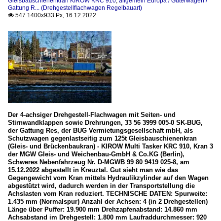
Gleisbauschienenkran KIROW KRC 910
,
allgemein Europa / Güterwagen /
Gattung R... (Drehgestellflachwagen Regelbauart)
547 1400x933 Px, 16.12.2022

Der 4-achsiger Drehgestell-Flachwagen mit Seiten- und
Stirnwandklappen sowie Drehrungen, 33 56 3999 005-0 SK-BUG,
der Gattung Res, der BUG Vermietungsgesellschaft mbH, als
Schutzwagen gegenlastseitig zum 125t Gleisbauschienenkran
(Gleis- und Brückenbaukran) - KIROW Multi Tasker KRC 910, Kran 3
der MGW Gleis- und Weichenbau-GmbH & Co.KG (Berlin),
Schweres Nebenfahrzeug Nr. D-MGWB 99 80 9419 025-8, am
15.12.2022 abgestellt in Kreuztal. Gut sieht man wie das
Gegengewicht vom Kran mittels Hydraulikzylinder auf den Wagen
abgestützt wird, dadurch werden in der Transportstellung die
Achslasten vom Kran reduziert. TECHNISCHE DATEN: Spurweite:
1.435 mm (Normalspur) Anzahl der Achsen: 4 (in 2 Drehgestellen)
Länge über Puffer: 19.900 mm Drehzapfenabstand: 14.860 mm
Achsabstand im Drehgestell: 1.800 mm Laufraddurchmesser: 920