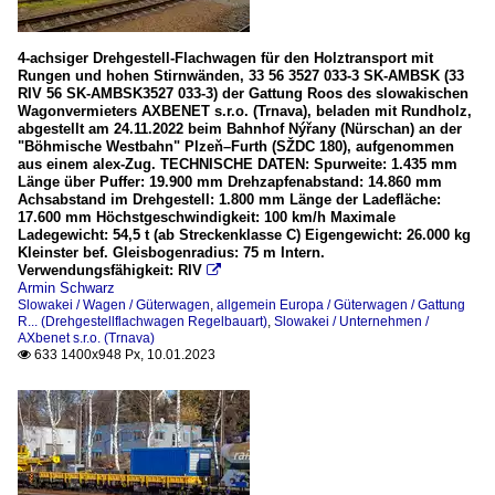
4-achsiger Drehgestell-Flachwagen für den Holztransport mit
Rungen und hohen Stirnwänden, 33 56 3527 033-3 SK-AMBSK (33
RIV 56 SK-AMBSK3527 033-3) der Gattung Roos des slowakischen
Wagonvermieters AXBENET s.r.o. (Trnava), beladen mit Rundholz,
abgestellt am 24.11.2022 beim Bahnhof Nýřany (Nürschan) an der
"Böhmische Westbahn" Plzeň–Furth (SŽDC 180), aufgenommen
aus einem alex-Zug. TECHNISCHE DATEN: Spurweite: 1.435 mm
Länge über Puffer: 19.900 mm Drehzapfenabstand: 14.860 mm
Achsabstand im Drehgestell: 1.800 mm Länge der Ladefläche:
17.600 mm Höchstgeschwindigkeit: 100 km/h Maximale
Ladegewicht: 54,5 t (ab Streckenklasse C) Eigengewicht: 26.000 kg
Kleinster bef. Gleisbogenradius: 75 m Intern.
Verwendungsfähigkeit: RIV

Armin Schwarz
Slowakei / Wagen / Güterwagen
,
allgemein Europa / Güterwagen / Gattung
R... (Drehgestellflachwagen Regelbauart)
,
Slowakei / Unternehmen /
AXbenet s.r.o. (Trnava)
633 1400x948 Px, 10.01.2023
