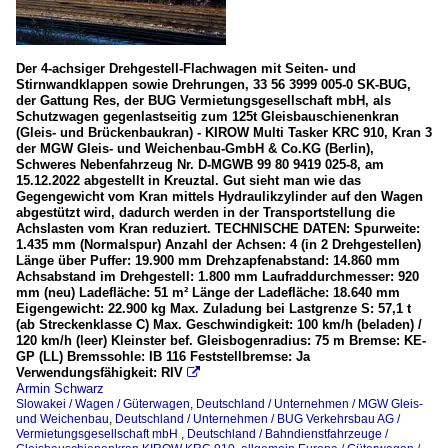
Der 4-achsiger Drehgestell-Flachwagen mit Seiten- und
Stirnwandklappen sowie Drehrungen, 33 56 3999 005-0 SK-BUG,
der Gattung Res, der BUG Vermietungsgesellschaft mbH, als
Schutzwagen gegenlastseitig zum 125t Gleisbauschienenkran
(Gleis- und Brückenbaukran) - KIROW Multi Tasker KRC 910, Kran 3
der MGW Gleis- und Weichenbau-GmbH & Co.KG (Berlin),
Schweres Nebenfahrzeug Nr. D-MGWB 99 80 9419 025-8, am
15.12.2022 abgestellt in Kreuztal. Gut sieht man wie das
Gegengewicht vom Kran mittels Hydraulikzylinder auf den Wagen
abgestützt wird, dadurch werden in der Transportstellung die
Achslasten vom Kran reduziert. TECHNISCHE DATEN: Spurweite:
1.435 mm (Normalspur) Anzahl der Achsen: 4 (in 2 Drehgestellen)
Länge über Puffer: 19.900 mm Drehzapfenabstand: 14.860 mm
Achsabstand im Drehgestell: 1.800 mm Laufraddurchmesser: 920
mm (neu) Ladefläche: 51 m² Länge der Ladefläche: 18.640 mm
Eigengewicht: 22.900 kg Max. Zuladung bei Lastgrenze S: 57,1 t
(ab Streckenklasse C) Max. Geschwindigkeit: 100 km/h (beladen) /
120 km/h (leer) Kleinster bef. Gleisbogenradius: 75 m Bremse: KE-
GP (LL) Bremssohle: IB 116 Feststellbremse: Ja
Verwendungsfähigkeit: RIV

Armin Schwarz
Slowakei / Wagen / Güterwagen
,
Deutschland / Unternehmen / MGW Gleis-
und Weichenbau
,
Deutschland / Unternehmen / BUG Verkehrsbau AG /
Vermietungsgesellschaft mbH
,
Deutschland / Bahndienstfahrzeuge /