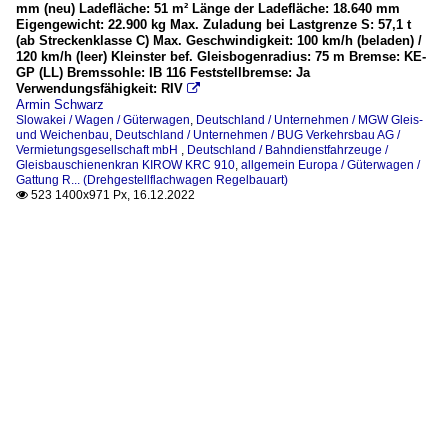
mm (neu) Ladefläche: 51 m² Länge der Ladefläche: 18.640 mm
Eigengewicht: 22.900 kg Max. Zuladung bei Lastgrenze S: 57,1 t
(ab Streckenklasse C) Max. Geschwindigkeit: 100 km/h (beladen) /
120 km/h (leer) Kleinster bef. Gleisbogenradius: 75 m Bremse: KE-
GP (LL) Bremssohle: IB 116 Feststellbremse: Ja
Verwendungsfähigkeit: RIV

Armin Schwarz
Slowakei / Wagen / Güterwagen
,
Deutschland / Unternehmen / MGW Gleis-
und Weichenbau
,
Deutschland / Unternehmen / BUG Verkehrsbau AG /
Vermietungsgesellschaft mbH
,
Deutschland / Bahndienstfahrzeuge /
Gleisbauschienenkran KIROW KRC 910
,
allgemein Europa / Güterwagen /
Gattung R... (Drehgestellflachwagen Regelbauart)
523 1400x971 Px, 16.12.2022
