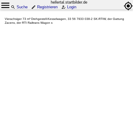
hellertal.startbilder.de
Suche
Registrieren
Login
Vierachsiger 73 m³ Drehgestell-Kesselwagen, 33 56 7933 038-2 SK-RTIW, der Gattung
Zacens, der RTI Railtrans Wagon s