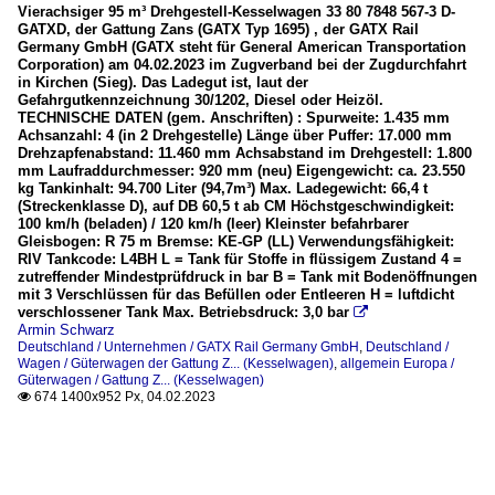
Vierachsiger 95 m³ Drehgestell-Kesselwagen 33 80 7848 567-3 D-
GATXD, der Gattung Zans (GATX Typ 1695) , der GATX Rail
Germany GmbH (GATX steht für General American Transportation
Corporation) am 04.02.2023 im Zugverband bei der Zugdurchfahrt
in Kirchen (Sieg). Das Ladegut ist, laut der
Gefahrgutkennzeichnung 30/1202, Diesel oder Heizöl.
TECHNISCHE DATEN (gem. Anschriften) : Spurweite: 1.435 mm
Achsanzahl: 4 (in 2 Drehgestelle) Länge über Puffer: 17.000 mm
Drehzapfenabstand: 11.460 mm Achsabstand im Drehgestell: 1.800
mm Laufraddurchmesser: 920 mm (neu) Eigengewicht: ca. 23.550
kg Tankinhalt: 94.700 Liter (94,7m³) Max. Ladegewicht: 66,4 t
(Streckenklasse D), auf DB 60,5 t ab CM Höchstgeschwindigkeit:
100 km/h (beladen) / 120 km/h (leer) Kleinster befahrbarer
Gleisbogen: R 75 m Bremse: KE-GP (LL) Verwendungsfähigkeit:
RIV Tankcode: L4BH L = Tank für Stoffe in flüssigem Zustand 4 =
zutreffender Mindestprüfdruck in bar B = Tank mit Bodenöffnungen
mit 3 Verschlüssen für das Befüllen oder Entleeren H = luftdicht
verschlossener Tank Max. Betriebsdruck: 3,0 bar

Armin Schwarz
Deutschland / Unternehmen / GATX Rail Germany GmbH
,
Deutschland /
Wagen / Güterwagen der Gattung Z... (Kesselwagen)
,
allgemein Europa /
Güterwagen / Gattung Z... (Kesselwagen)
674 1400x952 Px, 04.02.2023
