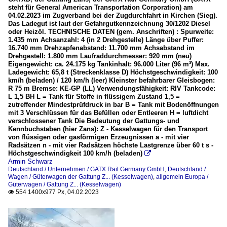
steht für General American Transportation Corporation) am
04.02.2023 im Zugverband bei der Zugdurchfahrt in Kirchen (Sieg).
Das Ladegut ist laut der Gefahrgutkennzeichnung 30/1202 Diesel
oder Heizöl. TECHNISCHE DATEN (gem. Anschriften) : Spurweite:
1.435 mm Achsanzahl: 4 (in 2 Drehgestelle) Länge über Puffer:
16.740 mm Drehzapfenabstand: 11.700 mm Achsabstand im
Drehgestell: 1.800 mm Laufraddurchmesser: 920 mm (neu)
Eigengewicht: ca. 24.175 kg Tankinhalt: 96.000 Liter (96 m³) Max.
Ladegewicht: 65,8 t (Streckenklasse D) Höchstgeschwindigkeit: 100
km/h (beladen) / 120 km/h (leer) Kleinster befahrbarer Gleisbogen:
R 75 m Bremse: KE-GP (LL) Verwendungsfähigkeit: RIV Tankcode:
L 1,5 BH L = Tank für Stoffe in flüssigem Zustand 1,5 =
zutreffender Mindestprüfdruck in bar B = Tank mit Bodenöffnungen
mit 3 Verschlüssen für das Befüllen oder Entleeren H = luftdicht
verschlossener Tank Die Bedeutung der Gattungs- und
Kennbuchstaben (hier Zans): Z - Kesselwagen für den Transport
von flüssigen oder gasförmigen Erzeugnissen a - mit vier
Radsätzen n - mit vier Radsätzen höchste Lastgrenze über 60 t s -
Höchstgeschwindigkeit 100 km/h (beladen)

Armin Schwarz
Deutschland / Unternehmen / GATX Rail Germany GmbH
,
Deutschland /
Wagen / Güterwagen der Gattung Z... (Kesselwagen)
,
allgemein Europa /
Güterwagen / Gattung Z... (Kesselwagen)
554 1400x977 Px, 04.02.2023
