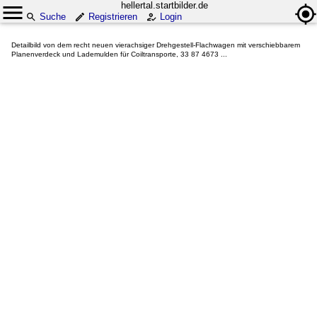
hellertal.startbilder.de
Suche
Registrieren
Login
Detailbild von dem recht neuen vierachsiger Drehgestell-Flachwagen mit verschiebbarem
Planenverdeck und Lademulden für Coiltransporte, 33 87 4673 ...