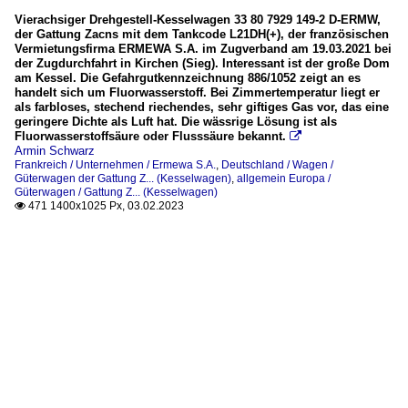
Vierachsiger Drehgestell-Kesselwagen 33 80 7929 149-2 D-ERMW,
der Gattung Zacns mit dem Tankcode L21DH(+), der französischen
Vermietungsfirma ERMEWA S.A. im Zugverband am 19.03.2021 bei
der Zugdurchfahrt in Kirchen (Sieg). Interessant ist der große Dom
am Kessel. Die Gefahrgutkennzeichnung 886/1052 zeigt an es
handelt sich um Fluorwasserstoff. Bei Zimmertemperatur liegt er
als farbloses, stechend riechendes, sehr giftiges Gas vor, das eine
geringere Dichte als Luft hat. Die wässrige Lösung ist als
Fluorwasserstoffsäure oder Flusssäure bekannt.

Armin Schwarz
Frankreich / Unternehmen / Ermewa S.A.
,
Deutschland / Wagen /
Güterwagen der Gattung Z... (Kesselwagen)
,
allgemein Europa /
Güterwagen / Gattung Z... (Kesselwagen)
471 1400x1025 Px, 03.02.2023
