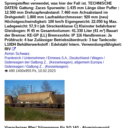
Sprengstoffen verwendet, was hier der Fall ist. TECHNISCHE
DATEN: Gattung: Zaces Spurweite: 1.435 mm Länge über Puffer :
12.500 mm Drehzapfenabstand: 7.460 mm Achsabstand im
Drehgestell: 1.800 mm Laufraddurchmesser: 920 mm (neu)
Höchstgeschwindigkeit: 100 km/h Eigengewicht: 22.050 kg Max.
Ladegewicht: 57,9 t (ab Streckenklasse C) Kleinster befahrbarer
Gleisbogen: R 45 m Gesamtvolumen: 41.330 Liter (41 m³) Bauart
der Bremse: KE-GP (LL) Bremssohle: IP 116 Handbremse: Ja
Prüfdruck: 4 bar Zulässiger Betriebsüberdruck: 3 bar Tankcode:
L10DH Behälterwerkstoff : Edelstahl Intern. Verwendungsfähigkeit:
RIV

Armin Schwarz
Frankreich / Unternehmen / Ermewa S.A.
,
Deutschland / Wagen /
Güterwagen der Gattung Z... (Kesselwagen)
,
allgemein Europa /
Güterwagen / Gattung Z... (Kesselwagen)
490 1400x955 Px, 10.02.2023

Vierachsiger 80m³ Silowaggon für SO 143 - Aluminiumoxid