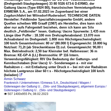
(Drehgestell-Staubgutwagen) 33 80 9326 673-6 D-ERMD, der
Gattung Uacns (Type 6924 B0), französischen Vermietungsfirma
ERMEWA S.A., am 07.02.2023 im Zugverband bei einer
Zugdurchfahrt bei Wilnsdorf-Rudersdorf. TECHNISCHE DATEN:
Hersteller: Feldbinder Spezialfahrzeugwerke GmbH, andere
Quellen scheiben WB Graaff (1987) als Hersteller, dies kann sich
aber nur aufs Fahrgestell beziehen, denn ich kann am Silo
deutlich „Feldbinder“ lesen. Gattung: Uacns Spurweite: 1.435 mm
Länge über Puffer : 18.100 mm Drehzapfenabstand: 13.070 mm
Achsabstand im Drehgestell: 1.800 mm Höchstgeschwindigkeit:
100 km/h Gesamtvolumen: 80 m³ (80.000 l) Eigengewicht: 18.800 kg
Nutzlast: 71,2t (ab Streckenklasse D) zul. Gesamtgewicht: 90,00 t
Max. Betriebsdruck: 2,50 bar Kleinster bef. Halbmesser: 36 m
Bremse: KE-GP-A (LL) Bremssohle: IP 116 Intern.
Verwendungsfähigkeit: RIV Die Bedeutung der Gattungs- und
Kennbuchstaben (hier Uacs): U - Sonderwagen a - mit vier
Radsätzen c - mit Entladung unter Druck n – bei mit vier Radsätzen
höchste Lastgrenze über 60 t s - Höchstgeschwindigkeit 100 km/h
(beladen)

Armin Schwarz
Frankreich / Unternehmen / Ermewa S.A.
,
Deutschland / Wagen /
Güterwagen der Gattung U... (Silo- und Staubgutwagen)
,
allgemein Europa /
Güterwagen / Gattung U... (Silo- und Staubgutwagen)
507 1400x955 Px, 08.02.2023
