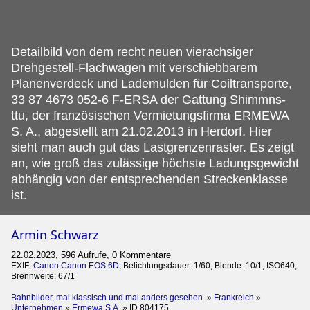
Detailbild von dem recht neuen vierachsiger
Drehgestell-Flachwagen mit verschiebbarem
Planenverdeck und Lademulden für Coiltransporte,
33 87 4673 052-6 F-ERSA der Gattung Shimmns-
ttu, der französischen Vermietungsfirma ERMEWA
S.
A., abgestellt am 21.02.2013 in Herdorf. Hier
sieht man auch gut das Lastgrenzenraster. Es zeigt
an, wie groß das zulässige höchste Ladungsgewicht
abhängig von der entsprechenden Streckenklasse
ist.
Armin Schwarz
22.02.2023, 596 Aufrufe, 0 Kommentare
EXIF:
Canon Canon EOS 6D
, Belichtungsdauer: 1/60, Blende: 10/1, ISO640,
Brennweite: 67/1
Bahnbilder, mal klassisch und mal anders gesehen.
»
Frankreich
»
Unternehmen
»
Ermewa S.A.
»
ID 804175