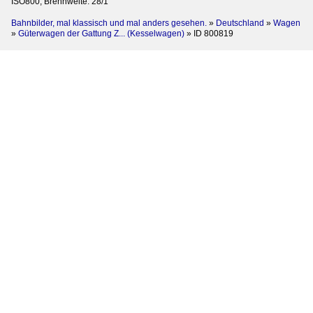
ISO800, Brennweite: 28/1
Bahnbilder, mal klassisch und mal anders gesehen.
»
Deutschland
»
Wagen
»
Güterwagen der Gattung Z... (Kesselwagen)
»
ID 800819