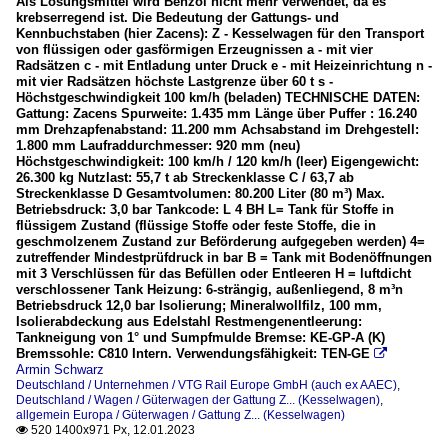
Als Lösungsmittel wird Benzol nicht mehr verwendet, da es
krebserregend ist. Die Bedeutung der Gattungs- und
Kennbuchstaben (hier Zacens): Z - Kesselwagen für den Transport
von flüssigen oder gasförmigen Erzeugnissen a - mit vier
Radsätzen c - mit Entladung unter Druck e - mit Heizeinrichtung n -
mit vier Radsätzen höchste Lastgrenze über 60 t s -
Höchstgeschwindigkeit 100 km/h (beladen) TECHNISCHE DATEN:
Gattung: Zacens Spurweite: 1.435 mm Länge über Puffer : 16.240
mm Drehzapfenabstand: 11.200 mm Achsabstand im Drehgestell:
1.800 mm Laufraddurchmesser: 920 mm (neu)
Höchstgeschwindigkeit: 100 km/h / 120 km/h (leer) Eigengewicht:
26.300 kg Nutzlast: 55,7 t ab Streckenklasse C / 63,7 ab
Streckenklasse D Gesamtvolumen: 80.200 Liter (80 m³) Max.
Betriebsdruck: 3,0 bar Tankcode: L 4 BH L= Tank für Stoffe in
flüssigem Zustand (flüssige Stoffe oder feste Stoffe, die in
geschmolzenem Zustand zur Beförderung aufgegeben werden) 4=
zutreffender Mindestprüfdruck in bar B = Tank mit Bodenöffnungen
mit 3 Verschlüssen für das Befüllen oder Entleeren H = luftdicht
verschlossener Tank Heizung: 6-strängig, außenliegend, 8 m³n
Betriebsdruck 12,0 bar Isolierung; Mineralwollfilz, 100 mm,
Isolierabdeckung aus Edelstahl Restmengenentleerung:
Tankneigung von 1° und Sumpfmulde Bremse: KE-GP-A (K)
Bremssohle: C810 Intern. Verwendungsfähigkeit: TEN-GE

Armin Schwarz
Deutschland / Unternehmen / VTG Rail Europe GmbH (auch ex AAEC)
,
Deutschland / Wagen / Güterwagen der Gattung Z... (Kesselwagen)
,
allgemein Europa / Güterwagen / Gattung Z... (Kesselwagen)
520 1400x971 Px, 12.01.2023
