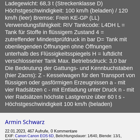
Ladegewicht: 68,3 t (Streckenklasse D)
Höchstgeschwindigkeit: 100 km/h (beladen) / 120
km/h (leer) Bremse: Frein KE-GP (LL)
Verwendungsfähigkeit: RIV Tankcode: L4DH L =
Tank für Stoffe in flüssigem Zustand 4 =
zutreffender Mindestprüfdruck in bar D= Tank mit
obenliegenden Öffnungen ohne Öffnungen
unterhalb des Flüssigkeitsspiegels H = luftdicht
verschlossener Tank Max. Betriebsdruck: 3,0 bar
Die Bedeutung der Gattungs- und Kennbuchstaben
(hier Zacns): Z - Kesselwagen für den Transport von
flüssigen oder gasförmigen Erzeugnissen a - mit
vier Radsätzen c - mit Entladung unter Druck n - mit
vier Radsätzen höchste Lastgrenze über 60 t s -
Höchstgeschwindigkeit 100 km/h (beladen)
Armin Schwarz
22.01.2023, 467 Aufrufe, 0 Kommentare
EXIF:
Canon Canon EOS 6D
, Belichtungsdauer: 1/640, Blende: 13/1,