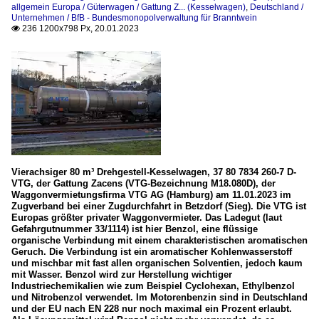
allgemein Europa / Güterwagen / Gattung Z... (Kesselwagen)
,
Deutschland /
Unternehmen / BfB - Bundesmonopolverwaltung für Branntwein
236 1200x798 Px, 20.01.2023

Vierachsiger 80 m³ Drehgestell-Kesselwagen, 37 80 7834 260-7 D-
VTG, der Gattung Zacens (VTG-Bezeichnung M18.080D), der
Waggonvermietungsfirma VTG AG (Hamburg) am 11.01.2023 im
Zugverband bei einer Zugdurchfahrt in Betzdorf (Sieg). Die VTG ist
Europas größter privater Waggonvermieter. Das Ladegut (laut
Gefahrgutnummer 33/1114) ist hier Benzol, eine flüssige
organische Verbindung mit einem charakteristischen aromatischen
Geruch. Die Verbindung ist ein aromatischer Kohlenwasserstoff
und mischbar mit fast allen organischen Solventien, jedoch kaum
mit Wasser. Benzol wird zur Herstellung wichtiger
Industriechemikalien wie zum Beispiel Cyclohexan, Ethylbenzol
und Nitrobenzol verwendet. Im Motorenbenzin sind in Deutschland
und der EU nach EN 228 nur noch maximal ein Prozent erlaubt.