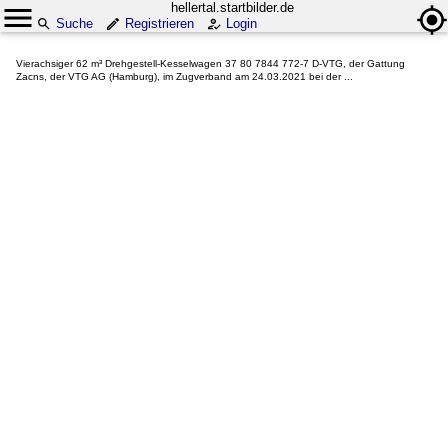
hellertal.startbilder.de
Suche
Registrieren
Login
Vierachsiger 62 m³ Drehgestell-Kesselwagen 37 80 7844 772-7 D-VTG, der Gattung
Zacns, der VTG AG (Hamburg), im Zugverband am 24.03.2021 bei der ...