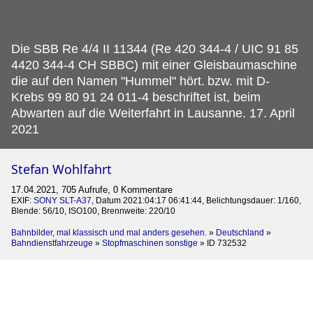
Die SBB Re 4/4 II 11344 (Re 420 344-4 / UIC 91 85
4420 344-4 CH SBBC) mit einer Gleisbaumaschine
die auf den Namen "Hummel" hört.
bzw. mit D-
Krebs 99 80 91 24 011-4 beschriftet ist, beim
Abwarten auf die Weiterfahrt in Lausanne. 17. April
2021
Stefan Wohlfahrt
17.04.2021, 705 Aufrufe, 0 Kommentare
EXIF:
SONY SLT-A37
, Datum 2021:04:17 06:41:44, Belichtungsdauer: 1/160,
Blende: 56/10, ISO100, Brennweite: 220/10
Bahnbilder, mal klassisch und mal anders gesehen.
»
Deutschland
»
Bahndienstfahrzeuge
»
Stopfmaschinen sonstige
»
ID 732532