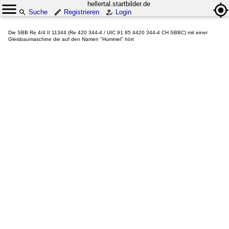
hellertal.startbilder.de
Suche
Registrieren
Login
Die SBB Re 4/4 II 11344 (Re 420 344-4 / UIC 91 85 4420 344-4 CH SBBC) mit einer
Gleisbaumaschine die auf den Namen "Hummel" hört