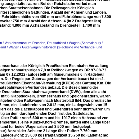
ng ausgestaltet waren. Bei der Reichsbahn verlud man
schen Staatseisenbahnen. Die Rollwagen der Königlich
unterschiedlichen Gattungen, Anzahl der Achsen und Längen,
 einer Fahrbühnenhöhe von 400 mm und Fahrbühnenlänge von 7.800
ite: 750 mm Anzahl der Achsen: 4 (in 2 Drehgestellen)
bstand: 4.800 mm Achsabstand im Drehgestell: 1.400 mm
en / Verkehrsmuseum Dresden
,
Deutschland / Wagen (Schmalspur) /
and / Wagen / Güterwagen historisch (2-achsige wie Verbands- und
remserhaus, der Königlich Preußischen Eisenbahn-Verwaltung
hsigen schmalspurigen 7,8 m Rollbockwagen ex DR 97-08-73,
er am 07.12.2022) aufgestellt am Museumsgleis 6 in Radebeul
. Der Regelspur-Güterwagen der Verbandsbauart ist ein 2-
Preußischen Eisenbahn-Verwaltung (KPEV) der Gattung Km. Die
aatsbahnwagen-Verbandes gebaut. Die Bezeichnung der
en Deutschen Staatsbahnwagenverband (DWV), dem alle acht
mit 6 Klappdeckeln, Bremserhaus und Speichenrädern, waren
eitgehend den Kalkwagen nach Musterblatt IId4. Das preußische
95 mm, eine Ladebreite von 2.812 mm, ein Ladegewicht von 15
ert das die Dachklappen und Seitentüren sehr dicht waren um
tig an dem durchgehenden Dachfirst des Satteldachs
 über Puffer von 6.600 mm und bis 1917 einen Achsstand von
remserhaus, eine Kunze-Knorr-Bremse, hatten eine Länge über
tand für beide Wagenarten auf 3.500 mm festgelegt.
) Anzahl der Achsen: 2 Länge über Puffer: 7.760 mm
adegewicht: 15.000 kg (Tragfähigkeit 15.750 kg) Ladefläche: