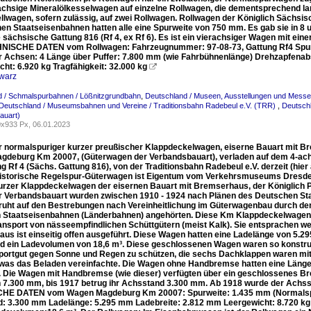
achsige Mineralölkesselwagen auf einzelne Rollwagen, die dementsprechend la
llwagen, sofern zulässig, auf zwei Rollwagen. Rollwagen der Königlich Sächsi
en Staatseisenbahnen hatten alle eine Spurweite von 750 mm. Es gab sie in 8 
die sächsische Gattung 816 (Rf 4, ex Rf 6). Es ist ein vierachsiger Wagen mit
ISCHE DATEN vom Rollwagen: Fahrzeugnummer: 97-08-73, Gattung Rf4 Spurwe
r Achsen: 4 Länge über Puffer: 7.800 mm (wie Fahrbühnenlänge) Drehzapfena
ht: 6.920 kg Tragfähigkeit: 32.000 kg

warz
d / Schmalspurbahnen / Lößnitzgrundbahn
,
Deutschland / Museen, Ausstellungen und Mess
Deutschland / Museumsbahnen und Vereine / Traditionsbahn Radebeul e.V. (TRR)
,
Deutschl
auart)
x933 Px, 06.01.2023
r normalspuriger kurzer preußischer Klappdeckelwagen, eiserne Bauart mit B
gdeburg Km 20007, (Güterwagen der Verbandsbauart), verladen auf dem 4-ac
g Rf 4 (Sächs. Gattung 816), von der Traditionsbahn Radebeul e.V. derzeit (hi
historische Regelspur-Güterwagen ist Eigentum vom Verkehrsmuseums Dresden
urzer Klappdeckelwagen der eisernen Bauart mit Bremserhaus, der Königlich 
 Verbandsbauart wurden zwischen 1910 - 1924 nach Plänen des Deutschen St
ruht auf den Bestrebungen nach Vereinheitlichung im Güterwagenbau durch d
 Staatseisenbahnen (Länderbahnen) angehörten. Diese Km Klappdeckelwagen 
ransport von nässeempfindlichen Schüttgütern (meist Kalk). Sie entsprachen w
us ist einseitig offen ausgeführt. Diese Wagen hatten eine Ladelänge von 5.2
d ein Ladevolumen von 18,6 m³. Diese geschlossenen Wagen waren so konstrui
portgut gegen Sonne und Regen zu schützen, die sechs Dachklappen waren mit
, was das Beladen vereinfachte. Die Wagen ohne Handbremse hatten eine Länge
 Die Wagen mit Handbremse (wie dieser) verfügten über ein geschlossenes B
n 7.300 mm, bis 1917 betrug ihr Achsstand 3.300 mm. Ab 1918 wurde der Achss
E DATEN vom Wagen Magdeburg Km 20007: Spurweite: 1.435 mm (Normalspur
: 3.300 mm Ladelänge: 5.295 mm Ladebreite: 2.812 mm Leergewicht: 8.720 kg L