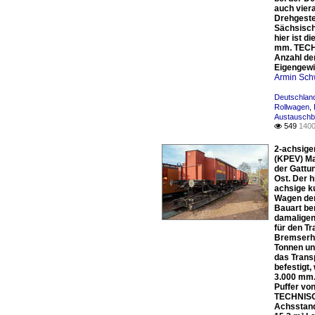
auch vier
Drehgeste
Sächsisch
hier ist 
mm. TECHN
Anzahl de
Eigengewic
Armin Sch
Deutschlan
Rollwagen
,
Austauschb
549
1400

2-achsige
(KPEV) Ma
der Gattun
Ost. Der 
achsige k
Wagen der
Bauart be
damaligen
für den T
Bremserha
Tonnen un
das Trans
befestigt
3.000 mm.
Puffer vo
TECHNISCH
Achsstand