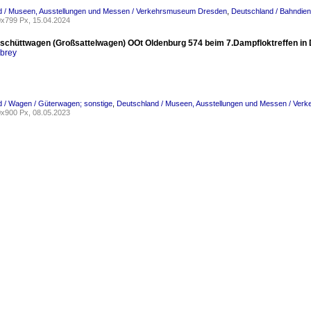
d / Museen, Ausstellungen und Messen / Verkehrsmuseum Dresden
,
Deutschland / Bahndien
x799 Px, 15.04.2024
chüttwagen (Großsattelwagen) OOt Oldenburg 574 beim 7.Dampfloktreffen in D
rbrey
 / Wagen / Güterwagen; sonstige
,
Deutschland / Museen, Ausstellungen und Messen / Ve
x900 Px, 08.05.2023