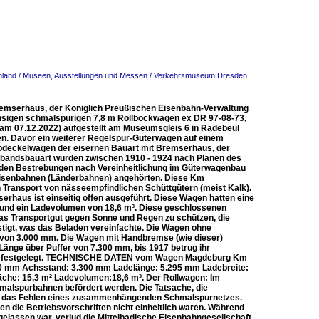
land / Museen, Ausstellungen und Messen / Verkehrsmuseum Dresden
remserhaus, der Königlich Preußischen Eisenbahn-Verwaltung
hsigen schmalspurigen 7,8 m Rollbockwagen ex DR 97-08-73,
er am 07.12.2022) aufgestellt am Museumsgleis 6 in Radebeul
. Davor ein weiterer Regelspur-Güterwagen auf einem
ppdeckelwagen der eisernen Bauart mit Bremserhaus, der
rbandsbauart wurden zwischen 1910 - 1924 nach Plänen des
den Bestrebungen nach Vereinheitlichung im Güterwagenbau
isenbahnen (Länderbahnen) angehörten. Diese Km
Transport von nässeempfindlichen Schüttgütern (meist Kalk).
rhaus ist einseitig offen ausgeführt. Diese Wagen hatten eine
 und ein Ladevolumen von 18,6 m³. Diese geschlossenen
as Transportgut gegen Sonne und Regen zu schützen, die
tigt, was das Beladen vereinfachte. Die Wagen ohne
 von 3.000 mm. Die Wagen mit Handbremse (wie dieser)
änge über Puffer von 7.300 mm, bis 1917 betrug ihr
 mm festgelegt. TECHNISCHE DATEN vom Wagen Magdeburg Km
760 mm Achsstand: 3.300 mm Ladelänge: 5.295 mm Ladebreite:
läche: 15,3 m² Ladevolumen:18,6 m³. Der Rollwagen: Im
alspurbahnen befördert werden. Die Tatsache, die
war das Fehlen eines zusammenhängenden Schmalspurnetzes.
en die Betriebsvorschriften nicht einheitlich waren. Während
lassen war, verlud die Mittelbadische Eisenbahngesellschaft