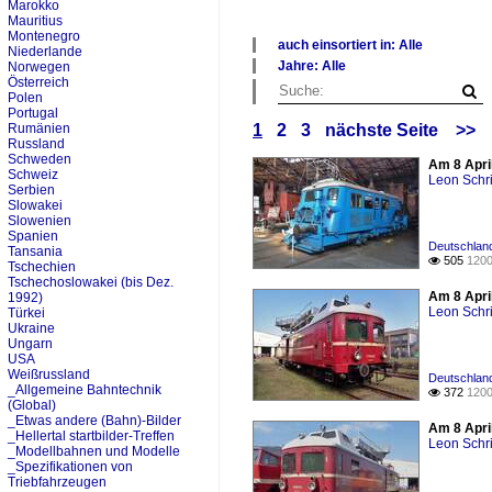
Marokko
Mauritius
Montenegro
auch einsortiert in: Alle
Niederlande
×
Jahre: Alle
Norwegen
Alle Kategorien
×
Österreich
Deutschland
Polen
Alle Jahre
Portugal
Österreich
2010
Rumänien
1
2
3
nächste Seite
>>
Tschechien
2020
Russland
Schweden
Am 8 Apri
Schweiz
Leon Schri
Serbien
Slowakei
Slowenien
Spanien
Deutschland
Tansania
505
1200

Tschechien
Tschechoslowakei (bis Dez.
Am 8 Apri
1992)
Leon Schri
Türkei
Ukraine
Ungarn
USA
Weißrussland
Deutschlan
_Allgemeine Bahntechnik
372
1200

(Global)
_Etwas andere (Bahn)-Bilder
Am 8 Apri
_Hellertal startbilder-Treffen
Leon Schri
_Modellbahnen und Modelle
_Spezifikationen von
Triebfahrzeugen