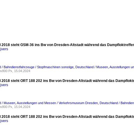
l 2018 steht GSM-36 ins Bw von Dresden-Altstadt während das Dampfloktreffe
jvers
 / Bahndienstfahrzeuge / Stopfmaschinen sonstige
,
Deutschland / Museen, Ausstellungen 
x800 Px, 15.04.2024
l 2018 steht ORT 188 202 ins Bw von Dresden-Altstadt während das Dampflokt
jvers
d / Museen, Ausstellungen und Messen / Verkehrsmuseum Dresden
,
Deutschland / Bahndien
x800 Px, 15.04.2024
l 2018 steht ORT 188 202 ins Bw von Dresden-Altstadt während das Dampflokt
jvers