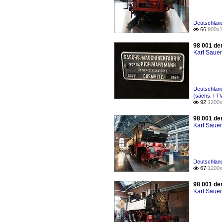
Deutschlan
66
900x1

98 001 de
Karl Saue
Deutschland
(sächs. I T
92
1200x

98 001 de
Karl Saue
Deutschlan
67
1200x

98 001 de
Karl Saue