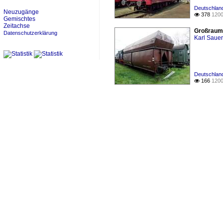
Deutschlan
Neuzugänge
378
1200

Gemischtes
Zeitachse
Großraums
Datenschutzerklärung
Karl Saue
Deutschland
166
1200
