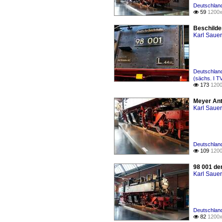
Deutschlan
59
1200x

Beschilde
Karl Saue
Deutschland
(sächs. I T
173
1200

Meyer Ant
Karl Saue
Deutschlan
109
1200

98 001 de
Karl Saue
Deutschlan
82
1200x
