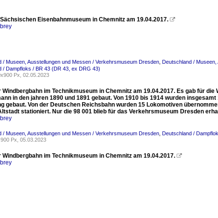
 Sächsischen Eisenbahnmuseum in Chemnitz am 19.04.2017.

rbrey
d / Museen, Ausstellungen und Messen / Verkehrsmuseum Dresden
,
Deutschland / Museen,
d / Dampfloks / BR 43 (DR 43, ex DRG 43)
x900 Px, 02.05.2023
r Windbergbahn im Technikmuseum in Chemnitz am 19.04.2017. Es gab für die
ann in den jahren 1890 und 1891 gebaut. Von 1910 bis 1914 wurden insgesamt 
g gebaut. Von der Deutschen Reichsbahn wurden 15 Lokomotiven übernommen. B
ltstadt stationiert. Nur die 98 001 blieb für das Verkehrsmuseum Dresden erha
rbrey
d / Museen, Ausstellungen und Messen / Verkehrsmuseum Dresden
,
Deutschland / Dampflok
900 Px, 05.03.2023
r Windbergbahn im Technikmuseum in Chemnitz am 19.04.2017.

rbrey