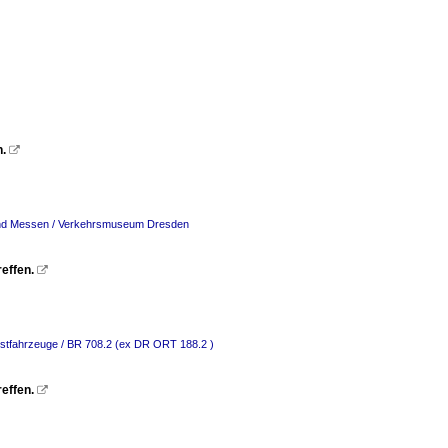
n.

und Messen / Verkehrsmuseum Dresden
reffen.

stfahrzeuge / BR 708.2 (ex DR ORT 188.2 )
reffen.
