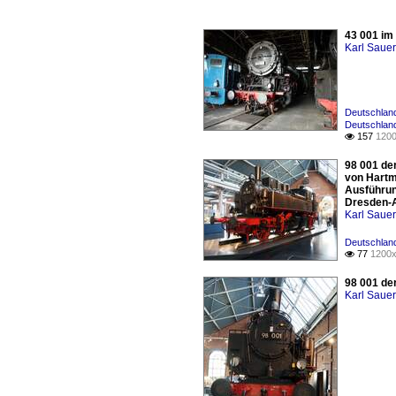
43 001 im
Karl Saue
Deutschlan
Deutschlan
157
1200

98 001 de
von Hartm
Ausführun
Dresden-A
Karl Saue
Deutschlan
77
1200x

98 001 de
Karl Saue