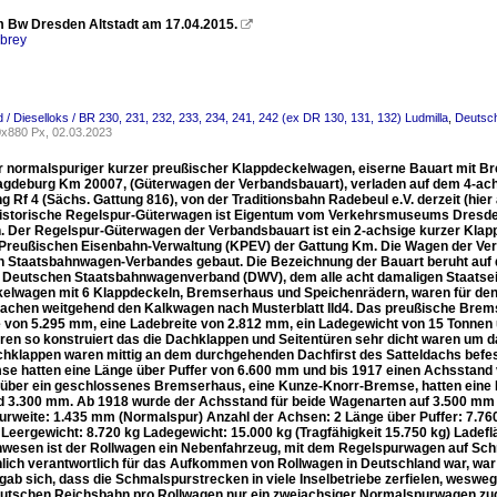
m Bw Dresden Altstadt am 17.04.2015.

rbrey
 / Dieselloks / BR 230, 231, 232, 233, 234, 241, 242 (ex DR 130, 131, 132) Ludmilla
,
Deutsch
x880 Px, 02.03.2023
r normalspuriger kurzer preußischer Klappdeckelwagen, eiserne Bauart mit B
gdeburg Km 20007, (Güterwagen der Verbandsbauart), verladen auf dem 4-ac
g Rf 4 (Sächs. Gattung 816), von der Traditionsbahn Radebeul e.V. derzeit (hi
historische Regelspur-Güterwagen ist Eigentum vom Verkehrsmuseums Dresden
. Der Regelspur-Güterwagen der Verbandsbauart ist ein 2-achsige kurzer Kla
 Preußischen Eisenbahn-Verwaltung (KPEV) der Gattung Km. Die Wagen der Ve
 Staatsbahnwagen-Verbandes gebaut. Die Bezeichnung der Bauart beruht auf 
 Deutschen Staatsbahnwagenverband (DWV), dem alle acht damaligen Staatse
elwagen mit 6 Klappdeckeln, Bremserhaus und Speichenrädern, waren für den 
rachen weitgehend den Kalkwagen nach Musterblatt IId4. Das preußische Bremse
 von 5.295 mm, eine Ladebreite von 2.812 mm, ein Ladegewicht von 15 Tonnen
en so konstruiert das die Dachklappen und Seitentüren sehr dicht waren um d
hklappen waren mittig an dem durchgehenden Dachfirst des Satteldachs befes
e hatten eine Länge über Puffer von 6.600 mm und bis 1917 einen Achsstand
 über ein geschlossenes Bremserhaus, eine Kunze-Knorr-Bremse, hatten eine L
 3.300 mm. Ab 1918 wurde der Achsstand für beide Wagenarten auf 3.500
urweite: 1.435 mm (Normalspur) Anzahl der Achsen: 2 Länge über Puffer: 7.
Leergewicht: 8.720 kg Ladegewicht: 15.000 kg (Tragfähigkeit 15.750 kg) Ladef
wesen ist der Rollwagen ein Nebenfahrzeug, mit dem Regelspurwagen auf Schm
lich verantwortlich für das Aufkommen von Rollwagen in Deutschland war, 
ab sich, dass die Schmalspurstrecken in viele Inselbetriebe zerfielen, wesweg
eutschen Reichsbahn pro Rollwagen nur ein zweiachsiger Normalspurwagen zuge