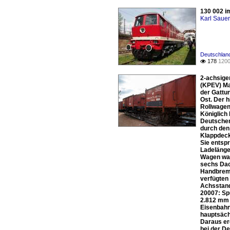
130 002 i
Karl Saue
Deutschland
178
1200

2-achsige
(KPEV) Ma
der Gattun
Ost. Der 
Rollwagen
Königlich
Deutschen
durch den
Klappdeck
Sie entsp
Ladelänge
Wagen war
sechs Dac
Handbrems
verfügten
Achsstand
20007: Sp
2.812 mm 
Eisenbahn
hauptsäch
Daraus erg
bei der D