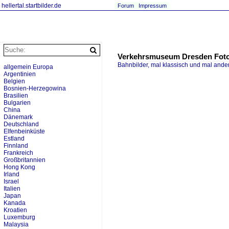
hellertal.startbilder.de
Forum
Impressum
Verkehrsmuseum Dresden Fot
Bahnbilder, mal klassisch und mal ande
allgemein Europa
Argentinien
Belgien
Bosnien-Herzegowina
Brasilien
Bulgarien
China
Dänemark
Deutschland
Elfenbeinküste
Estland
Finnland
Frankreich
Großbritannien
Hong Kong
Irland
Israel
Italien
Japan
Kanada
Kroatien
Luxemburg
Malaysia